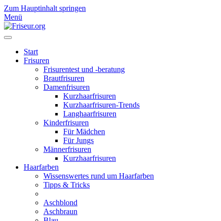
Zum Hauptinhalt springen
Menü
Start
Frisuren
Frisurentest und -beratung
Brautfrisuren
Damenfrisuren
Kurzhaarfrisuren
Kurzhaarfrisuren-Trends
Langhaarfrisuren
Kinderfrisuren
Für Mädchen
Für Jungs
Männerfrisuren
Kurzhaarfrisuren
Haarfarben
Wissenswertes rund um Haarfarben
Tipps & Tricks
Aschblond
Aschbraun
Blau