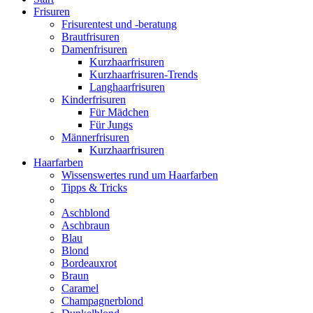
Frisuren
Frisurentest und -beratung
Brautfrisuren
Damenfrisuren
Kurzhaarfrisuren
Kurzhaarfrisuren-Trends
Langhaarfrisuren
Kinderfrisuren
Für Mädchen
Für Jungs
Männerfrisuren
Kurzhaarfrisuren
Haarfarben
Wissenswertes rund um Haarfarben
Tipps & Tricks
Aschblond
Aschbraun
Blau
Blond
Bordeauxrot
Braun
Caramel
Champagnerblond