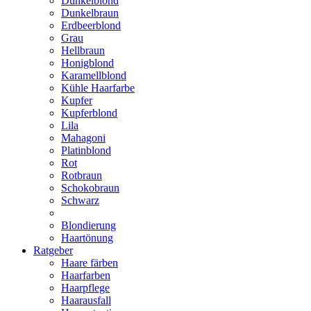
Dunkelblond
Dunkelbraun
Erdbeerblond
Grau
Hellbraun
Honigblond
Karamellblond
Kühle Haarfarbe
Kupfer
Kupferblond
Lila
Mahagoni
Platinblond
Rot
Rotbraun
Schokobraun
Schwarz
Blondierung
Haartönung
Ratgeber
Haare färben
Haarfarben
Haarpflege
Haarausfall