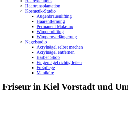
Haarextentions
Haartransplantation
Kosmetik-Studio
Augenbrauenlifting
Haarentfernung
Permanent Make-up
Wimpernlifting
Wimpernverlängerung
Nagelstudio
Acrylnägel selbst machen
Acrylnägel entfernen
Barber-Shop
Fingernägel richtig feilen
Fußpflege
Maniküre
Friseur in Kiel Vorstadt und 