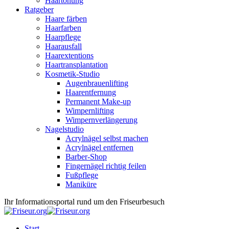
Haartönung
Ratgeber
Haare färben
Haarfarben
Haarpflege
Haarausfall
Haarextentions
Haartransplantation
Kosmetik-Studio
Augenbrauenlifting
Haarentfernung
Permanent Make-up
Wimpernlifting
Wimpernverlängerung
Nagelstudio
Acrylnägel selbst machen
Acrylnägel entfernen
Barber-Shop
Fingernägel richtig feilen
Fußpflege
Maniküre
Ihr Informationsportal rund um den Friseurbesuch
Start