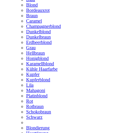
Blond
Bordeauxrot
Braun
Caramel
Champagnerblond
Dunkelblond
Dunkelbraun
Erdbeerblond
Grau
Hellbraun
Honigblond
Karamellblond
Kühle Haarfarbe
Kupfer
Kupferblond
Lila
Mahagoni
Platinblond
Rot
Rotbraun
Schokobraun
Schwarz
Blondierung