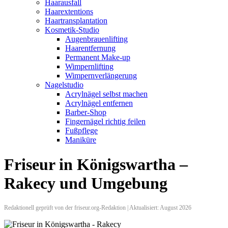
Haarausfall
Haarextentions
Haartransplantation
Kosmetik-Studio
Augenbrauenlifting
Haarentfernung
Permanent Make-up
Wimpernlifting
Wimpernverlängerung
Nagelstudio
Acrylnägel selbst machen
Acrylnägel entfernen
Barber-Shop
Fingernägel richtig feilen
Fußpflege
Maniküre
Friseur in Königswartha –
Rakecy und Umgebung
Redaktionell geprüft von der friseur.org-Redaktion | Aktualisiert: August 2026