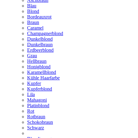
Aschbraun
Blau
Blond
Bordeauxrot
Braun
Caramel
Champagnerblond
Dunkelblond
Dunkelbraun
Erdbeerblond
Grau
Hellbraun
Honigblond
Karamellblond
Kühle Haarfarbe
Kupfer
Kupferblond
Lila
Mahagoni
Platinblond
Rot
Rotbraun
Schokobraun
Schwarz