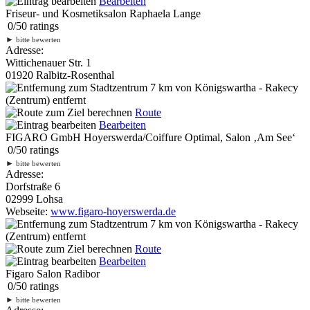
Bearbeiten
Friseur- und Kosmetiksalon Raphaela Lange
0
/
5
0
ratings
►
bitte bewerten
Adresse:
Wittichenauer Str. 1
01920 Ralbitz-Rosenthal
7 km
von Königswartha - Rakecy
(Zentrum) entfernt
Route
Bearbeiten
FIGARO GmbH Hoyerswerda/Coiffure Optimal, Salon ‚Am See‘
0
/
5
0
ratings
►
bitte bewerten
Adresse:
Dorfstraße 6
02999 Lohsa
Webseite:
www.figaro-hoyerswerda.de
7 km
von Königswartha - Rakecy
(Zentrum) entfernt
Route
Bearbeiten
Figaro Salon Radibor
0
/
5
0
ratings
►
bitte bewerten