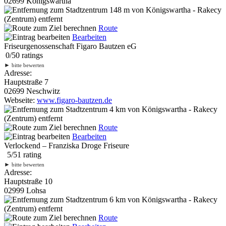
02699 Königswartha
148 m
von Königswartha - Rakecy
(Zentrum) entfernt
Route
Bearbeiten
Friseurgenossenschaft Figaro Bautzen eG
0
/
5
0
ratings
►
bitte bewerten
Adresse:
Hauptstraße 7
02699 Neschwitz
Webseite:
www.figaro-bautzen.de
4 km
von Königswartha - Rakecy
(Zentrum) entfernt
Route
Bearbeiten
Verlockend – Franziska Droge Friseure
5
/
5
1
rating
►
bitte bewerten
Adresse:
Hauptstraße 10
02999 Lohsa
6 km
von Königswartha - Rakecy
(Zentrum) entfernt
Route