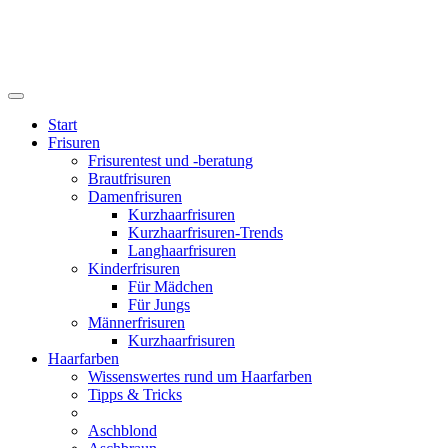
Start
Frisuren
Frisurentest und -beratung
Brautfrisuren
Damenfrisuren
Kurzhaarfrisuren
Kurzhaarfrisuren-Trends
Langhaarfrisuren
Kinderfrisuren
Für Mädchen
Für Jungs
Männerfrisuren
Kurzhaarfrisuren
Haarfarben
Wissenswertes rund um Haarfarben
Tipps & Tricks
Aschblond