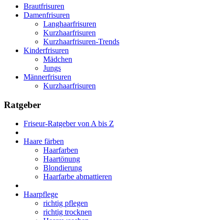
Brautfrisuren
Damenfrisuren
Langhaarfrisuren
Kurzhaarfrisuren
Kurzhaarfrisuren-Trends
Kinderfrisuren
Mädchen
Jungs
Männerfrisuren
Kurzhaarfrisuren
Ratgeber
Friseur-Ratgeber von A bis Z
Haare färben
Haarfarben
Haartönung
Blondierung
Haarfarbe abmattieren
Haarpflege
richtig pflegen
richtig trocknen