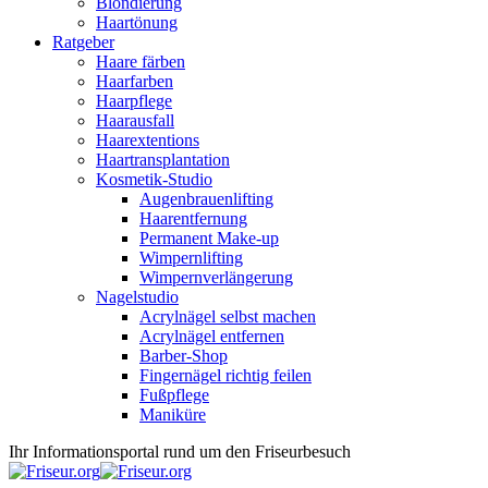
Blondierung
Haartönung
Ratgeber
Haare färben
Haarfarben
Haarpflege
Haarausfall
Haarextentions
Haartransplantation
Kosmetik-Studio
Augenbrauenlifting
Haarentfernung
Permanent Make-up
Wimpernlifting
Wimpernverlängerung
Nagelstudio
Acrylnägel selbst machen
Acrylnägel entfernen
Barber-Shop
Fingernägel richtig feilen
Fußpflege
Maniküre
Ihr Informationsportal rund um den Friseurbesuch