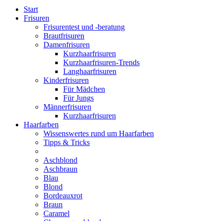
Start
Frisuren
Frisurentest und -beratung
Brautfrisuren
Damenfrisuren
Kurzhaarfrisuren
Kurzhaarfrisuren-Trends
Langhaarfrisuren
Kinderfrisuren
Für Mädchen
Für Jungs
Männerfrisuren
Kurzhaarfrisuren
Haarfarben
Wissenswertes rund um Haarfarben
Tipps & Tricks
Aschblond
Aschbraun
Blau
Blond
Bordeauxrot
Braun
Caramel