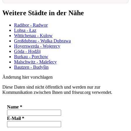
Weitere Städte in der Nähe
Radibor - Radwor
Lohsa - Łaz
Wittichenau - Kulow
Großdubrau - Wulka Dubrawa
Hoyerswerda - Wojerecy
Göda - Hodźij
Burkau - Porchow
Malschwitz - Malešecy
Bautzen - Budyšin
Änderung hier vorschlagen
Diese Daten sind nicht öffentlich und werden nur zur
Kommunikation zwischen Ihnen und friseur.org verwendet.
Name
*
E-Mail
*