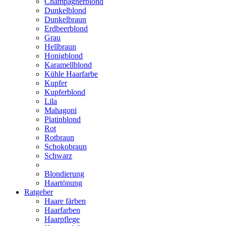
Champagnerblond
Dunkelblond
Dunkelbraun
Erdbeerblond
Grau
Hellbraun
Honigblond
Karamellblond
Kühle Haarfarbe
Kupfer
Kupferblond
Lila
Mahagoni
Platinblond
Rot
Rotbraun
Schokobraun
Schwarz
Blondierung
Haartönung
Ratgeber
Haare färben
Haarfarben
Haarpflege