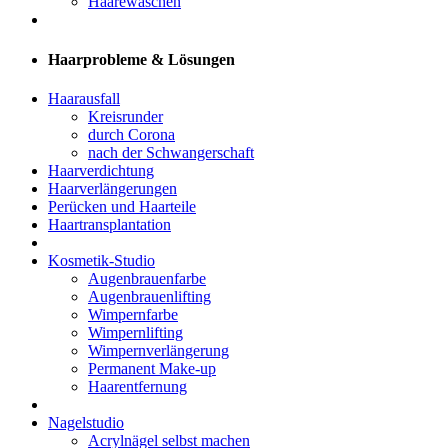
Haarewaschen
Haarprobleme & Lösungen
Haarausfall
Kreisrunder
durch Corona
nach der Schwangerschaft
Haarverdichtung
Haarverlängerungen
Perücken und Haarteile
Haartransplantation
Kosmetik-Studio
Augenbrauenfarbe
Augenbrauenlifting
Wimpernfarbe
Wimpernlifting
Wimpernverlängerung
Permanent Make-up
Haarentfernung
Nagelstudio
Acrylnägel selbst machen