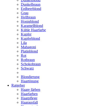
Dunkelblond
Dunkelbraun
Erdbeerblond
Grau
Hellbraun
Honigblond
Karamellblond
Kühle Haarfarbe
Kupfer
Kupferblond
Lila
Mahagoni
Platinblond
Rot
Rotbraun
Schokobraun
Schwarz
Blondierung
Haartönung
Ratgeber
Haare färben
Haarfarben
Haarpflege
Haarausfall