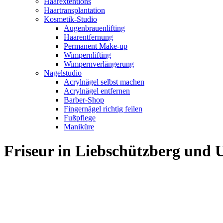
Haarextentions
Haartransplantation
Kosmetik-Studio
Augenbrauenlifting
Haarentfernung
Permanent Make-up
Wimpernlifting
Wimpernverlängerung
Nagelstudio
Acrylnägel selbst machen
Acrylnägel entfernen
Barber-Shop
Fingernägel richtig feilen
Fußpflege
Maniküre
Friseur in Liebschützberg und