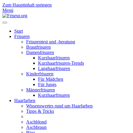
Zum Hauptinhalt springen
Menü
Start
Frisuren
Frisurentest und -beratung
Brautfrisuren
Damenfrisuren
Kurzhaarfrisuren
Kurzhaarfrisuren-Trends
Langhaarfrisuren
Kinderfrisuren
Für Mädchen
Für Jungs
Männerfrisuren
Kurzhaarfrisuren
Haarfarben
Wissenswertes rund um Haarfarben
Tipps & Tricks
Aschblond
Aschbraun
Blau