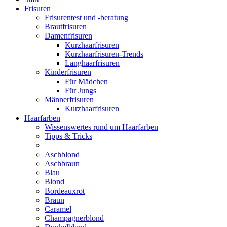
Frisuren
Frisurentest und -beratung
Brautfrisuren
Damenfrisuren
Kurzhaarfrisuren
Kurzhaarfrisuren-Trends
Langhaarfrisuren
Kinderfrisuren
Für Mädchen
Für Jungs
Männerfrisuren
Kurzhaarfrisuren
Haarfarben
Wissenswertes rund um Haarfarben
Tipps & Tricks
Aschblond
Aschbraun
Blau
Blond
Bordeauxrot
Braun
Caramel
Champagnerblond