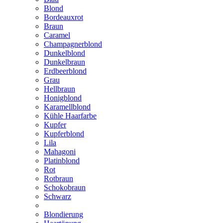
Blond
Bordeauxrot
Braun
Caramel
Champagnerblond
Dunkelblond
Dunkelbraun
Erdbeerblond
Grau
Hellbraun
Honigblond
Karamellblond
Kühle Haarfarbe
Kupfer
Kupferblond
Lila
Mahagoni
Platinblond
Rot
Rotbraun
Schokobraun
Schwarz
Blondierung