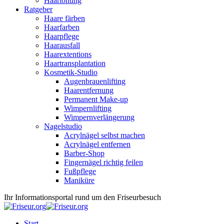
Haartönung
Ratgeber
Haare färben
Haarfarben
Haarpflege
Haarausfall
Haarextentions
Haartransplantation
Kosmetik-Studio
Augenbrauenlifting
Haarentfernung
Permanent Make-up
Wimpernlifting
Wimpernverlängerung
Nagelstudio
Acrylnägel selbst machen
Acrylnägel entfernen
Barber-Shop
Fingernägel richtig feilen
Fußpflege
Maniküre
Ihr Informationsportal rund um den Friseurbesuch
Start