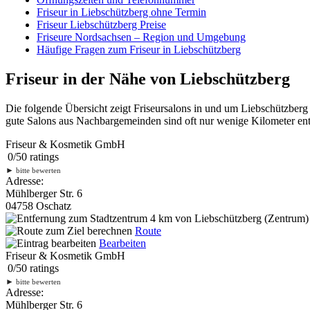
Friseur in Liebschützberg ohne Termin
Friseur Liebschützberg Preise
Friseure Nordsachsen – Region und Umgebung
Häufige Fragen zum Friseur in Liebschützberg
Friseur in der Nähe von Liebschützberg
Die folgende Übersicht zeigt Friseursalons in und um Liebschützber
gute Salons aus Nachbargemeinden sind oft nur wenige Kilometer entf
Friseur & Kosmetik GmbH
0
/
5
0
ratings
►
bitte bewerten
Adresse:
Mühlberger Str. 6
04758 Oschatz
4 km
von Liebschützberg (Zentrum) 
Route
Bearbeiten
Friseur & Kosmetik GmbH
0
/
5
0
ratings
►
bitte bewerten
Adresse:
Mühlberger Str. 6