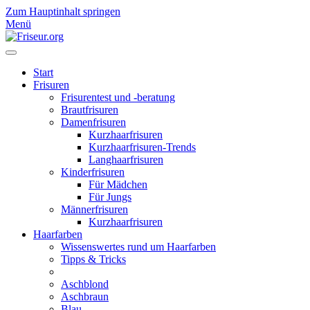
Zum Hauptinhalt springen
Menü
Start
Frisuren
Frisurentest und -beratung
Brautfrisuren
Damenfrisuren
Kurzhaarfrisuren
Kurzhaarfrisuren-Trends
Langhaarfrisuren
Kinderfrisuren
Für Mädchen
Für Jungs
Männerfrisuren
Kurzhaarfrisuren
Haarfarben
Wissenswertes rund um Haarfarben
Tipps & Tricks
Aschblond
Aschbraun
Blau