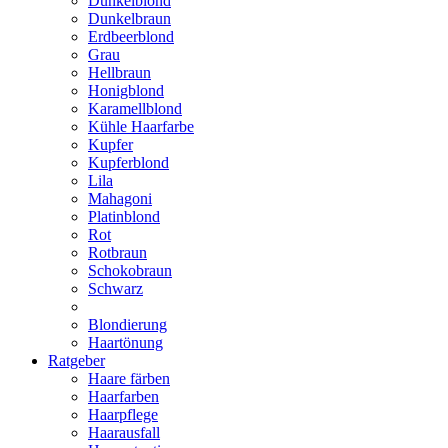
Dunkelblond
Dunkelbraun
Erdbeerblond
Grau
Hellbraun
Honigblond
Karamellblond
Kühle Haarfarbe
Kupfer
Kupferblond
Lila
Mahagoni
Platinblond
Rot
Rotbraun
Schokobraun
Schwarz
Blondierung
Haartönung
Ratgeber
Haare färben
Haarfarben
Haarpflege
Haarausfall