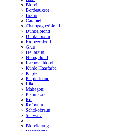
Blond
Bordeauxrot
Braun
Caramel
Champagnerblond
Dunkelblond
Dunkelbraun
Erdbeerblond
Grau
Hellbraun
Honigblond
Karamellblond
Kühle Haarfarbe
Kupfer
Kupferblond
Lila
Mahagoni
Platinblond
Rot
Rotbraun
Schokobraun
Schwarz
Blondierung