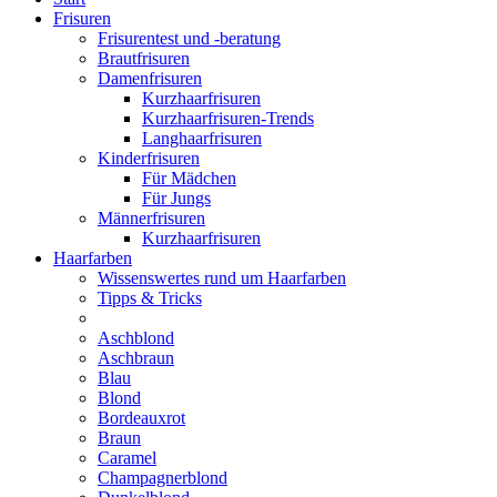
Frisuren
Frisurentest und -beratung
Brautfrisuren
Damenfrisuren
Kurzhaarfrisuren
Kurzhaarfrisuren-Trends
Langhaarfrisuren
Kinderfrisuren
Für Mädchen
Für Jungs
Männerfrisuren
Kurzhaarfrisuren
Haarfarben
Wissenswertes rund um Haarfarben
Tipps & Tricks
Aschblond
Aschbraun
Blau
Blond
Bordeauxrot
Braun
Caramel
Champagnerblond