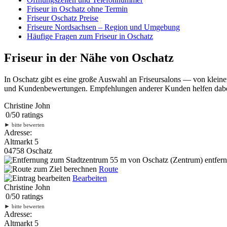
Friseur in Oschatz ohne Termin
Friseur Oschatz Preise
Friseure Nordsachsen – Region und Umgebung
Häufige Fragen zum Friseur in Oschatz
Friseur in der Nähe von Oschatz
In Oschatz gibt es eine große Auswahl an Friseursalons — von kleine
und Kundenbewertungen. Empfehlungen anderer Kunden helfen dabei, 
Christine John
0
/
5
0
ratings
►
bitte bewerten
Adresse:
Altmarkt 5
04758 Oschatz
55 m
von Oschatz (Zentrum) entfern
Route
Bearbeiten
Christine John
0
/
5
0
ratings
►
bitte bewerten
Adresse:
Altmarkt 5