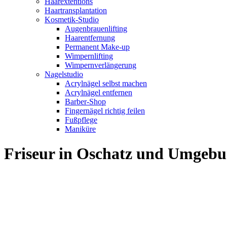
Haarextentions
Haartransplantation
Kosmetik-Studio
Augenbrauenlifting
Haarentfernung
Permanent Make-up
Wimpernlifting
Wimpernverlängerung
Nagelstudio
Acrylnägel selbst machen
Acrylnägel entfernen
Barber-Shop
Fingernägel richtig feilen
Fußpflege
Maniküre
Friseur in Oschatz und Umgeb