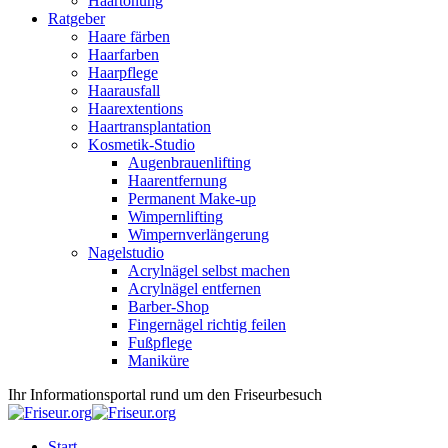
Haartönung
Ratgeber
Haare färben
Haarfarben
Haarpflege
Haarausfall
Haarextentions
Haartransplantation
Kosmetik-Studio
Augenbrauenlifting
Haarentfernung
Permanent Make-up
Wimpernlifting
Wimpernverlängerung
Nagelstudio
Acrylnägel selbst machen
Acrylnägel entfernen
Barber-Shop
Fingernägel richtig feilen
Fußpflege
Maniküre
Ihr Informationsportal rund um den Friseurbesuch
Start