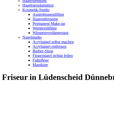
Haarextentions
Haartransplantation
Kosmetik-Studio
Augenbrauenlifting
Haarentfernung
Permanent Make-up
Wimpernlifting
Wimpernverlängerung
Nagelstudio
Acrylnägel selbst machen
Acrylnägel entfernen
Barber-Shop
Fingernägel richtig feilen
Fußpflege
Maniküre
Friseur in Lüdenscheid Dünne