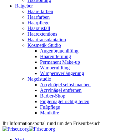
Haartönung
Ratgeber
Haare färben
Haarfarben
Haarpflege
Haarausfall
Haarextentions
Haartransplantation
Kosmetik-Studio
Augenbrauenlifting
Haarentfernung
Permanent Make-up
Wimpernlifting
Wimpernverlängerung
Nagelstudio
Acrylnägel selbst machen
Acrylnägel entfernen
Barber-Shop
Fingernägel richtig feilen
Fußpflege
Maniküre
Ihr Informationsportal rund um den Friseurbesuch
Start