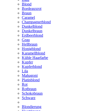
Blond
Bordeauxrot
Braun
Caramel
Champagnerblond
Dunkelblond
Dunkelbraun
Erdbeerblond
Grau
Hellbraun
Honigblond
Karamellblond
Kühle Haarfarbe
Kupfer
Kupferblond
Lila
Mahagoni
Platinblond
Rot
Rotbraun
Schokobraun
Schwarz
Blondierung