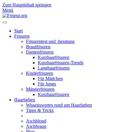
Zum Hauptinhalt springen
Menü
Start
Frisuren
Frisurentest und -beratung
Brautfrisuren
Damenfrisuren
Kurzhaarfrisuren
Kurzhaarfrisuren-Trends
Langhaarfrisuren
Kinderfrisuren
Für Mädchen
Für Jungs
Männerfrisuren
Kurzhaarfrisuren
Haarfarben
Wissenswertes rund um Haarfarben
Tipps & Tricks
Aschblond
Aschbraun
Blau