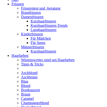
Frisuren
Frisurentest und -beratung
Brautfrisuren
Damenfrisuren
Kurzhaarfrisuren
Kurzhaarfrisuren-Trends
Langhaarfrisuren
Kinderfrisuren
Für Mädchen
Für Jungs
Männerfrisuren
Kurzhaarfrisuren
Haarfarben
Wissenswertes rund um Haarfarben
Tipps & Tricks
Aschblond
Aschbraun
Blau
Blond
Bordeauxrot
Braun
Caramel
Champagnerblond