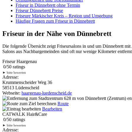
Friseur in Dünnebrett ohne Termin
Friseur Dünnebrett Preise
Friseure Märkischer Kreis – Region und Umgebung
Häufige Fragen zum Friseur in Dünnebrett
Friseur in der Nähe von Dünnebrett
Die folgende Übersicht zeigt Friseursalons in und um Dünnebrett mi
Salons aus Nachbargemeinden sind oft nur wenige Kilometer entfernt.
Friseur Haargenau
0
/
5
0
ratings
►
bitte bewerten
Adresse:
Krummenscheider Weg 36
58513 Lüdenscheid
Webseite:
haargenau-luedenscheid.de
628 m
von Dünnebrett (Zentrum) ent
Route
Bearbeiten
CATWALK Hair&Care
0
/
5
0
ratings
►
bitte bewerten
Adresse: