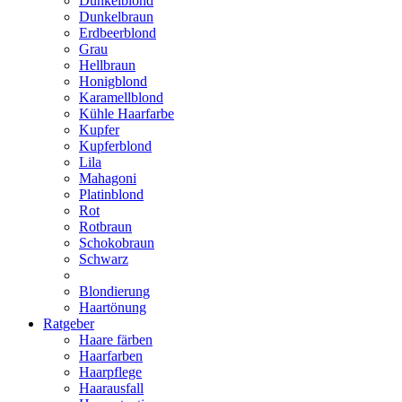
Dunkelblond
Dunkelbraun
Erdbeerblond
Grau
Hellbraun
Honigblond
Karamellblond
Kühle Haarfarbe
Kupfer
Kupferblond
Lila
Mahagoni
Platinblond
Rot
Rotbraun
Schokobraun
Schwarz
Blondierung
Haartönung
Ratgeber
Haare färben
Haarfarben
Haarpflege
Haarausfall