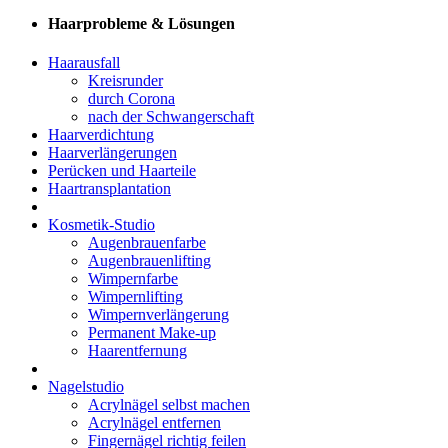
Haarprobleme & Lösungen
Haarausfall
Kreisrunder
durch Corona
nach der Schwangerschaft
Haarverdichtung
Haarverlängerungen
Perücken und Haarteile
Haartransplantation
Kosmetik-Studio
Augenbrauenfarbe
Augenbrauenlifting
Wimpernfarbe
Wimpernlifting
Wimpernverlängerung
Permanent Make-up
Haarentfernung
Nagelstudio
Acrylnägel selbst machen
Acrylnägel entfernen
Fingernägel richtig feilen