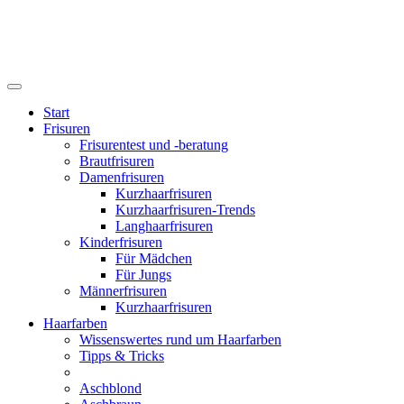
Start
Frisuren
Frisurentest und -beratung
Brautfrisuren
Damenfrisuren
Kurzhaarfrisuren
Kurzhaarfrisuren-Trends
Langhaarfrisuren
Kinderfrisuren
Für Mädchen
Für Jungs
Männerfrisuren
Kurzhaarfrisuren
Haarfarben
Wissenswertes rund um Haarfarben
Tipps & Tricks
Aschblond