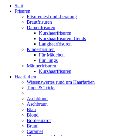
Start
Frisuren
Frisurentest und -beratung
Brautfrisuren
Damenfrisuren
Kurzhaarfrisuren
Kurzhaarfrisuren-Trends
Langhaarfrisuren
Kinderfrisuren
Für Mädchen
Für Jungs
Männerfrisuren
Kurzhaarfrisuren
Haarfarben
Wissenswertes rund um Haarfarben
Tipps & Tricks
Aschblond
Aschbraun
Blau
Blond
Bordeauxrot
Braun
Caramel