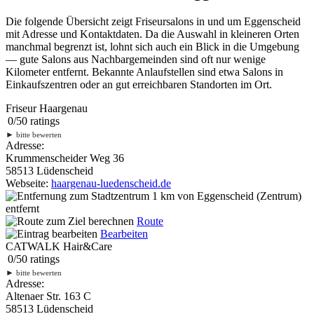
Die folgende Übersicht zeigt Friseursalons in und um Eggenscheid
mit Adresse und Kontaktdaten. Da die Auswahl in kleineren Orten
manchmal begrenzt ist, lohnt sich auch ein Blick in die Umgebung
— gute Salons aus Nachbargemeinden sind oft nur wenige
Kilometer entfernt. Bekannte Anlaufstellen sind etwa Salons in
Einkaufszentren oder an gut erreichbaren Standorten im Ort.
Friseur Haargenau
0
/
5
0
ratings
►
bitte bewerten
Adresse:
Krummenscheider Weg 36
58513 Lüdenscheid
Webseite:
haargenau-luedenscheid.de
1 km
von Eggenscheid (Zentrum)
entfernt
Route
Bearbeiten
CATWALK Hair&Care
0
/
5
0
ratings
►
bitte bewerten
Adresse:
Altenaer Str. 163 C
58513 Lüdenscheid