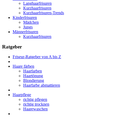
Langhaarfrisuren
Kurzhaarfrisuren
Kurzhaarfrisuren-Trends
Kinderfrisuren
Mädchen
Jungs
Männerfrisuren
Kurzhaarfrisuren
Ratgeber
Friseur-Ratgeber von A bis Z
Haare färben
Haarfarben
Haartönung
Blondierung
Haarfarbe abmattieren
Haarpflege
richtig pflegen
richtig trocknen
Haarewaschen