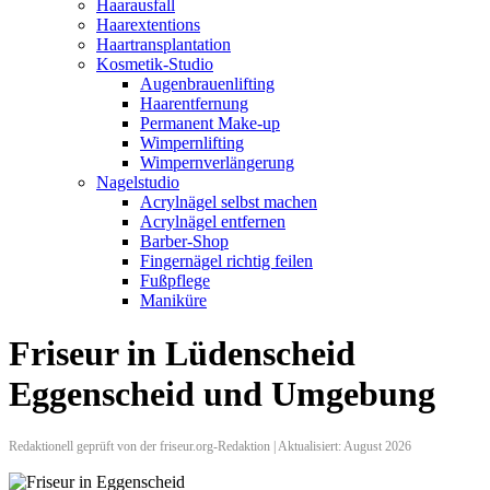
Haarausfall
Haarextentions
Haartransplantation
Kosmetik-Studio
Augenbrauenlifting
Haarentfernung
Permanent Make-up
Wimpernlifting
Wimpernverlängerung
Nagelstudio
Acrylnägel selbst machen
Acrylnägel entfernen
Barber-Shop
Fingernägel richtig feilen
Fußpflege
Maniküre
Friseur in Lüdenscheid
Eggenscheid und Umgebung
Redaktionell geprüft von der friseur.org-Redaktion | Aktualisiert: August 2026