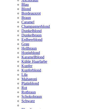
Aschbraun
Blau
Blond
Bordeauxrot
Braun
Caramel
Champagnerblond
Dunkelblond
Dunkelbraun
Erdbeerblond
Grau
Hellbraun
Honigblond
Karamellblond
Kühle Haarfarbe
Kupfer
Kupferblond
Lila
Mahagoni
Platinblond
Rot
Rotbraun
Schokobraun
Schwarz