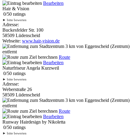
Bearbeiten
Hair & Vision
0
/
5
0
ratings
►
bitte bewerten
Adresse:
Buckesfelder Str. 100
58509 Lüdenscheid
Webseite:
www.hair-vision.de
3 km
von Eggenscheid (Zentrum)
entfernt
Route
Bearbeiten
Naturfriseur Angela Kurzweil
0
/
5
0
ratings
►
bitte bewerten
Adresse:
Weberstraße 26
58509 Lüdenscheid
3 km
von Eggenscheid (Zentrum)
entfernt
Route
Bearbeiten
Runway Hairdesign by Nikoletta
0
/
5
0
ratings
►
bitte bewerten