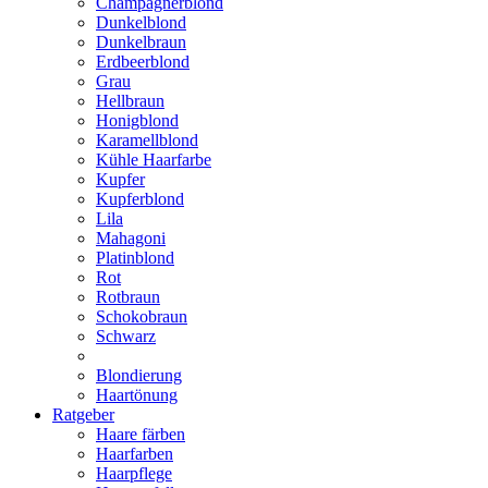
Champagnerblond
Dunkelblond
Dunkelbraun
Erdbeerblond
Grau
Hellbraun
Honigblond
Karamellblond
Kühle Haarfarbe
Kupfer
Kupferblond
Lila
Mahagoni
Platinblond
Rot
Rotbraun
Schokobraun
Schwarz
Blondierung
Haartönung
Ratgeber
Haare färben
Haarfarben
Haarpflege