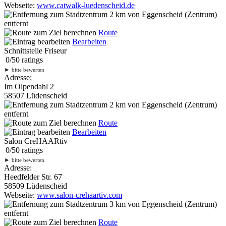
Webseite:
www.catwalk-luedenscheid.de
2 km
von Eggenscheid (Zentrum)
entfernt
Route
Bearbeiten
Schnittstelle Friseur
0
/
5
0
ratings
►
bitte bewerten
Adresse:
Im Olpendahl 2
58507 Lüdenscheid
2 km
von Eggenscheid (Zentrum)
entfernt
Route
Bearbeiten
Salon CreHAARtiv
0
/
5
0
ratings
►
bitte bewerten
Adresse:
Heedfelder Str. 67
58509 Lüdenscheid
Webseite:
www.salon-crehaartiv.com
3 km
von Eggenscheid (Zentrum)
entfernt
Route