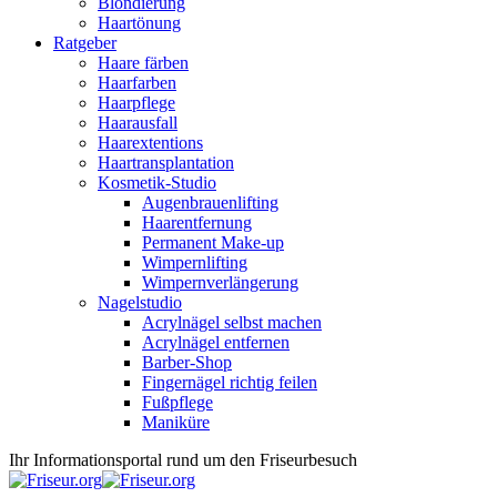
Blondierung
Haartönung
Ratgeber
Haare färben
Haarfarben
Haarpflege
Haarausfall
Haarextentions
Haartransplantation
Kosmetik-Studio
Augenbrauenlifting
Haarentfernung
Permanent Make-up
Wimpernlifting
Wimpernverlängerung
Nagelstudio
Acrylnägel selbst machen
Acrylnägel entfernen
Barber-Shop
Fingernägel richtig feilen
Fußpflege
Maniküre
Ihr Informationsportal rund um den Friseurbesuch