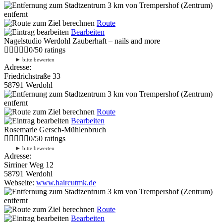
3 km
von Trempershof (Zentrum)
entfernt
Route
Bearbeiten
Nagelstudio Werdohl Zauberhaft – nails and more
0
/
5
0
ratings
►
bitte bewerten
Adresse:
Friedrichstraße 33
58791 Werdohl
3 km
von Trempershof (Zentrum)
entfernt
Route
Bearbeiten
Rosemarie Gersch-Mühlenbruch
0
/
5
0
ratings
►
bitte bewerten
Adresse:
Sirriner Weg 12
58791 Werdohl
Webseite:
www.haircutmk.de
3 km
von Trempershof (Zentrum)
entfernt
Route
Bearbeiten