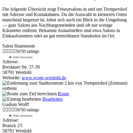
Die folgende Übersicht zeigt Friseursalons in und um Trempershof
mit Adresse und Kontaktdaten. Da die Auswahl in kleineren Orten
manchmal begrenzt ist, lohnt sich auch ein Blick in die Umgebung
— gute Salons aus Nachbargemeinden sind oft nur wenige
Kilometer entfernt. Bekannte Anlaufstellen sind etwa Salons in
Einkaufszentren oder an gut erreichbaren Standorten im Ort.
Salon Haarmonie
0
/
5
0
ratings
►
bitte bewerten
Adresse:
Breslauer Str. 37-39
58791 Werdohl
Webseite:
www.woge-werdohl.de
2 km
von Trempershof (Zentrum)
entfernt
Route
Bearbeiten
Gudrun Wolff
0
/
5
0
ratings
►
bitte bewerten
Adresse:
Brauck 23
58791 Werdohl