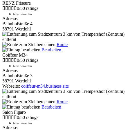
RENZ Friseure
0
/
5
0
ratings
►
bitte bewerten
Adresse:
Bahnhofstraße 4
58791 Werdohl
3 km
von Trempershof (Zentrum)
entfernt
Route
Bearbeiten
Coiffeur M34
0
/
5
0
ratings
►
bitte bewerten
Adresse:
Bahnhofstraße 3
58791 Werdohl
Webseite:
coiffeur-m34.business.site
3 km
von Trempershof (Zentrum)
entfernt
Route
Bearbeiten
Salon Figaro
0
/
5
0
ratings
►
bitte bewerten
Adresse: