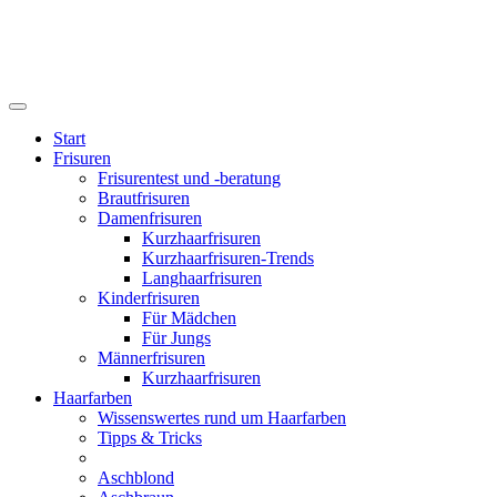
Start
Frisuren
Frisurentest und -beratung
Brautfrisuren
Damenfrisuren
Kurzhaarfrisuren
Kurzhaarfrisuren-Trends
Langhaarfrisuren
Kinderfrisuren
Für Mädchen
Für Jungs
Männerfrisuren
Kurzhaarfrisuren
Haarfarben
Wissenswertes rund um Haarfarben
Tipps & Tricks
Aschblond