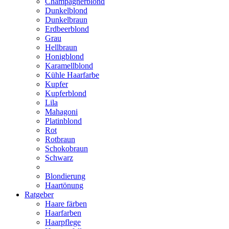
Champagnerblond
Dunkelblond
Dunkelbraun
Erdbeerblond
Grau
Hellbraun
Honigblond
Karamellblond
Kühle Haarfarbe
Kupfer
Kupferblond
Lila
Mahagoni
Platinblond
Rot
Rotbraun
Schokobraun
Schwarz
Blondierung
Haartönung
Ratgeber
Haare färben
Haarfarben
Haarpflege