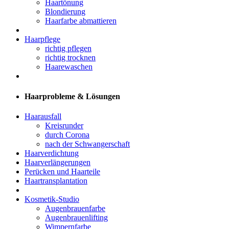
Haartönung
Blondierung
Haarfarbe abmattieren
Haarpflege
richtig pflegen
richtig trocknen
Haarewaschen
Haarprobleme & Lösungen
Haarausfall
Kreisrunder
durch Corona
nach der Schwangerschaft
Haarverdichtung
Haarverlängerungen
Perücken und Haarteile
Haartransplantation
Kosmetik-Studio
Augenbrauenfarbe
Augenbrauenlifting
Wimpernfarbe