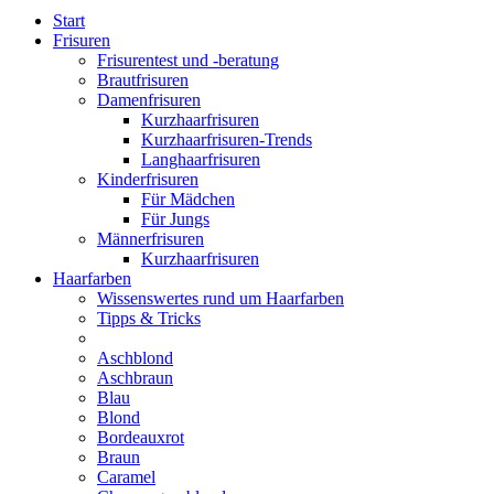
Start
Frisuren
Frisurentest und -beratung
Brautfrisuren
Damenfrisuren
Kurzhaarfrisuren
Kurzhaarfrisuren-Trends
Langhaarfrisuren
Kinderfrisuren
Für Mädchen
Für Jungs
Männerfrisuren
Kurzhaarfrisuren
Haarfarben
Wissenswertes rund um Haarfarben
Tipps & Tricks
Aschblond
Aschbraun
Blau
Blond
Bordeauxrot
Braun
Caramel