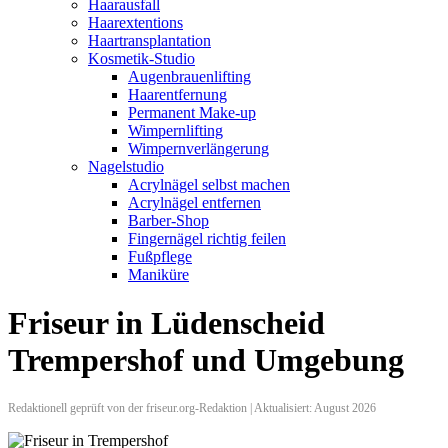
Haarausfall
Haarextentions
Haartransplantation
Kosmetik-Studio
Augenbrauenlifting
Haarentfernung
Permanent Make-up
Wimpernlifting
Wimpernverlängerung
Nagelstudio
Acrylnägel selbst machen
Acrylnägel entfernen
Barber-Shop
Fingernägel richtig feilen
Fußpflege
Maniküre
Friseur in Lüdenscheid
Trempershof und Umgebung
Redaktionell geprüft von der friseur.org-Redaktion | Aktualisiert: August 2026