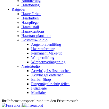
Blondierung
Haartönung
Ratgeber
Haare färben
Haarfarben
Haarpflege
Haarausfall
Haarextentions
Haartransplantation
Kosmetik-Studio
Augenbrauenlifting
Haarentfernung
Permanent Make-up
Wimpernlifting
Wimpernverlängerung
Nagelstudio
Acrylnägel selbst machen
Acrylnägel entfernen
Barber-Shop
Fingernägel richtig feilen
Fußpflege
Maniküre
Ihr Informationsportal rund um den Friseurbesuch