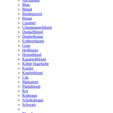
Aschbraun
Blau
Blond
Bordeauxrot
Braun
Caramel
Champagnerblond
Dunkelblond
Dunkelbraun
Erdbeerblond
Grau
Hellbraun
Honigblond
Karamellblond
Kühle Haarfarbe
Kupfer
Kupferblond
Lila
Mahagoni
Platinblond
Rot
Rotbraun
Schokobraun
Schwarz