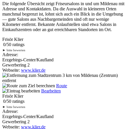
Die folgende Übersicht zeigt Friseursalons in und um Mildenau mit
Adresse und Kontaktdaten. Da die Auswahl in kleineren Orten
manchmal begrenzt ist, lohnt sich auch ein Blick in die Umgebung
— gute Salons aus Nachbargemeinden sind oft nur wenige
Kilometer entfernt. Bekannte Anlaufstellen sind etwa Salons in
Einkaufszentren oder an gut erreichbaren Standorten im Ort.
Frisör Klier
0
/
5
0
ratings
►
bitte bewerten
Adresse:
Erzgebirgs-Center/Kaufland
Gewerbering 2
Webseite:
www.klier.de
3 km
von Mildenau (Zentrum)
entfernt
Route
Bearbeiten
Frisör Klier
0
/
5
0
ratings
►
bitte bewerten
Adresse:
Erzgebirgs-Center/Kaufland
Gewerbering 2
Webseite:
www.klier.de