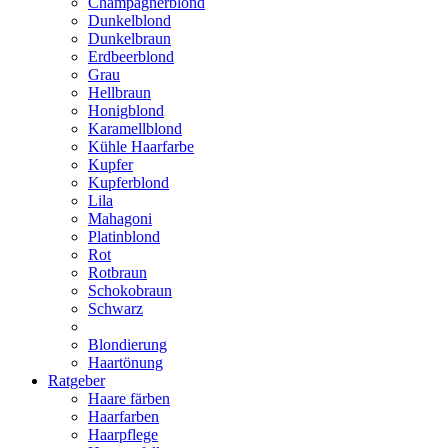
Champagnerblond
Dunkelblond
Dunkelbraun
Erdbeerblond
Grau
Hellbraun
Honigblond
Karamellblond
Kühle Haarfarbe
Kupfer
Kupferblond
Lila
Mahagoni
Platinblond
Rot
Rotbraun
Schokobraun
Schwarz
Blondierung
Haartönung
Ratgeber
Haare färben
Haarfarben
Haarpflege