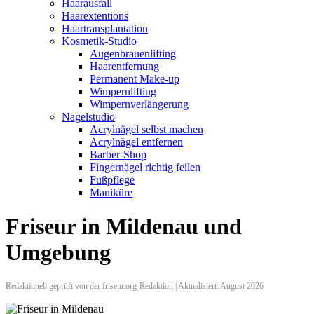
Haarausfall
Haarextentions
Haartransplantation
Kosmetik-Studio
Augenbrauenlifting
Haarentfernung
Permanent Make-up
Wimpernlifting
Wimpernverlängerung
Nagelstudio
Acrylnägel selbst machen
Acrylnägel entfernen
Barber-Shop
Fingernägel richtig feilen
Fußpflege
Maniküre
Friseur in Mildenau und
Umgebung
Redaktionell geprüft von der friseur.org-Redaktion | Aktualisiert: August 2026