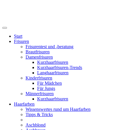
Start
Frisuren
Frisurentest und -beratung
Brautfrisuren
Damenfrisuren
Kurzhaarfrisuren
Kurzhaarfrisuren-Trends
Langhaarfrisuren
Kinderfrisuren
Für Mädchen
Für Jungs
Männerfrisuren
Kurzhaarfrisuren
Haarfarben
Wissenswertes rund um Haarfarben
Tipps & Tricks
Aschblond