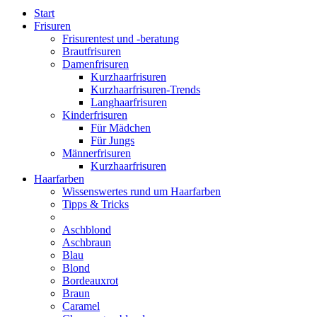
Start
Frisuren
Frisurentest und -beratung
Brautfrisuren
Damenfrisuren
Kurzhaarfrisuren
Kurzhaarfrisuren-Trends
Langhaarfrisuren
Kinderfrisuren
Für Mädchen
Für Jungs
Männerfrisuren
Kurzhaarfrisuren
Haarfarben
Wissenswertes rund um Haarfarben
Tipps & Tricks
Aschblond
Aschbraun
Blau
Blond
Bordeauxrot
Braun
Caramel