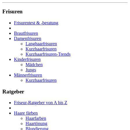
Frisuren
Frisurentest & -beratung
Brautfrisuren
Damenfrisuren
Langhaarfrisuren
Kurzhaarfrisuren
Kurzhaarfrisuren-Trends
Kinderfrisuren
Mädchen
Jungs
Männerfrisuren
Kurzhaarfrisuren
Ratgeber
Friseur-Ratgeber von A bis Z
Haare färben
Haarfarben
Haartönung
Blondierung