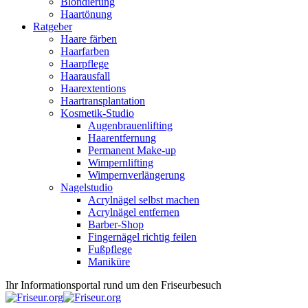
Blondierung
Haartönung
Ratgeber
Haare färben
Haarfarben
Haarpflege
Haarausfall
Haarextentions
Haartransplantation
Kosmetik-Studio
Augenbrauenlifting
Haarentfernung
Permanent Make-up
Wimpernlifting
Wimpernverlängerung
Nagelstudio
Acrylnägel selbst machen
Acrylnägel entfernen
Barber-Shop
Fingernägel richtig feilen
Fußpflege
Maniküre
Ihr Informationsportal rund um den Friseurbesuch