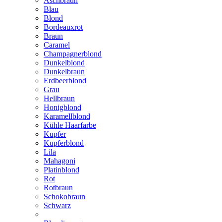
Aschbraun
Blau
Blond
Bordeauxrot
Braun
Caramel
Champagnerblond
Dunkelblond
Dunkelbraun
Erdbeerblond
Grau
Hellbraun
Honigblond
Karamellblond
Kühle Haarfarbe
Kupfer
Kupferblond
Lila
Mahagoni
Platinblond
Rot
Rotbraun
Schokobraun
Schwarz