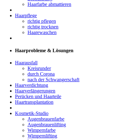
Haarfarbe abmattieren
Haarpflege
richtig pflegen
richtig trocknen
Haarewaschen
Haarprobleme & Lösungen
Haarausfall
Kreisrunder
durch Corona
nach der Schwangerschaft
Haarverdichtung
Haarverlängerungen
Perücken und Haarteile
Haartransplantation
Kosmetik-Studio
Augenbrauenfarbe
Augenbrauenlifting
Wimpernfarbe
Wimpernlifting