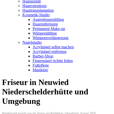
Haarausfall
Haarextentions
Haartransplantation
Kosmetik-Studio
Augenbrauenlifting
Haarentfernung
Permanent Make-up
Wimpernlifting
Wimpernverlängerung
Nagelstudio
Acrylnägel selbst machen
Acrylnägel entfernen
Barber-Shop
Fingernägel richtig feilen
Fußpflege
Maniküre
Friseur in Neuwied
Niederschelderhütte und
Umgebung
Redaktionell geprüft von der friseur.org-Redaktion | Aktualisiert: August 2026