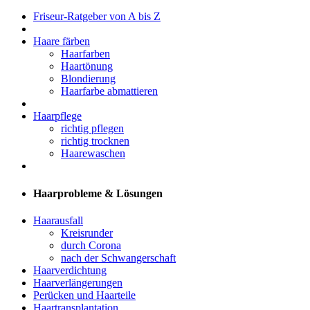
Friseur-Ratgeber von A bis Z
Haare färben
Haarfarben
Haartönung
Blondierung
Haarfarbe abmattieren
Haarpflege
richtig pflegen
richtig trocknen
Haarewaschen
Haarprobleme & Lösungen
Haarausfall
Kreisrunder
durch Corona
nach der Schwangerschaft
Haarverdichtung
Haarverlängerungen
Perücken und Haarteile
Haartransplantation