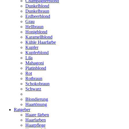
Champagnerblond
Dunkelblond
Dunkelbraun
Erdbeerblond
Grau
Hellbraun
Honigblond
Karamellblond
Kühle Haarfarbe
Kupfer
Kupferblond
Lila
Mahagoni
Platinblond
Rot
Rotbraun
Schokobraun
Schwarz
Blondierung
Haartönung
Ratgeber
Haare färben
Haarfarben
Haarpflege