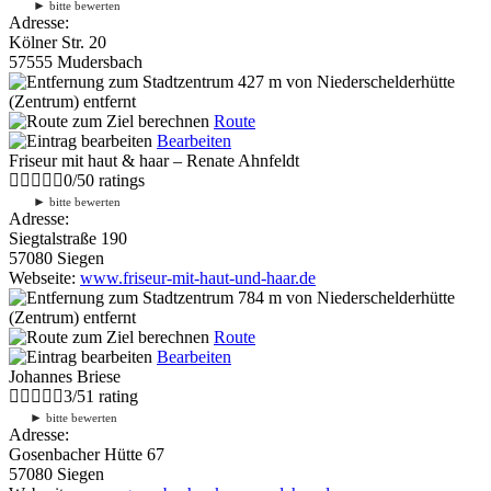
►
bitte bewerten
Adresse:
Kölner Str. 20
57555 Mudersbach
427 m
von Niederschelderhütte
(Zentrum) entfernt
Route
Bearbeiten
Friseur mit haut & haar – Renate Ahnfeldt
0
/
5
0
ratings
►
bitte bewerten
Adresse:
Siegtalstraße 190
57080 Siegen
Webseite:
www.friseur-mit-haut-und-haar.de
784 m
von Niederschelderhütte
(Zentrum) entfernt
Route
Bearbeiten
Johannes Briese
3
/
5
1
rating
►
bitte bewerten
Adresse:
Gosenbacher Hütte 67
57080 Siegen