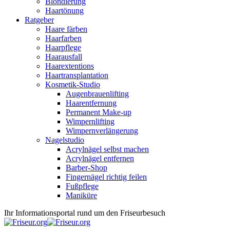
Blondierung
Haartönung
Ratgeber
Haare färben
Haarfarben
Haarpflege
Haarausfall
Haarextentions
Haartransplantation
Kosmetik-Studio
Augenbrauenlifting
Haarentfernung
Permanent Make-up
Wimpernlifting
Wimpernverlängerung
Nagelstudio
Acrylnägel selbst machen
Acrylnägel entfernen
Barber-Shop
Fingernägel richtig feilen
Fußpflege
Maniküre
Ihr Informationsportal rund um den Friseurbesuch