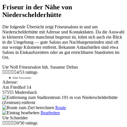
Friseur in der Nähe von
Niederschelderhütte
Die folgende Übersicht zeigt Friseursalons in und um
Niederschelderhütte mit Adresse und Kontaktdaten. Da die Auswahl
in kleineren Orten manchmal begrenzt ist, lohnt sich auch ein Blick
in die Umgebung — gute Salons aus Nachbargemeinden sind oft
nur wenige Kilometer entfernt. Bekannte Anlaufstellen sind etwa
Salons in Einkaufszentren oder an gut erreichbaren Standorten im
Ort.
Ute Noll Friseursalon Inh. Susanne Debus
4
/
5
3
ratings
►
bitte bewerten
Adresse:
Am Friedhof 14
57555 Mudersbach
191 m
von Niederschelderhütte
(Zentrum) entfernt
Route
Bearbeiten
Ute Schneider
0
/
5
0
ratings