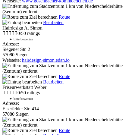
Webseite:
www.gosenbacher-kommoedchen.de
1 km
von Niederschelderhütte
(Zentrum) entfernt
Route
Bearbeiten
Hairdesign A. Simon
0
/
5
0
ratings
►
bitte bewerten
Adresse:
Siegener Str. 2
57080 Siegen
Webseite:
hairdesign-simon.edan.io
1 km
von Niederschelderhütte
(Zentrum) entfernt
Route
Bearbeiten
Friseurwerkstatt Weber
0
/
5
0
ratings
►
bitte bewerten
Adresse:
Eiserfelder Str. 414
57080 Siegen
1 km
von Niederschelderhütte
(Zentrum) entfernt
Route