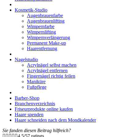
Kosmetik-Studio
Augenbrauenfarbe
Augenbrauenlifting
Wimpernfarbe
Wimpernlifting
Wimpernverlängerung
Permanent Make-up
Haarentfernung
Nagelstudio
Acrylnägel selbst machen
Acrylnägel entfernen
Fingernägel richtig feilen
Maniküre
Fußpflege
Barber-Shop
Branchenverzeichnis
Friseurprodukte online kaufen
Haare spenden
Haare schneiden nach dem Mondkalender
Sie fanden diesen Beitrag hilfreich?
4.5
/
5
7
ratings