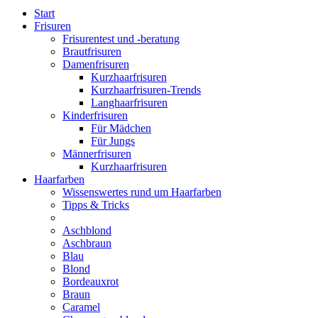
Start
Frisuren
Frisurentest und -beratung
Brautfrisuren
Damenfrisuren
Kurzhaarfrisuren
Kurzhaarfrisuren-Trends
Langhaarfrisuren
Kinderfrisuren
Für Mädchen
Für Jungs
Männerfrisuren
Kurzhaarfrisuren
Haarfarben
Wissenswertes rund um Haarfarben
Tipps & Tricks
Aschblond
Aschbraun
Blau
Blond
Bordeauxrot
Braun
Caramel