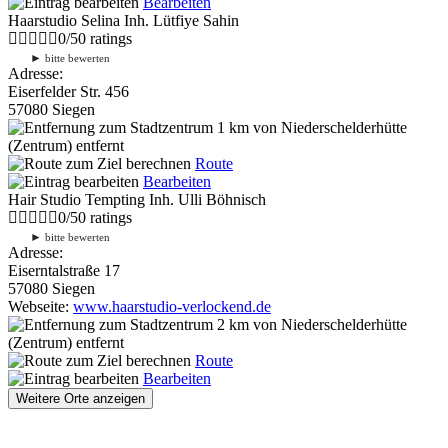
Bearbeiten
Haarstudio Selina Inh. Lütfiye Sahin
0
/
5
0
ratings
►
bitte bewerten
Adresse:
Eiserfelder Str. 456
57080 Siegen
1 km
von Niederschelderhütte
(Zentrum) entfernt
Route
Bearbeiten
Hair Studio Tempting Inh. Ulli Böhnisch
0
/
5
0
ratings
►
bitte bewerten
Adresse:
Eiserntalstraße 17
57080 Siegen
Webseite:
www.haarstudio-verlockend.de
2 km
von Niederschelderhütte
(Zentrum) entfernt
Route
Bearbeiten
Weitere Orte anzeigen