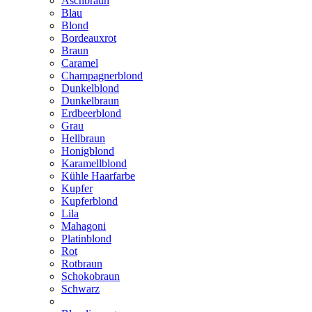
Aschbraun
Blau
Blond
Bordeauxrot
Braun
Caramel
Champagnerblond
Dunkelblond
Dunkelbraun
Erdbeerblond
Grau
Hellbraun
Honigblond
Karamellblond
Kühle Haarfarbe
Kupfer
Kupferblond
Lila
Mahagoni
Platinblond
Rot
Rotbraun
Schokobraun
Schwarz