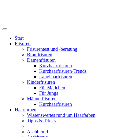
Start
Frisuren
Frisurentest und -beratung
Brautfrisuren
Damenfrisuren
Kurzhaarfrisuren
Kurzhaarfrisuren-Trends
Langhaarfrisuren
Kinderfrisuren
Für Mädchen
Für Jungs
Männerfrisuren
Kurzhaarfrisuren
Haarfarben
Wissenswertes rund um Haarfarben
Tipps & Tricks
Aschblond