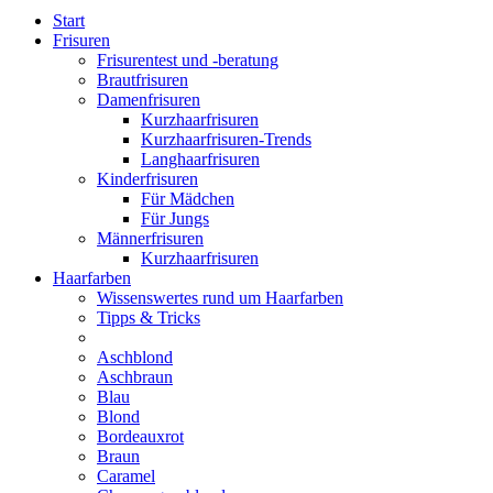
Start
Frisuren
Frisurentest und -beratung
Brautfrisuren
Damenfrisuren
Kurzhaarfrisuren
Kurzhaarfrisuren-Trends
Langhaarfrisuren
Kinderfrisuren
Für Mädchen
Für Jungs
Männerfrisuren
Kurzhaarfrisuren
Haarfarben
Wissenswertes rund um Haarfarben
Tipps & Tricks
Aschblond
Aschbraun
Blau
Blond
Bordeauxrot
Braun
Caramel