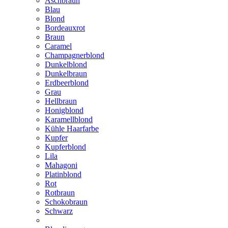
Aschbraun
Blau
Blond
Bordeauxrot
Braun
Caramel
Champagnerblond
Dunkelblond
Dunkelbraun
Erdbeerblond
Grau
Hellbraun
Honigblond
Karamellblond
Kühle Haarfarbe
Kupfer
Kupferblond
Lila
Mahagoni
Platinblond
Rot
Rotbraun
Schokobraun
Schwarz