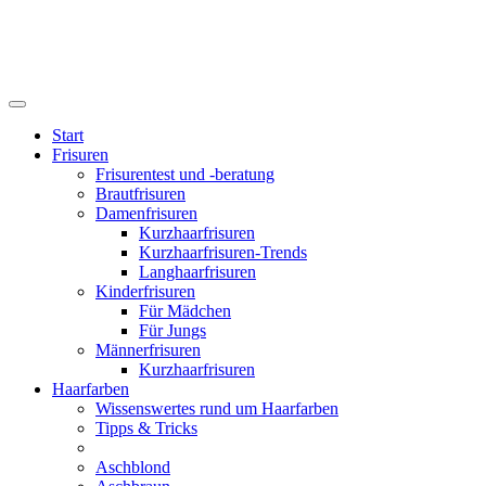
Start
Frisuren
Frisurentest und -beratung
Brautfrisuren
Damenfrisuren
Kurzhaarfrisuren
Kurzhaarfrisuren-Trends
Langhaarfrisuren
Kinderfrisuren
Für Mädchen
Für Jungs
Männerfrisuren
Kurzhaarfrisuren
Haarfarben
Wissenswertes rund um Haarfarben
Tipps & Tricks
Aschblond