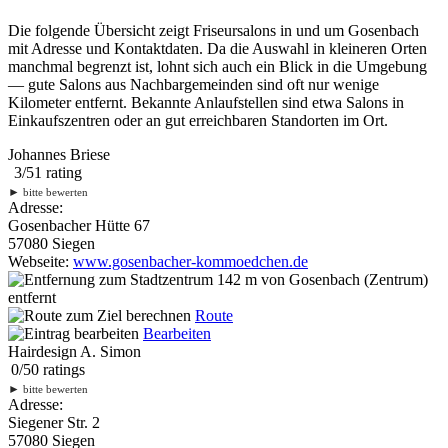
Die folgende Übersicht zeigt Friseursalons in und um Gosenbach
mit Adresse und Kontaktdaten. Da die Auswahl in kleineren Orten
manchmal begrenzt ist, lohnt sich auch ein Blick in die Umgebung
— gute Salons aus Nachbargemeinden sind oft nur wenige
Kilometer entfernt. Bekannte Anlaufstellen sind etwa Salons in
Einkaufszentren oder an gut erreichbaren Standorten im Ort.
Johannes Briese
3
/
5
1
rating
►
bitte bewerten
Adresse:
Gosenbacher Hütte 67
57080 Siegen
Webseite:
www.gosenbacher-kommoedchen.de
142 m
von Gosenbach (Zentrum)
entfernt
Route
Bearbeiten
Hairdesign A. Simon
0
/
5
0
ratings
►
bitte bewerten
Adresse:
Siegener Str. 2
57080 Siegen