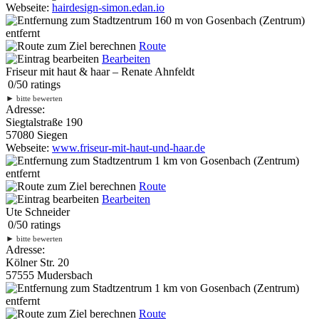
Webseite:
hairdesign-simon.edan.io
160 m
von Gosenbach (Zentrum)
entfernt
Route
Bearbeiten
Friseur mit haut & haar – Renate Ahnfeldt
0
/
5
0
ratings
►
bitte bewerten
Adresse:
Siegtalstraße 190
57080 Siegen
Webseite:
www.friseur-mit-haut-und-haar.de
1 km
von Gosenbach (Zentrum)
entfernt
Route
Bearbeiten
Ute Schneider
0
/
5
0
ratings
►
bitte bewerten
Adresse:
Kölner Str. 20
57555 Mudersbach
1 km
von Gosenbach (Zentrum)
entfernt
Route