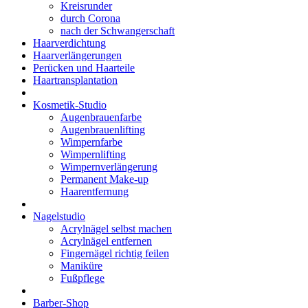
Kreisrunder
durch Corona
nach der Schwangerschaft
Haarverdichtung
Haarverlängerungen
Perücken und Haarteile
Haartransplantation
Kosmetik-Studio
Augenbrauenfarbe
Augenbrauenlifting
Wimpernfarbe
Wimpernlifting
Wimpernverlängerung
Permanent Make-up
Haarentfernung
Nagelstudio
Acrylnägel selbst machen
Acrylnägel entfernen
Fingernägel richtig feilen
Maniküre
Fußpflege
Barber-Shop