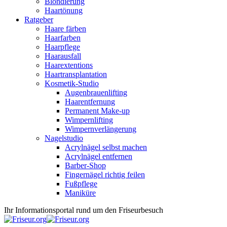
Blondierung
Haartönung
Ratgeber
Haare färben
Haarfarben
Haarpflege
Haarausfall
Haarextentions
Haartransplantation
Kosmetik-Studio
Augenbrauenlifting
Haarentfernung
Permanent Make-up
Wimpernlifting
Wimpernverlängerung
Nagelstudio
Acrylnägel selbst machen
Acrylnägel entfernen
Barber-Shop
Fingernägel richtig feilen
Fußpflege
Maniküre
Ihr Informationsportal rund um den Friseurbesuch