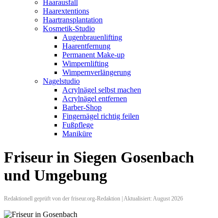
Haarausfall
Haarextentions
Haartransplantation
Kosmetik-Studio
Augenbrauenlifting
Haarentfernung
Permanent Make-up
Wimpernlifting
Wimpernverlängerung
Nagelstudio
Acrylnägel selbst machen
Acrylnägel entfernen
Barber-Shop
Fingernägel richtig feilen
Fußpflege
Maniküre
Friseur in Siegen Gosenbach
und Umgebung
Redaktionell geprüft von der friseur.org-Redaktion | Aktualisiert: August 2026