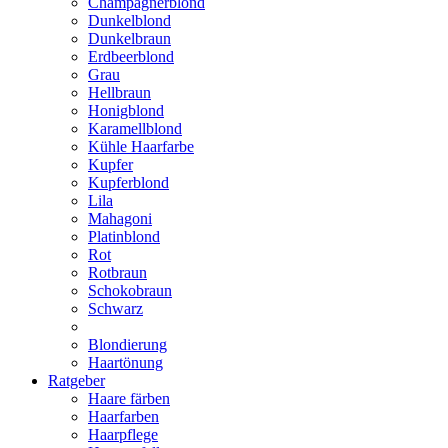
Champagnerblond
Dunkelblond
Dunkelbraun
Erdbeerblond
Grau
Hellbraun
Honigblond
Karamellblond
Kühle Haarfarbe
Kupfer
Kupferblond
Lila
Mahagoni
Platinblond
Rot
Rotbraun
Schokobraun
Schwarz
Blondierung
Haartönung
Ratgeber
Haare färben
Haarfarben
Haarpflege