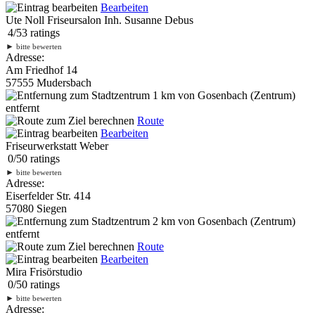
Bearbeiten
Ute Noll Friseursalon Inh. Susanne Debus
4
/
5
3
ratings
►
bitte bewerten
Adresse:
Am Friedhof 14
57555 Mudersbach
1 km
von Gosenbach (Zentrum)
entfernt
Route
Bearbeiten
Friseurwerkstatt Weber
0
/
5
0
ratings
►
bitte bewerten
Adresse:
Eiserfelder Str. 414
57080 Siegen
2 km
von Gosenbach (Zentrum)
entfernt
Route
Bearbeiten
Mira Frisörstudio
0
/
5
0
ratings
►
bitte bewerten
Adresse: