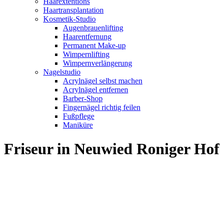
Haarextentions
Haartransplantation
Kosmetik-Studio
Augenbrauenlifting
Haarentfernung
Permanent Make-up
Wimpernlifting
Wimpernverlängerung
Nagelstudio
Acrylnägel selbst machen
Acrylnägel entfernen
Barber-Shop
Fingernägel richtig feilen
Fußpflege
Maniküre
Friseur in Neuwied Roniger H