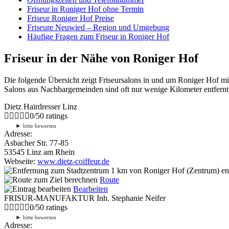
Friseur in Roniger Hof ohne Termin
Friseur Roniger Hof Preise
Friseure Neuwied – Region und Umgebung
Häufige Fragen zum Friseur in Roniger Hof
Friseur in der Nähe von Roniger Hof
Die folgende Übersicht zeigt Friseursalons in und um Roniger Hof m
Salons aus Nachbargemeinden sind oft nur wenige Kilometer entfernt.
Dietz Hairdresser Linz
0
/
5
0
ratings
►
bitte bewerten
Adresse:
Asbacher Str. 77-85
53545 Linz am Rhein
Webseite:
www.dietz-coiffeur.de
1 km
von Roniger Hof (Zentrum) ent
Route
Bearbeiten
FRISUR-MANUFAKTUR Inh. Stephanie Neifer
0
/
5
0
ratings
►
bitte bewerten
Adresse: