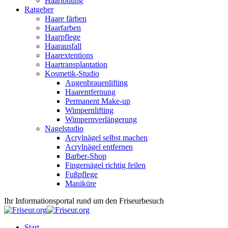
Haartönung
Ratgeber
Haare färben
Haarfarben
Haarpflege
Haarausfall
Haarextentions
Haartransplantation
Kosmetik-Studio
Augenbrauenlifting
Haarentfernung
Permanent Make-up
Wimpernlifting
Wimpernverlängerung
Nagelstudio
Acrylnägel selbst machen
Acrylnägel entfernen
Barber-Shop
Fingernägel richtig feilen
Fußpflege
Maniküre
Ihr Informationsportal rund um den Friseurbesuch
Start