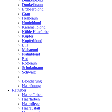
Dunkelblond
Dunkelbraun
Erdbeerblond
Grau
Hellbraun
Honigblond
Karamellblond
Kühle Haarfarbe
Kupfer
Kupferblond
Lila
Mahagoni
Platinblond
Rot
Rotbraun
Schokobraun
Schwarz
Blondierung
Haartönung
Ratgeber
Haare färben
Haarfarben
Haarpflege
Haarausfall