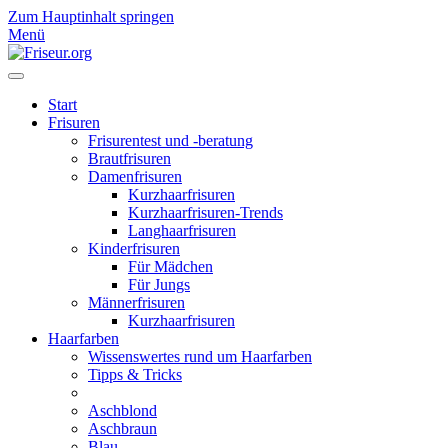
Zum Hauptinhalt springen
Menü
Start
Frisuren
Frisurentest und -beratung
Brautfrisuren
Damenfrisuren
Kurzhaarfrisuren
Kurzhaarfrisuren-Trends
Langhaarfrisuren
Kinderfrisuren
Für Mädchen
Für Jungs
Männerfrisuren
Kurzhaarfrisuren
Haarfarben
Wissenswertes rund um Haarfarben
Tipps & Tricks
Aschblond
Aschbraun
Blau