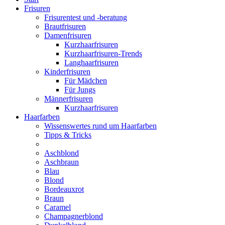
Frisuren
Frisurentest und -beratung
Brautfrisuren
Damenfrisuren
Kurzhaarfrisuren
Kurzhaarfrisuren-Trends
Langhaarfrisuren
Kinderfrisuren
Für Mädchen
Für Jungs
Männerfrisuren
Kurzhaarfrisuren
Haarfarben
Wissenswertes rund um Haarfarben
Tipps & Tricks
Aschblond
Aschbraun
Blau
Blond
Bordeauxrot
Braun
Caramel
Champagnerblond