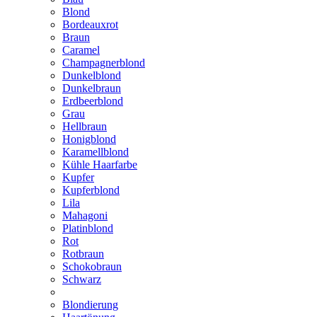
Blond
Bordeauxrot
Braun
Caramel
Champagnerblond
Dunkelblond
Dunkelbraun
Erdbeerblond
Grau
Hellbraun
Honigblond
Karamellblond
Kühle Haarfarbe
Kupfer
Kupferblond
Lila
Mahagoni
Platinblond
Rot
Rotbraun
Schokobraun
Schwarz
Blondierung