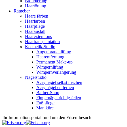
Blondierung
Haartönung
Ratgeber
Haare färben
Haarfarben
Haarpflege
Haarausfall
Haarextentions
Haartransplantation
Kosmetik-Studio
Augenbrauenlifting
Haarentfernung
Permanent Make-up
Wimpernlifting
Wimpernverlängerung
Nagelstudio
Acrylnägel selbst machen
Acrylnägel entfernen
Barber-Shop
Fingernägel richtig feilen
Fußpflege
Maniküre
Ihr Informationsportal rund um den Friseurbesuch