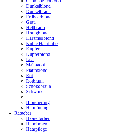
Champagnerblond
Dunkelblond
Dunkelbraun
Erdbeerblond
Grau
Hellbraun
Honigblond
Karamellblond
Kühle Haarfarbe
Kupfer
Kupferblond
Lila
Mahagoni
Platinblond
Rot
Rotbraun
Schokobraun
Schwarz
Blondierung
Haartönung
Ratgeber
Haare färben
Haarfarben
Haarpflege