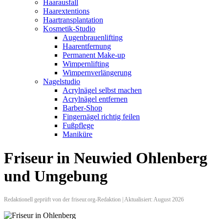
Haarausfall
Haarextentions
Haartransplantation
Kosmetik-Studio
Augenbrauenlifting
Haarentfernung
Permanent Make-up
Wimpernlifting
Wimpernverlängerung
Nagelstudio
Acrylnägel selbst machen
Acrylnägel entfernen
Barber-Shop
Fingernägel richtig feilen
Fußpflege
Maniküre
Friseur in Neuwied Ohlenberg
und Umgebung
Redaktionell geprüft von der friseur.org-Redaktion | Aktualisiert: August 2026