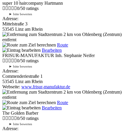
super 10 haircompany Hartmann
0
/
5
0
ratings
►
bitte bewerten
Adresse:
Mittelstraße 3
53545 Linz am Rhein
2 km
von Ohlenberg (Zentrum)
entfernt
Route
Bearbeiten
FRISUR-MANUFAKTUR Inh. Stephanie Neifer
0
/
5
0
ratings
►
bitte bewerten
Adresse:
Commenderiestraße 1
53545 Linz am Rhein
Webseite:
www.frisur-manufaktur.de
2 km
von Ohlenberg (Zentrum)
entfernt
Route
Bearbeiten
The Golden Barber
0
/
5
0
ratings
►
bitte bewerten
Adresse: