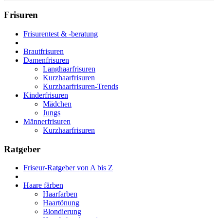
Frisuren
Frisurentest & -beratung
Brautfrisuren
Damenfrisuren
Langhaarfrisuren
Kurzhaarfrisuren
Kurzhaarfrisuren-Trends
Kinderfrisuren
Mädchen
Jungs
Männerfrisuren
Kurzhaarfrisuren
Ratgeber
Friseur-Ratgeber von A bis Z
Haare färben
Haarfarben
Haartönung
Blondierung