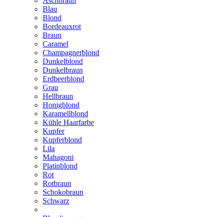
Aschbraun
Blau
Blond
Bordeauxrot
Braun
Caramel
Champagnerblond
Dunkelblond
Dunkelbraun
Erdbeerblond
Grau
Hellbraun
Honigblond
Karamellblond
Kühle Haarfarbe
Kupfer
Kupferblond
Lila
Mahagoni
Platinblond
Rot
Rotbraun
Schokobraun
Schwarz