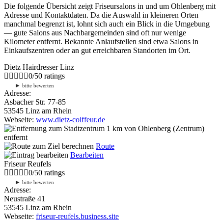
Die folgende Übersicht zeigt Friseursalons in und um Ohlenberg mit
Adresse und Kontaktdaten. Da die Auswahl in kleineren Orten
manchmal begrenzt ist, lohnt sich auch ein Blick in die Umgebung
— gute Salons aus Nachbargemeinden sind oft nur wenige
Kilometer entfernt. Bekannte Anlaufstellen sind etwa Salons in
Einkaufszentren oder an gut erreichbaren Standorten im Ort.
Dietz Hairdresser Linz
0
/
5
0
ratings
►
bitte bewerten
Adresse:
Asbacher Str. 77-85
53545 Linz am Rhein
Webseite:
www.dietz-coiffeur.de
1 km
von Ohlenberg (Zentrum)
entfernt
Route
Bearbeiten
Friseur Reufels
0
/
5
0
ratings
►
bitte bewerten
Adresse:
Neustraße 41
53545 Linz am Rhein
Webseite:
friseur-reufels.business.site