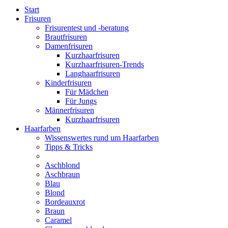
Start
Frisuren
Frisurentest und -beratung
Brautfrisuren
Damenfrisuren
Kurzhaarfrisuren
Kurzhaarfrisuren-Trends
Langhaarfrisuren
Kinderfrisuren
Für Mädchen
Für Jungs
Männerfrisuren
Kurzhaarfrisuren
Haarfarben
Wissenswertes rund um Haarfarben
Tipps & Tricks
Aschblond
Aschbraun
Blau
Blond
Bordeauxrot
Braun
Caramel