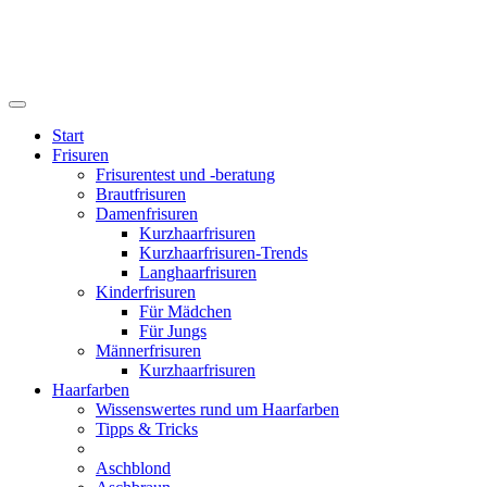
Start
Frisuren
Frisurentest und -beratung
Brautfrisuren
Damenfrisuren
Kurzhaarfrisuren
Kurzhaarfrisuren-Trends
Langhaarfrisuren
Kinderfrisuren
Für Mädchen
Für Jungs
Männerfrisuren
Kurzhaarfrisuren
Haarfarben
Wissenswertes rund um Haarfarben
Tipps & Tricks
Aschblond