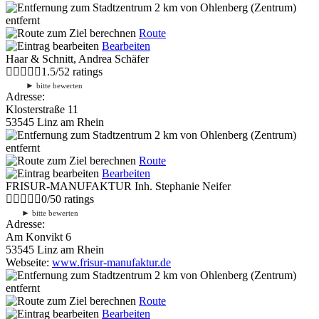
2 km
von Ohlenberg (Zentrum)
entfernt
Route
Bearbeiten
Haar & Schnitt, Andrea Schäfer
1.5
/
5
2
ratings
►
bitte bewerten
Adresse:
Klosterstraße 11
53545 Linz am Rhein
2 km
von Ohlenberg (Zentrum)
entfernt
Route
Bearbeiten
FRISUR-MANUFAKTUR Inh. Stephanie Neifer
0
/
5
0
ratings
►
bitte bewerten
Adresse:
Am Konvikt 6
53545 Linz am Rhein
Webseite:
www.frisur-manufaktur.de
2 km
von Ohlenberg (Zentrum)
entfernt
Route
Bearbeiten