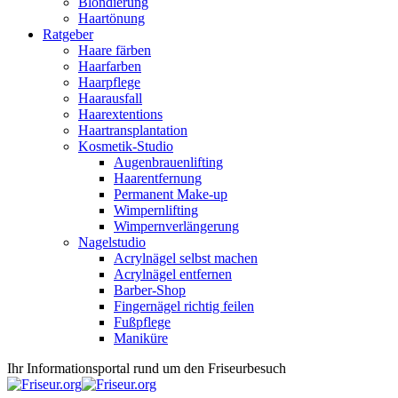
Blondierung
Haartönung
Ratgeber
Haare färben
Haarfarben
Haarpflege
Haarausfall
Haarextentions
Haartransplantation
Kosmetik-Studio
Augenbrauenlifting
Haarentfernung
Permanent Make-up
Wimpernlifting
Wimpernverlängerung
Nagelstudio
Acrylnägel selbst machen
Acrylnägel entfernen
Barber-Shop
Fingernägel richtig feilen
Fußpflege
Maniküre
Ihr Informationsportal rund um den Friseurbesuch