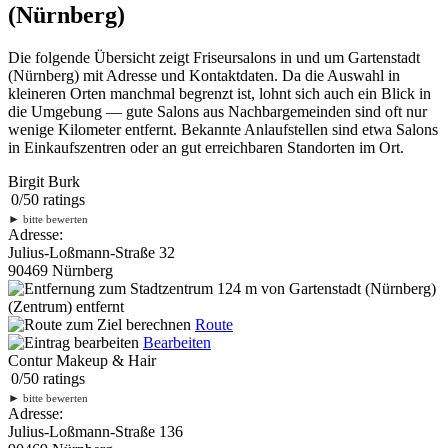
(Nürnberg)
Die folgende Übersicht zeigt Friseursalons in und um Gartenstadt
(Nürnberg) mit Adresse und Kontaktdaten. Da die Auswahl in
kleineren Orten manchmal begrenzt ist, lohnt sich auch ein Blick in
die Umgebung — gute Salons aus Nachbargemeinden sind oft nur
wenige Kilometer entfernt. Bekannte Anlaufstellen sind etwa Salons
in Einkaufszentren oder an gut erreichbaren Standorten im Ort.
Birgit Burk
0
/
5
0
ratings
►
bitte bewerten
Adresse:
Julius-Loßmann-Straße 32
90469 Nürnberg
124 m
von Gartenstadt (Nürnberg)
(Zentrum) entfernt
Route
Bearbeiten
Contur Makeup & Hair
0
/
5
0
ratings
►
bitte bewerten
Adresse:
Julius-Loßmann-Straße 136