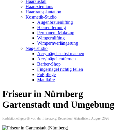
Haarausfall
Haarextentions
Haartransplantation
Kosmetik-Studio
Augenbrauenlifting
Haarentfernung
Permanent Make-up
Wimpernlifting
Wimpernverlängerung
Nagelstudio
Acrylnägel selbst machen
Acrylnägel entfernen
Barber-Shop
Fingernägel richtig feilen
Fußpflege
Maniküre
Friseur in Nürnberg
Gartenstadt und Umgebung
Redaktionell geprüft von der friseur.org-Redaktion | Aktualisiert: August 2026