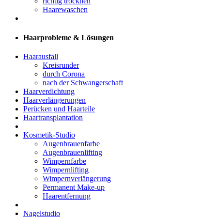
richtig trocknen
Haarewaschen
Haarprobleme & Lösungen
Haarausfall
Kreisrunder
durch Corona
nach der Schwangerschaft
Haarverdichtung
Haarverlängerungen
Perücken und Haarteile
Haartransplantation
Kosmetik-Studio
Augenbrauenfarbe
Augenbrauenlifting
Wimpernfarbe
Wimpernlifting
Wimpernverlängerung
Permanent Make-up
Haarentfernung
Nagelstudio