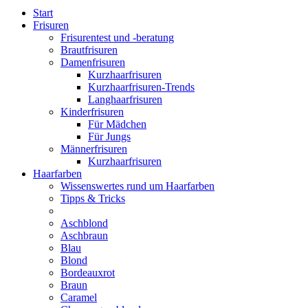
Start
Frisuren
Frisurentest und -beratung
Brautfrisuren
Damenfrisuren
Kurzhaarfrisuren
Kurzhaarfrisuren-Trends
Langhaarfrisuren
Kinderfrisuren
Für Mädchen
Für Jungs
Männerfrisuren
Kurzhaarfrisuren
Haarfarben
Wissenswertes rund um Haarfarben
Tipps & Tricks
Aschblond
Aschbraun
Blau
Blond
Bordeauxrot
Braun
Caramel