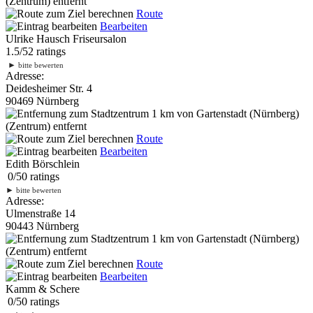
(Zentrum) entfernt
Route
Bearbeiten
Ulrike Hausch Friseursalon
1.5
/
5
2
ratings
►
bitte bewerten
Adresse:
Deidesheimer Str. 4
90469 Nürnberg
1 km
von Gartenstadt (Nürnberg)
(Zentrum) entfernt
Route
Bearbeiten
Edith Börschlein
0
/
5
0
ratings
►
bitte bewerten
Adresse:
Ulmenstraße 14
90443 Nürnberg
1 km
von Gartenstadt (Nürnberg)
(Zentrum) entfernt
Route
Bearbeiten
Kamm & Schere
0
/
5
0
ratings