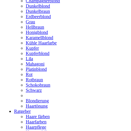
Champagnerblond
Dunkelblond
Dunkelbraun
Erdbeerblond
Grau
Hellbraun
Honigblond
Karamellblond
Kühle Haarfarbe
Kupfer
Kupferblond
Lila
Mahagoni
Platinblond
Rot
Rotbraun
Schokobraun
Schwarz
Blondierung
Haartönung
Ratgeber
Haare färben
Haarfarben
Haarpflege