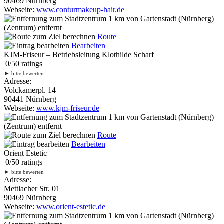
90469 Nürnberg
Webseite:
www.conturmakeup-hair.de
1 km
von Gartenstadt (Nürnberg)
(Zentrum) entfernt
Route
Bearbeiten
KJM-Friseur – Betriebsleitung Klothilde Scharf
0
/
5
0
ratings
►
bitte bewerten
Adresse:
Volckamerpl. 14
90441 Nürnberg
Webseite:
www.kjm-friseur.de
1 km
von Gartenstadt (Nürnberg)
(Zentrum) entfernt
Route
Bearbeiten
Orient Estetic
0
/
5
0
ratings
►
bitte bewerten
Adresse:
Mettlacher Str. 01
90469 Nürnberg
Webseite:
www.orient-estetic.de
1 km
von Gartenstadt (Nürnberg)