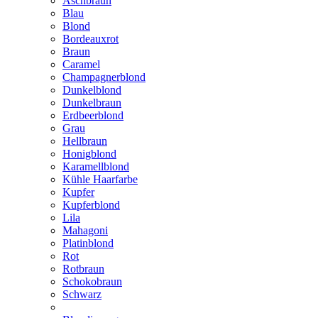
Aschbraun
Blau
Blond
Bordeauxrot
Braun
Caramel
Champagnerblond
Dunkelblond
Dunkelbraun
Erdbeerblond
Grau
Hellbraun
Honigblond
Karamellblond
Kühle Haarfarbe
Kupfer
Kupferblond
Lila
Mahagoni
Platinblond
Rot
Rotbraun
Schokobraun
Schwarz