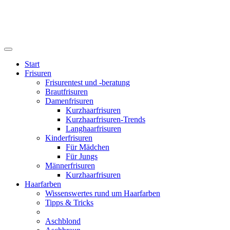
Start
Frisuren
Frisurentest und -beratung
Brautfrisuren
Damenfrisuren
Kurzhaarfrisuren
Kurzhaarfrisuren-Trends
Langhaarfrisuren
Kinderfrisuren
Für Mädchen
Für Jungs
Männerfrisuren
Kurzhaarfrisuren
Haarfarben
Wissenswertes rund um Haarfarben
Tipps & Tricks
Aschblond