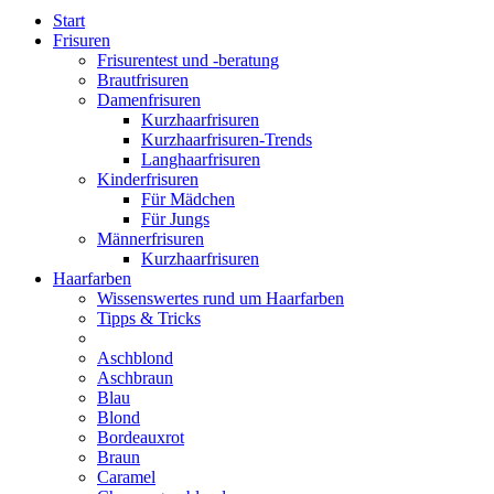
Start
Frisuren
Frisurentest und -beratung
Brautfrisuren
Damenfrisuren
Kurzhaarfrisuren
Kurzhaarfrisuren-Trends
Langhaarfrisuren
Kinderfrisuren
Für Mädchen
Für Jungs
Männerfrisuren
Kurzhaarfrisuren
Haarfarben
Wissenswertes rund um Haarfarben
Tipps & Tricks
Aschblond
Aschbraun
Blau
Blond
Bordeauxrot
Braun
Caramel