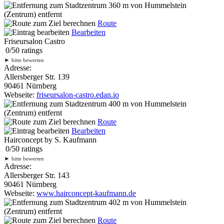
360 m
von Hummelstein
(Zentrum) entfernt
Route
Bearbeiten
Friseursalon Castro
0
/
5
0
ratings
►
bitte bewerten
Adresse:
Allersberger Str. 139
90461 Nürnberg
Webseite:
friseursalon-castro.edan.io
400 m
von Hummelstein
(Zentrum) entfernt
Route
Bearbeiten
Hairconcept by S. Kaufmann
0
/
5
0
ratings
►
bitte bewerten
Adresse:
Allersberger Str. 143
90461 Nürnberg
Webseite:
www.hairconcept-kaufmann.de
402 m
von Hummelstein
(Zentrum) entfernt
Route