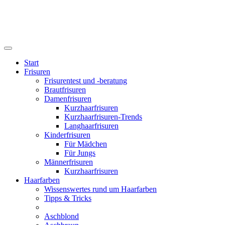
Start
Frisuren
Frisurentest und -beratung
Brautfrisuren
Damenfrisuren
Kurzhaarfrisuren
Kurzhaarfrisuren-Trends
Langhaarfrisuren
Kinderfrisuren
Für Mädchen
Für Jungs
Männerfrisuren
Kurzhaarfrisuren
Haarfarben
Wissenswertes rund um Haarfarben
Tipps & Tricks
Aschblond