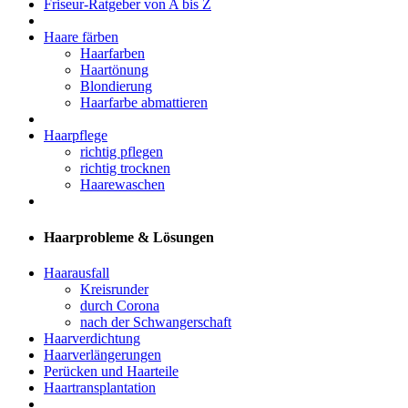
Friseur-Ratgeber von A bis Z
Haare färben
Haarfarben
Haartönung
Blondierung
Haarfarbe abmattieren
Haarpflege
richtig pflegen
richtig trocknen
Haarewaschen
Haarprobleme & Lösungen
Haarausfall
Kreisrunder
durch Corona
nach der Schwangerschaft
Haarverdichtung
Haarverlängerungen
Perücken und Haarteile
Haartransplantation