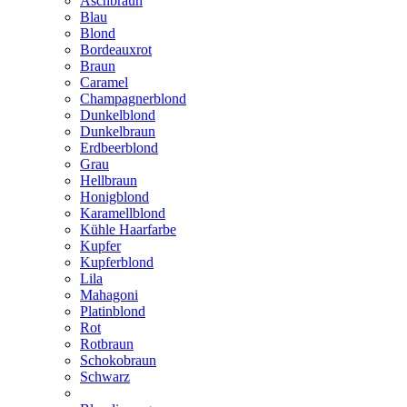
Aschbraun
Blau
Blond
Bordeauxrot
Braun
Caramel
Champagnerblond
Dunkelblond
Dunkelbraun
Erdbeerblond
Grau
Hellbraun
Honigblond
Karamellblond
Kühle Haarfarbe
Kupfer
Kupferblond
Lila
Mahagoni
Platinblond
Rot
Rotbraun
Schokobraun
Schwarz