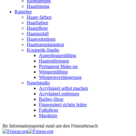
Blondierung
Haartönung
Ratgeber
Haare färben
Haarfarben
Haarpflege
Haarausfall
Haarextentions
Haartransplantation
Kosmetik-Studio
Augenbrauenlifting
Haarentfernung
Permanent Make-up
Wimpernlifting
Wimpernverlängerung
Nagelstudio
Acrylnägel selbst machen
Acrylnägel entfernen
Barber-Shop
Fingernägel richtig feilen
Fußpflege
Maniküre
Ihr Informationsportal rund um den Friseurbesuch