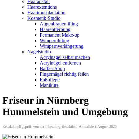
Haarausfall
Haarextentions
Haartransplantation
Kosmetik-Studio
Augenbrauenlifting
Haarentfernung
Permanent Make-up
Wimpernlifting
Wimpernverlängerung
Nagelstudio
Acrylnägel selbst machen
Acrylnägel entfernen
Barber-Shop
Fingernägel richtig feilen
Fußpflege
Maniküre
Friseur in Nürnberg
Hummelstein und Umgebung
Redaktionell geprüft von der friseur.org-Redaktion | Aktualisiert: August 2026