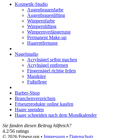
Kosmetik-Studio
Augenbrauenfarbe
Augenbrauenlifting
Wimpernfarbe
Wimpernlifting
Wimpernverlängerung
Permanent Make-up
Haarentfernung
Nagelstudio
Acrylnägel selbst machen
Acrylnägel entfernen
Fingernägel richtig feilen
Maniküre
Fußpflege
Barber-Shop
Branchenverzeichnis
Friseurprodukte online kaufen
Haare spenden
Haare schneiden nach dem Mondkalender
Sie fanden diesen Beitrag hilfreich?
4.2
/
5
6
ratings
© 2026 Friseur.org •
Impressum
•
Datenschutz