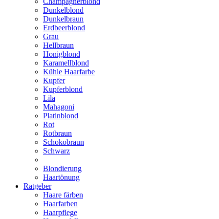
Champagnerblond
Dunkelblond
Dunkelbraun
Erdbeerblond
Grau
Hellbraun
Honigblond
Karamellblond
Kühle Haarfarbe
Kupfer
Kupferblond
Lila
Mahagoni
Platinblond
Rot
Rotbraun
Schokobraun
Schwarz
Blondierung
Haartönung
Ratgeber
Haare färben
Haarfarben
Haarpflege