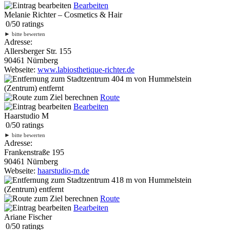
Bearbeiten
Melanie Richter – Cosmetics & Hair
0
/
5
0
ratings
►
bitte bewerten
Adresse:
Allersberger Str. 155
90461 Nürnberg
Webseite:
www.labiosthetique-richter.de
404 m
von Hummelstein
(Zentrum) entfernt
Route
Bearbeiten
Haarstudio M
0
/
5
0
ratings
►
bitte bewerten
Adresse:
Frankenstraße 195
90461 Nürnberg
Webseite:
haarstudio-m.de
418 m
von Hummelstein
(Zentrum) entfernt
Route
Bearbeiten
Ariane Fischer
0
/
5
0
ratings