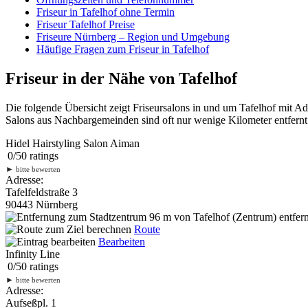
Friseur in Tafelhof ohne Termin
Friseur Tafelhof Preise
Friseure Nürnberg – Region und Umgebung
Häufige Fragen zum Friseur in Tafelhof
Friseur in der Nähe von Tafelhof
Die folgende Übersicht zeigt Friseursalons in und um Tafelhof mit A
Salons aus Nachbargemeinden sind oft nur wenige Kilometer entfernt.
Hidel Hairstyling Salon Aiman
0
/
5
0
ratings
►
bitte bewerten
Adresse:
Tafelfeldstraße 3
90443 Nürnberg
96 m
von Tafelhof (Zentrum) entfern
Route
Bearbeiten
Infinity Line
0
/
5
0
ratings
►
bitte bewerten
Adresse:
Aufseßpl. 1