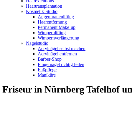
Haarextentions
Haartransplantation
Kosmetik-Studio
Augenbrauenlifting
Haarentfernung
Permanent Make-up
Wimpernlifting
Wimpernverlängerung
Nagelstudio
Acrylnägel selbst machen
Acrylnägel entfernen
Barber-Shop
Fingernägel richtig feilen
Fußpflege
Maniküre
Friseur in Nürnberg Tafelhof 