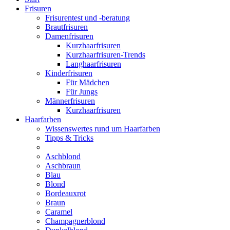
Frisuren
Frisurentest und -beratung
Brautfrisuren
Damenfrisuren
Kurzhaarfrisuren
Kurzhaarfrisuren-Trends
Langhaarfrisuren
Kinderfrisuren
Für Mädchen
Für Jungs
Männerfrisuren
Kurzhaarfrisuren
Haarfarben
Wissenswertes rund um Haarfarben
Tipps & Tricks
Aschblond
Aschbraun
Blau
Blond
Bordeauxrot
Braun
Caramel
Champagnerblond