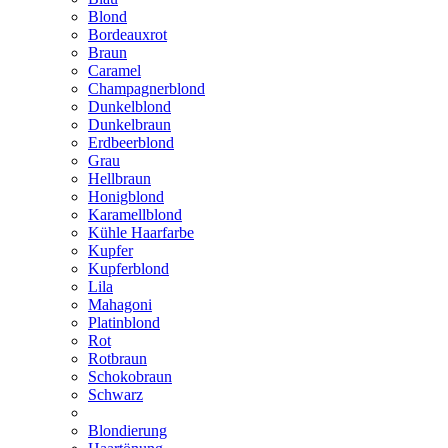
Blond
Bordeauxrot
Braun
Caramel
Champagnerblond
Dunkelblond
Dunkelbraun
Erdbeerblond
Grau
Hellbraun
Honigblond
Karamellblond
Kühle Haarfarbe
Kupfer
Kupferblond
Lila
Mahagoni
Platinblond
Rot
Rotbraun
Schokobraun
Schwarz
Blondierung