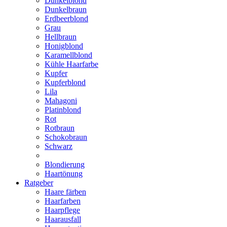
Dunkelblond
Dunkelbraun
Erdbeerblond
Grau
Hellbraun
Honigblond
Karamellblond
Kühle Haarfarbe
Kupfer
Kupferblond
Lila
Mahagoni
Platinblond
Rot
Rotbraun
Schokobraun
Schwarz
Blondierung
Haartönung
Ratgeber
Haare färben
Haarfarben
Haarpflege
Haarausfall