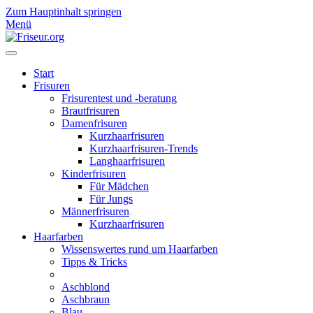
Zum Hauptinhalt springen
Menü
Start
Frisuren
Frisurentest und -beratung
Brautfrisuren
Damenfrisuren
Kurzhaarfrisuren
Kurzhaarfrisuren-Trends
Langhaarfrisuren
Kinderfrisuren
Für Mädchen
Für Jungs
Männerfrisuren
Kurzhaarfrisuren
Haarfarben
Wissenswertes rund um Haarfarben
Tipps & Tricks
Aschblond
Aschbraun
Blau