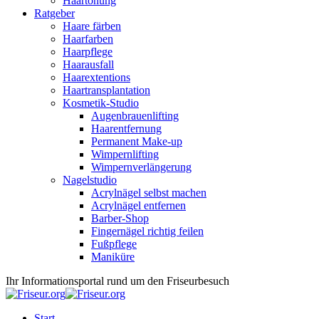
Haartönung
Ratgeber
Haare färben
Haarfarben
Haarpflege
Haarausfall
Haarextentions
Haartransplantation
Kosmetik-Studio
Augenbrauenlifting
Haarentfernung
Permanent Make-up
Wimpernlifting
Wimpernverlängerung
Nagelstudio
Acrylnägel selbst machen
Acrylnägel entfernen
Barber-Shop
Fingernägel richtig feilen
Fußpflege
Maniküre
Ihr Informationsportal rund um den Friseurbesuch
Start