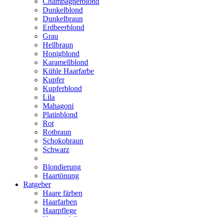
Champagnerblond
Dunkelblond
Dunkelbraun
Erdbeerblond
Grau
Hellbraun
Honigblond
Karamellblond
Kühle Haarfarbe
Kupfer
Kupferblond
Lila
Mahagoni
Platinblond
Rot
Rotbraun
Schokobraun
Schwarz
Blondierung
Haartönung
Ratgeber
Haare färben
Haarfarben
Haarpflege