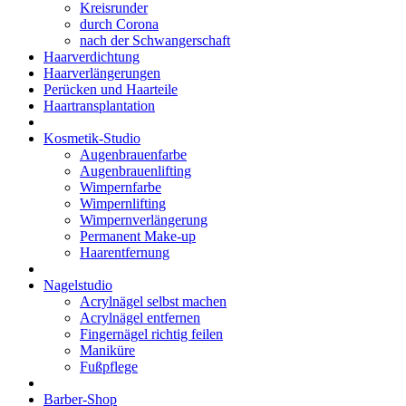
Kreisrunder
durch Corona
nach der Schwangerschaft
Haarverdichtung
Haarverlängerungen
Perücken und Haarteile
Haartransplantation
Kosmetik-Studio
Augenbrauenfarbe
Augenbrauenlifting
Wimpernfarbe
Wimpernlifting
Wimpernverlängerung
Permanent Make-up
Haarentfernung
Nagelstudio
Acrylnägel selbst machen
Acrylnägel entfernen
Fingernägel richtig feilen
Maniküre
Fußpflege
Barber-Shop