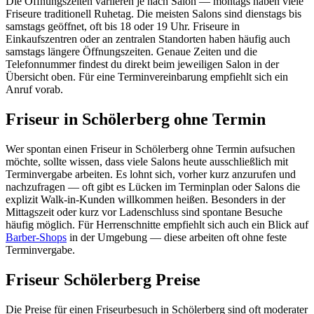
Die Öffnungszeiten variieren je nach Salon — montags haben viele
Friseure traditionell Ruhetag. Die meisten Salons sind dienstags bis
samstags geöffnet, oft bis 18 oder 19 Uhr. Friseure in
Einkaufszentren oder an zentralen Standorten haben häufig auch
samstags längere Öffnungszeiten. Genaue Zeiten und die
Telefonnummer findest du direkt beim jeweiligen Salon in der
Übersicht oben. Für eine Terminvereinbarung empfiehlt sich ein
Anruf vorab.
Friseur in Schölerberg ohne Termin
Wer spontan einen Friseur in Schölerberg ohne Termin aufsuchen
möchte, sollte wissen, dass viele Salons heute ausschließlich mit
Terminvergabe arbeiten. Es lohnt sich, vorher kurz anzurufen und
nachzufragen — oft gibt es Lücken im Terminplan oder Salons die
explizit Walk-in-Kunden willkommen heißen. Besonders in der
Mittagszeit oder kurz vor Ladenschluss sind spontane Besuche
häufig möglich. Für Herrenschnitte empfiehlt sich auch ein Blick auf
Barber-Shops
in der Umgebung — diese arbeiten oft ohne feste
Terminvergabe.
Friseur Schölerberg Preise
Die Preise für einen Friseurbesuch in Schölerberg sind oft moderater