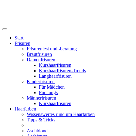
Start
Frisuren
Frisurentest und -beratung
Brautfrisuren
Damenfrisuren
Kurzhaarfrisuren
Kurzhaarfrisuren-Trends
Langhaarfrisuren
Kinderfrisuren
Für Mädchen
Für Jungs
Männerfrisuren
Kurzhaarfrisuren
Haarfarben
Wissenswertes rund um Haarfarben
Tipps & Tricks
Aschblond