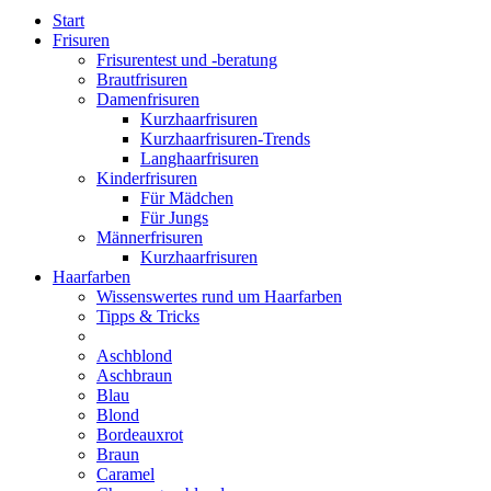
Start
Frisuren
Frisurentest und -beratung
Brautfrisuren
Damenfrisuren
Kurzhaarfrisuren
Kurzhaarfrisuren-Trends
Langhaarfrisuren
Kinderfrisuren
Für Mädchen
Für Jungs
Männerfrisuren
Kurzhaarfrisuren
Haarfarben
Wissenswertes rund um Haarfarben
Tipps & Tricks
Aschblond
Aschbraun
Blau
Blond
Bordeauxrot
Braun
Caramel