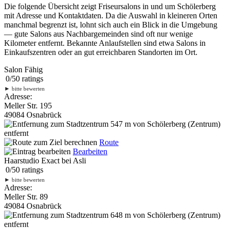
Die folgende Übersicht zeigt Friseursalons in und um Schölerberg
mit Adresse und Kontaktdaten. Da die Auswahl in kleineren Orten
manchmal begrenzt ist, lohnt sich auch ein Blick in die Umgebung
— gute Salons aus Nachbargemeinden sind oft nur wenige
Kilometer entfernt. Bekannte Anlaufstellen sind etwa Salons in
Einkaufszentren oder an gut erreichbaren Standorten im Ort.
Salon Fähig
0
/
5
0
ratings
►
bitte bewerten
Adresse:
Meller Str. 195
49084 Osnabrück
547 m
von Schölerberg (Zentrum)
entfernt
Route
Bearbeiten
Haarstudio Exact bei Asli
0
/
5
0
ratings
►
bitte bewerten
Adresse:
Meller Str. 89
49084 Osnabrück
648 m
von Schölerberg (Zentrum)
entfernt