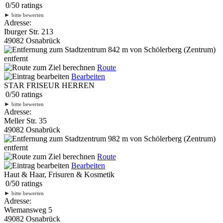
0
/
5
0
ratings
►
bitte bewerten
Adresse:
Iburger Str. 213
49082 Osnabrück
842 m
von Schölerberg (Zentrum)
entfernt
Route
Bearbeiten
STAR FRISEUR HERREN
0
/
5
0
ratings
►
bitte bewerten
Adresse:
Meller Str. 35
49082 Osnabrück
982 m
von Schölerberg (Zentrum)
entfernt
Route
Bearbeiten
Haut & Haar, Frisuren & Kosmetik
0
/
5
0
ratings
►
bitte bewerten
Adresse:
Wiemansweg 5
49082 Osnabrück