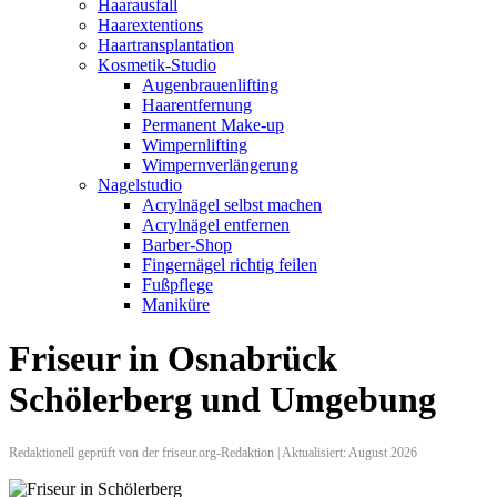
Haarausfall
Haarextentions
Haartransplantation
Kosmetik-Studio
Augenbrauenlifting
Haarentfernung
Permanent Make-up
Wimpernlifting
Wimpernverlängerung
Nagelstudio
Acrylnägel selbst machen
Acrylnägel entfernen
Barber-Shop
Fingernägel richtig feilen
Fußpflege
Maniküre
Friseur in Osnabrück
Schölerberg und Umgebung
Redaktionell geprüft von der friseur.org-Redaktion | Aktualisiert: August 2026