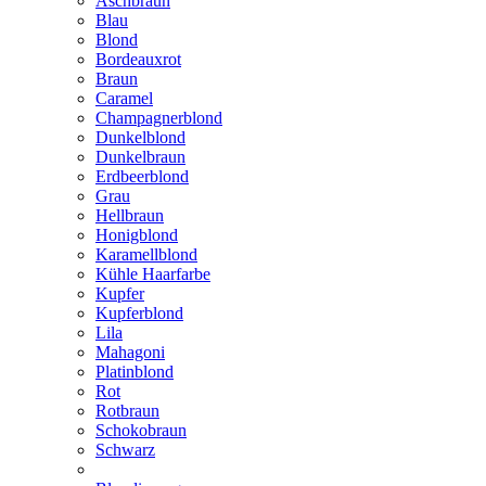
Aschbraun
Blau
Blond
Bordeauxrot
Braun
Caramel
Champagnerblond
Dunkelblond
Dunkelbraun
Erdbeerblond
Grau
Hellbraun
Honigblond
Karamellblond
Kühle Haarfarbe
Kupfer
Kupferblond
Lila
Mahagoni
Platinblond
Rot
Rotbraun
Schokobraun
Schwarz