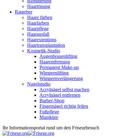
Blondierung
Haartönung
Ratgeber
Haare färben
Haarfarben
Haarpflege
Haarausfall
Haarextentions
Haartransplantation
Kosmetik-Studio
Augenbrauenlifting
Haarentfernung
Permanent Make-up
Wimpernlifting
Wimpernverlängerung
Nagelstudio
Acrylnägel selbst machen
Acrylnägel entfernen
Barber-Shop
Fingernägel richtig feilen
Fußpflege
Maniküre
Ihr Informationsportal rund um den Friseurbesuch