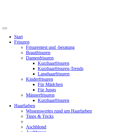
Start
Frisuren
Frisurentest und -beratung
Brautfrisuren
Damenfrisuren
Kurzhaarfrisuren
Kurzhaarfrisuren-Trends
Langhaarfrisuren
Kinderfrisuren
Für Mädchen
Für Jungs
Männerfrisuren
Kurzhaarfrisuren
Haarfarben
Wissenswertes rund um Haarfarben
Tipps & Tricks
Aschblond