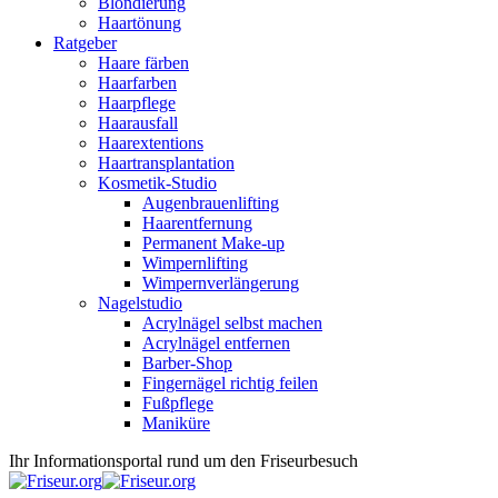
Blondierung
Haartönung
Ratgeber
Haare färben
Haarfarben
Haarpflege
Haarausfall
Haarextentions
Haartransplantation
Kosmetik-Studio
Augenbrauenlifting
Haarentfernung
Permanent Make-up
Wimpernlifting
Wimpernverlängerung
Nagelstudio
Acrylnägel selbst machen
Acrylnägel entfernen
Barber-Shop
Fingernägel richtig feilen
Fußpflege
Maniküre
Ihr Informationsportal rund um den Friseurbesuch