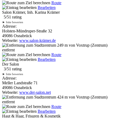
Route
Bearbeiten
Salon Krämer, Inh. Karina Krämer
5
/
5
1
rating
►
bitte bewerten
Adresse:
Holsten-Mündruper-Straße 32
49086 Osnabrück
Webseite:
www.salon-krämer.de
249 m
von Voxtrup (Zentrum)
entfernt
Route
Bearbeiten
Der Salon
3
/
5
1
rating
►
bitte bewerten
Adresse:
Meller Landstraße 71
49086 Osnabrück
Webseite:
www.der-salon.net
424 m
von Voxtrup (Zentrum)
entfernt
Route
Bearbeiten
Haut & Haar, Frisuren & Kosmetik