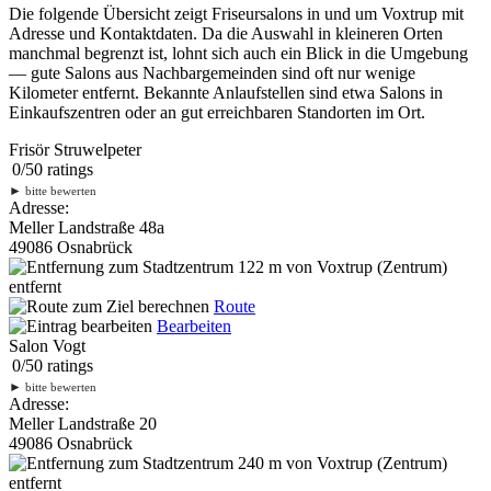
Die folgende Übersicht zeigt Friseursalons in und um Voxtrup mit
Adresse und Kontaktdaten. Da die Auswahl in kleineren Orten
manchmal begrenzt ist, lohnt sich auch ein Blick in die Umgebung
— gute Salons aus Nachbargemeinden sind oft nur wenige
Kilometer entfernt. Bekannte Anlaufstellen sind etwa Salons in
Einkaufszentren oder an gut erreichbaren Standorten im Ort.
Frisör Struwelpeter
0
/
5
0
ratings
►
bitte bewerten
Adresse:
Meller Landstraße 48a
49086 Osnabrück
122 m
von Voxtrup (Zentrum)
entfernt
Route
Bearbeiten
Salon Vogt
0
/
5
0
ratings
►
bitte bewerten
Adresse:
Meller Landstraße 20
49086 Osnabrück
240 m
von Voxtrup (Zentrum)
entfernt