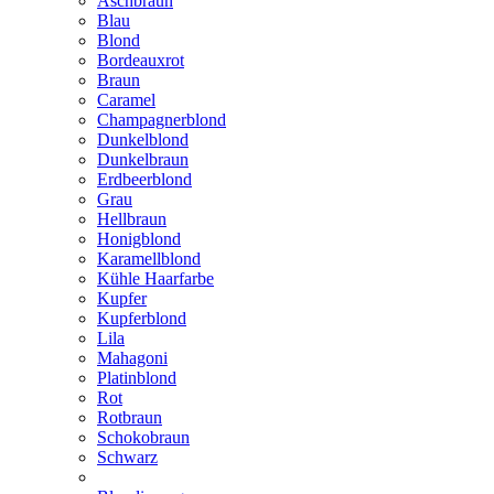
Aschbraun
Blau
Blond
Bordeauxrot
Braun
Caramel
Champagnerblond
Dunkelblond
Dunkelbraun
Erdbeerblond
Grau
Hellbraun
Honigblond
Karamellblond
Kühle Haarfarbe
Kupfer
Kupferblond
Lila
Mahagoni
Platinblond
Rot
Rotbraun
Schokobraun
Schwarz