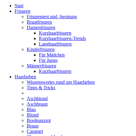
Start
Frisuren
Frisurentest und -beratung
Brautfrisuren
Damenfrisuren
Kurzhaarfrisuren
Kurzhaarfrisuren-Trends
Langhaarfrisuren
Kinderfrisuren
Für Mädchen
Für Jungs
Männerfrisuren
Kurzhaarfrisuren
Haarfarben
Wissenswertes rund um Haarfarben
Tipps & Tricks
Aschblond
Aschbraun
Blau
Blond
Bordeauxrot
Braun
Caramel