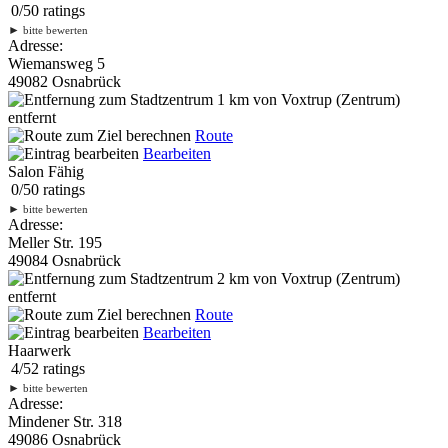
0
/
5
0
ratings
►
bitte bewerten
Adresse:
Wiemansweg 5
49082 Osnabrück
1 km
von Voxtrup (Zentrum)
entfernt
Route
Bearbeiten
Salon Fähig
0
/
5
0
ratings
►
bitte bewerten
Adresse:
Meller Str. 195
49084 Osnabrück
2 km
von Voxtrup (Zentrum)
entfernt
Route
Bearbeiten
Haarwerk
4
/
5
2
ratings
►
bitte bewerten
Adresse:
Mindener Str. 318
49086 Osnabrück