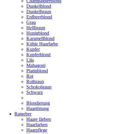
Champagnerblond
Dunkelblond
Dunkelbraun
Erdbeerblond
Grau
Hellbraun
Honigblond
Karamellblond
Kühle Haarfarbe
Kupfer
Kupferblond
Lila
Mahagoni
Platinblond
Rot
Rotbraun
Schokobraun
Schwarz
Blondierung
Haartönung
Ratgeber
Haare färben
Haarfarben
Haarpflege