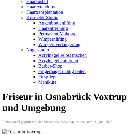
Haarausfall
Haarextentions
Haartransplantation
Kosmetik-Studio
Augenbrauenlifting
Haarentfernung
Permanent Make-up
Wimpernlifting
Wimpernverlängerung
Nagelstudio
Acrylnägel selbst machen
Acrylnägel entfernen
Barber-Shop
Fingernägel richtig feilen
Fußpflege
Maniküre
Friseur in Osnabrück Voxtrup
und Umgebung
Redaktionell geprüft von der friseur.org-Redaktion | Aktualisiert: August 2026