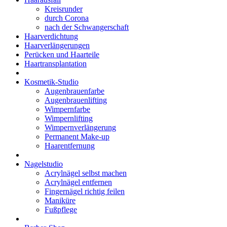
Kreisrunder
durch Corona
nach der Schwangerschaft
Haarverdichtung
Haarverlängerungen
Perücken und Haarteile
Haartransplantation
Kosmetik-Studio
Augenbrauenfarbe
Augenbrauenlifting
Wimpernfarbe
Wimpernlifting
Wimpernverlängerung
Permanent Make-up
Haarentfernung
Nagelstudio
Acrylnägel selbst machen
Acrylnägel entfernen
Fingernägel richtig feilen
Maniküre
Fußpflege