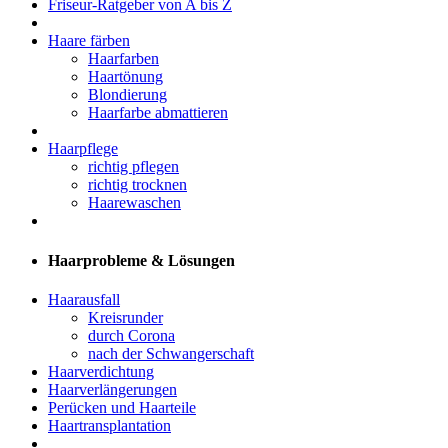
Friseur-Ratgeber von A bis Z
Haare färben
Haarfarben
Haartönung
Blondierung
Haarfarbe abmattieren
Haarpflege
richtig pflegen
richtig trocknen
Haarewaschen
Haarprobleme & Lösungen
Haarausfall
Kreisrunder
durch Corona
nach der Schwangerschaft
Haarverdichtung
Haarverlängerungen
Perücken und Haarteile
Haartransplantation