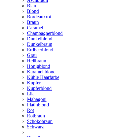
Aschbraun
Blau
Blond
Bordeauxrot
Braun
Caramel
Champagnerblond
Dunkelblond
Dunkelbraun
Erdbeerblond
Grau
Hellbraun
Honigblond
Karamellblond
Kühle Haarfarbe
Kupfer
Kupferblond
Lila
Mahagoni
Platinblond
Rot
Rotbraun
Schokobraun
Schwarz