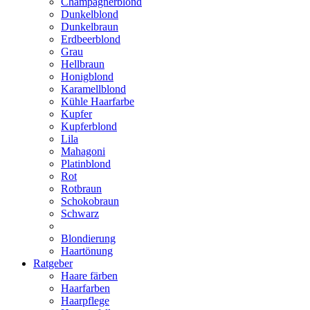
Champagnerblond
Dunkelblond
Dunkelbraun
Erdbeerblond
Grau
Hellbraun
Honigblond
Karamellblond
Kühle Haarfarbe
Kupfer
Kupferblond
Lila
Mahagoni
Platinblond
Rot
Rotbraun
Schokobraun
Schwarz
Blondierung
Haartönung
Ratgeber
Haare färben
Haarfarben
Haarpflege