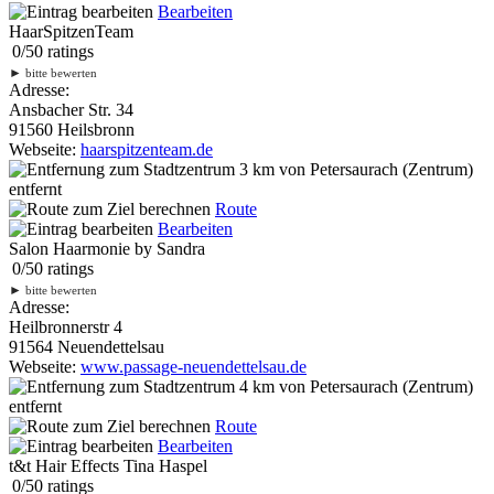
Bearbeiten
HaarSpitzenTeam
0
/
5
0
ratings
►
bitte bewerten
Adresse:
Ansbacher Str. 34
91560 Heilsbronn
Webseite:
haarspitzenteam.de
3 km
von Petersaurach (Zentrum)
entfernt
Route
Bearbeiten
Salon Haarmonie by Sandra
0
/
5
0
ratings
►
bitte bewerten
Adresse:
Heilbronnerstr 4
91564 Neuendettelsau
Webseite:
www.passage-neuendettelsau.de
4 km
von Petersaurach (Zentrum)
entfernt
Route
Bearbeiten
t&t Hair Effects Tina Haspel
0
/
5
0
ratings