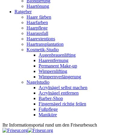
Blondierung
Haartönung
Ratgeber
Haare färben
Haarfarben
Haarpflege
Haarausfall
Haarextentions
Haartransplantation
Kosmetik-Studio
Augenbrauenlifting
Haarentfernung
Permanent Make-up
Wimpernlifting
Wimpernverlängerung
Nagelstudio
Acrylnägel selbst machen
Acrylnägel entfernen
Barber-Shop
Fingernägel richtig feilen
Fußpflege
Maniküre
Ihr Informationsportal rund um den Friseurbesuch