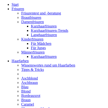
Start
Frisuren
Frisurentest und -beratung
Brautfrisuren
Damenfrisuren
Kurzhaarfrisuren
Kurzhaarfrisuren-Trends
Langhaarfrisuren
Kinderfrisuren
Für Mädchen
Für Jungs
Männerfrisuren
Kurzhaarfrisuren
Haarfarben
Wissenswertes rund um Haarfarben
Tipps & Tricks
Aschblond
Aschbraun
Blau
Blond
Bordeauxrot
Braun
Caramel