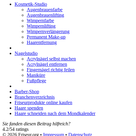
Kosmetik-Studio
Augenbrauenfarbe
Augenbrauenlifting
Wimpernfarbe
Wimpernlifting
Wimpernverlängerung
Permanent Make-up
Haarentfernung
Nagelstudio
Acrylnägel selbst machen
Acrylnägel entfernen
Fingernägel richtig feilen
Maniküre
Fußpflege
Barber-Shop
Branchenverzeichnis
Friseurprodukte online kaufen
Haare spenden
Haare schneiden nach dem Mondkalender
Sie fanden diesen Beitrag hilfreich?
4.2
/
5
4
ratings
© 2026 Friseur.org •
Impressum
•
Datenschutz