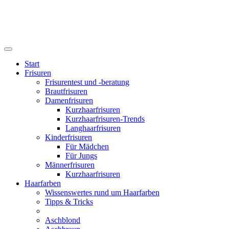
Start
Frisuren
Frisurentest und -beratung
Brautfrisuren
Damenfrisuren
Kurzhaarfrisuren
Kurzhaarfrisuren-Trends
Langhaarfrisuren
Kinderfrisuren
Für Mädchen
Für Jungs
Männerfrisuren
Kurzhaarfrisuren
Haarfarben
Wissenswertes rund um Haarfarben
Tipps & Tricks
Aschblond