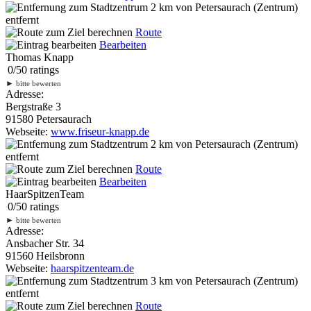
2 km
von Petersaurach (Zentrum)
entfernt
Route
Bearbeiten
Thomas Knapp
0
/
5
0
ratings
►
bitte bewerten
Adresse:
Bergstraße 3
91580 Petersaurach
Webseite:
www.friseur-knapp.de
2 km
von Petersaurach (Zentrum)
entfernt
Route
Bearbeiten
HaarSpitzenTeam
0
/
5
0
ratings
►
bitte bewerten
Adresse:
Ansbacher Str. 34
91560 Heilsbronn
Webseite:
haarspitzenteam.de
3 km
von Petersaurach (Zentrum)
entfernt
Route