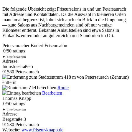
Die folgende Übersicht zeigt Friseursalons in und um Petersaurach
mit Adresse und Kontaktdaten. Da die Auswahl in kleineren Orten
manchmal begrenzt ist, lohnt sich auch ein Blick in die Umgebung
— gute Salons aus Nachbargemeinden sind oft nur wenige
Kilometer entfernt. Bekannte Anlaufstellen sind etwa Salons in
Einkaufszentren oder an gut erreichbaren Standorten im Ort.
Petersauracher Boderi Friseursalon
0
/
5
0
ratings
►
bitte bewerten
Adresse:
Industriestraße 5
91580 Petersaurach
418 m
von Petersaurach (Zentrum)
entfernt
Route
Bearbeiten
Thomas Knapp
0
/
5
0
ratings
►
bitte bewerten
Adresse:
Bergstraße 3
91580 Petersaurach
Webseite:
www.friseur-knapp.de