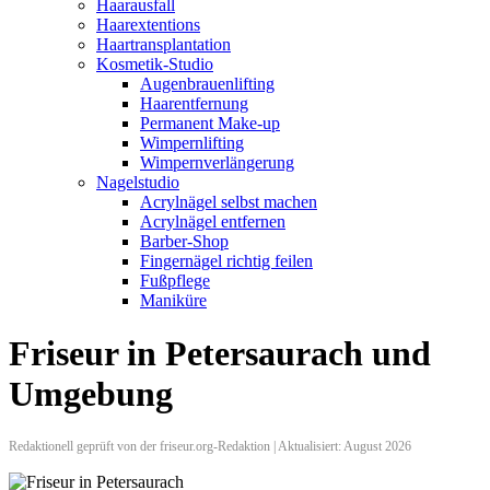
Haarausfall
Haarextentions
Haartransplantation
Kosmetik-Studio
Augenbrauenlifting
Haarentfernung
Permanent Make-up
Wimpernlifting
Wimpernverlängerung
Nagelstudio
Acrylnägel selbst machen
Acrylnägel entfernen
Barber-Shop
Fingernägel richtig feilen
Fußpflege
Maniküre
Friseur in Petersaurach und
Umgebung
Redaktionell geprüft von der friseur.org-Redaktion | Aktualisiert: August 2026