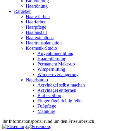
Blondierung
Haartönung
Ratgeber
Haare färben
Haarfarben
Haarpflege
Haarausfall
Haarextentions
Haartransplantation
Kosmetik-Studio
Augenbrauenlifting
Haarentfernung
Permanent Make-up
Wimpernlifting
Wimpernverlängerung
Nagelstudio
Acrylnägel selbst machen
Acrylnägel entfernen
Barber-Shop
Fingernägel richtig feilen
Fußpflege
Maniküre
Ihr Informationsportal rund um den Friseurbesuch