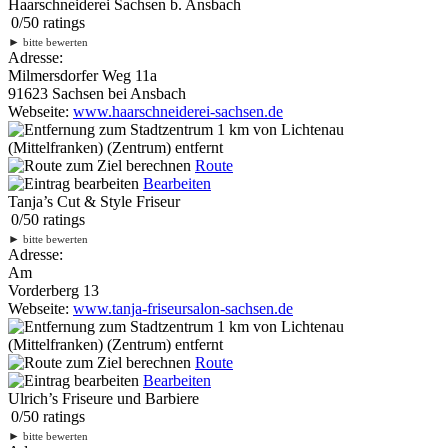
Haarschneiderei Sachsen b. Ansbach
0
/
5
0
ratings
►
bitte bewerten
Adresse:
Milmersdorfer Weg 11a
91623 Sachsen bei Ansbach
Webseite:
www.haarschneiderei-sachsen.de
1 km
von Lichtenau
(Mittelfranken) (Zentrum) entfernt
Route
Bearbeiten
Tanja’s Cut & Style Friseur
0
/
5
0
ratings
►
bitte bewerten
Adresse:
Am
Vorderberg 13
Webseite:
www.tanja-friseursalon-sachsen.de
1 km
von Lichtenau
(Mittelfranken) (Zentrum) entfernt
Route
Bearbeiten
Ulrich’s Friseure und Barbiere
0
/
5
0
ratings
►
bitte bewerten