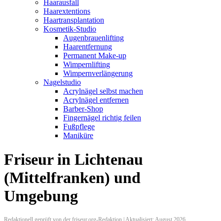
Haarausfall
Haarextentions
Haartransplantation
Kosmetik-Studio
Augenbrauenlifting
Haarentfernung
Permanent Make-up
Wimpernlifting
Wimpernverlängerung
Nagelstudio
Acrylnägel selbst machen
Acrylnägel entfernen
Barber-Shop
Fingernägel richtig feilen
Fußpflege
Maniküre
Friseur in Lichtenau
(Mittelfranken) und
Umgebung
Redaktionell geprüft von der friseur.org-Redaktion | Aktualisiert: August 2026