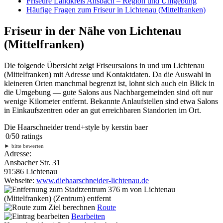
Friseure Landkreis Ansbach – Region und Umgebung
Häufige Fragen zum Friseur in Lichtenau (Mittelfranken)
Friseur in der Nähe von Lichtenau
(Mittelfranken)
Die folgende Übersicht zeigt Friseursalons in und um Lichtenau
(Mittelfranken) mit Adresse und Kontaktdaten. Da die Auswahl in
kleineren Orten manchmal begrenzt ist, lohnt sich auch ein Blick in
die Umgebung — gute Salons aus Nachbargemeinden sind oft nur
wenige Kilometer entfernt. Bekannte Anlaufstellen sind etwa Salons
in Einkaufszentren oder an gut erreichbaren Standorten im Ort.
Die Haarschneider trend+style by kerstin baer
0
/
5
0
ratings
►
bitte bewerten
Adresse:
Ansbacher Str. 31
91586 Lichtenau
Webseite:
www.diehaarschneider-lichtenau.de
376 m
von Lichtenau
(Mittelfranken) (Zentrum) entfernt
Route
Bearbeiten