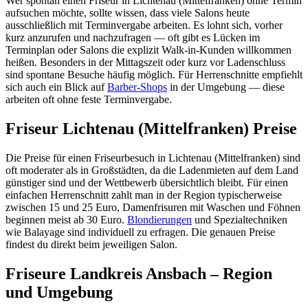
Wer spontan einen Friseur in Lichtenau (Mittelfranken) ohne Termin
aufsuchen möchte, sollte wissen, dass viele Salons heute
ausschließlich mit Terminvergabe arbeiten. Es lohnt sich, vorher
kurz anzurufen und nachzufragen — oft gibt es Lücken im
Terminplan oder Salons die explizit Walk-in-Kunden willkommen
heißen. Besonders in der Mittagszeit oder kurz vor Ladenschluss
sind spontane Besuche häufig möglich. Für Herrenschnitte empfiehlt
sich auch ein Blick auf
Barber-Shops
in der Umgebung — diese
arbeiten oft ohne feste Terminvergabe.
Friseur Lichtenau (Mittelfranken) Preise
Die Preise für einen Friseurbesuch in Lichtenau (Mittelfranken) sind
oft moderater als in Großstädten, da die Ladenmieten auf dem Land
günstiger sind und der Wettbewerb übersichtlich bleibt. Für einen
einfachen Herrenschnitt zahlt man in der Region typischerweise
zwischen 15 und 25 Euro, Damenfrisuren mit Waschen und Föhnen
beginnen meist ab 30 Euro.
Blondierungen
und Spezialtechniken
wie Balayage sind individuell zu erfragen. Die genauen Preise
findest du direkt beim jeweiligen Salon.
Friseure Landkreis Ansbach – Region
und Umgebung