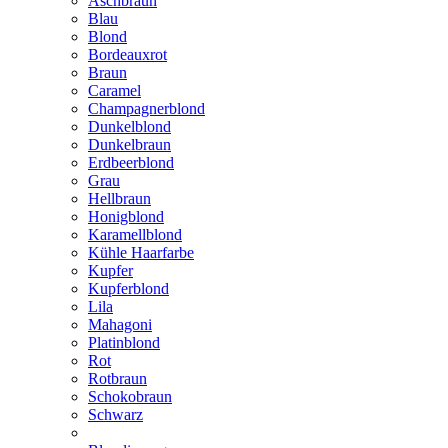
Aschbraun
Blau
Blond
Bordeauxrot
Braun
Caramel
Champagnerblond
Dunkelblond
Dunkelbraun
Erdbeerblond
Grau
Hellbraun
Honigblond
Karamellblond
Kühle Haarfarbe
Kupfer
Kupferblond
Lila
Mahagoni
Platinblond
Rot
Rotbraun
Schokobraun
Schwarz