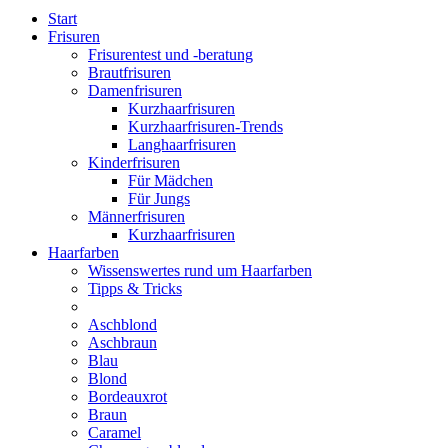
Start
Frisuren
Frisurentest und -beratung
Brautfrisuren
Damenfrisuren
Kurzhaarfrisuren
Kurzhaarfrisuren-Trends
Langhaarfrisuren
Kinderfrisuren
Für Mädchen
Für Jungs
Männerfrisuren
Kurzhaarfrisuren
Haarfarben
Wissenswertes rund um Haarfarben
Tipps & Tricks
Aschblond
Aschbraun
Blau
Blond
Bordeauxrot
Braun
Caramel