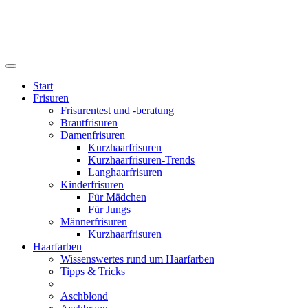
Start
Frisuren
Frisurentest und -beratung
Brautfrisuren
Damenfrisuren
Kurzhaarfrisuren
Kurzhaarfrisuren-Trends
Langhaarfrisuren
Kinderfrisuren
Für Mädchen
Für Jungs
Männerfrisuren
Kurzhaarfrisuren
Haarfarben
Wissenswertes rund um Haarfarben
Tipps & Tricks
Aschblond