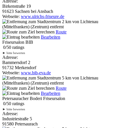
Adresse:
Birkenstraße 19
91623 Sachsen bei Ansbach
Webseite:
www.ulrichs-friseure.de
2 km
von Lichtenau
(Mittelfranken) (Zentrum) entfernt
Route
Bearbeiten
Friseursalon BIB
0
/
5
0
ratings
►
bitte bewerten
Adresse:
Bammersdorf 2
91732 Merkendorf
Webseite:
www.bib-eva.de
5 km
von Lichtenau
(Mittelfranken) (Zentrum) entfernt
Route
Bearbeiten
Petersauracher Boderi Friseursalon
0
/
5
0
ratings
►
bitte bewerten
Adresse:
Industriestraße 5
91580 Petersaurach