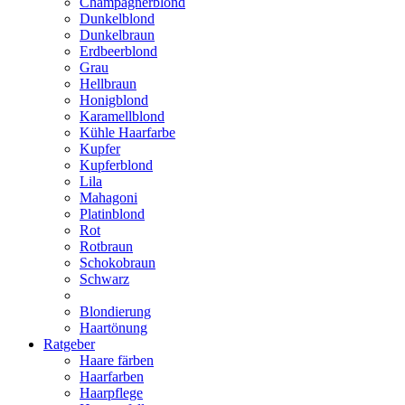
Champagnerblond
Dunkelblond
Dunkelbraun
Erdbeerblond
Grau
Hellbraun
Honigblond
Karamellblond
Kühle Haarfarbe
Kupfer
Kupferblond
Lila
Mahagoni
Platinblond
Rot
Rotbraun
Schokobraun
Schwarz
Blondierung
Haartönung
Ratgeber
Haare färben
Haarfarben
Haarpflege