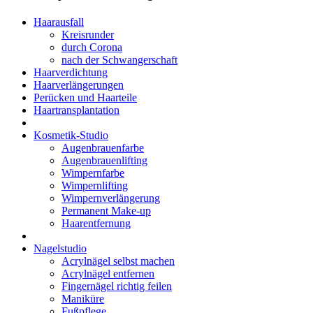
Haarausfall
Kreisrunder
durch Corona
nach der Schwangerschaft
Haarverdichtung
Haarverlängerungen
Perücken und Haarteile
Haartransplantation
Kosmetik-Studio
Augenbrauenfarbe
Augenbrauenlifting
Wimpernfarbe
Wimpernlifting
Wimpernverlängerung
Permanent Make-up
Haarentfernung
Nagelstudio
Acrylnägel selbst machen
Acrylnägel entfernen
Fingernägel richtig feilen
Maniküre
Fußpflege