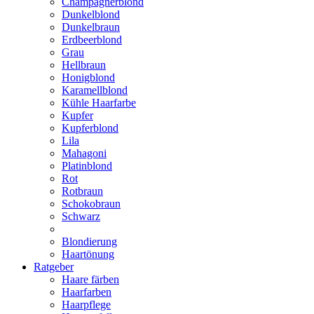
Champagnerblond
Dunkelblond
Dunkelbraun
Erdbeerblond
Grau
Hellbraun
Honigblond
Karamellblond
Kühle Haarfarbe
Kupfer
Kupferblond
Lila
Mahagoni
Platinblond
Rot
Rotbraun
Schokobraun
Schwarz
Blondierung
Haartönung
Ratgeber
Haare färben
Haarfarben
Haarpflege