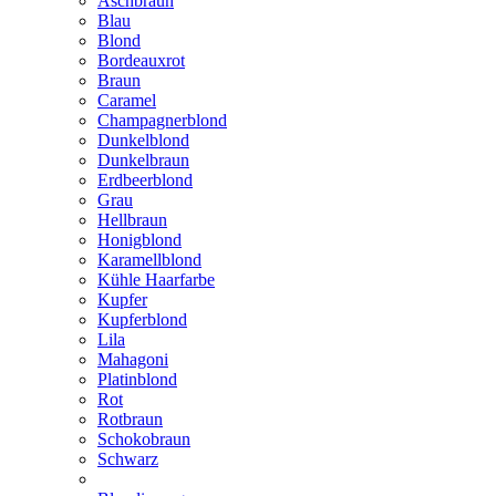
Aschbraun
Blau
Blond
Bordeauxrot
Braun
Caramel
Champagnerblond
Dunkelblond
Dunkelbraun
Erdbeerblond
Grau
Hellbraun
Honigblond
Karamellblond
Kühle Haarfarbe
Kupfer
Kupferblond
Lila
Mahagoni
Platinblond
Rot
Rotbraun
Schokobraun
Schwarz