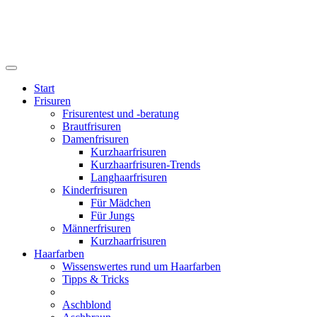
Start
Frisuren
Frisurentest und -beratung
Brautfrisuren
Damenfrisuren
Kurzhaarfrisuren
Kurzhaarfrisuren-Trends
Langhaarfrisuren
Kinderfrisuren
Für Mädchen
Für Jungs
Männerfrisuren
Kurzhaarfrisuren
Haarfarben
Wissenswertes rund um Haarfarben
Tipps & Tricks
Aschblond