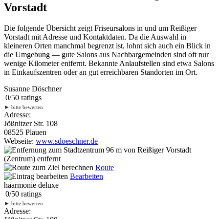
Vorstadt
Die folgende Übersicht zeigt Friseursalons in und um Reißiger
Vorstadt mit Adresse und Kontaktdaten. Da die Auswahl in
kleineren Orten manchmal begrenzt ist, lohnt sich auch ein Blick in
die Umgebung — gute Salons aus Nachbargemeinden sind oft nur
wenige Kilometer entfernt. Bekannte Anlaufstellen sind etwa Salons
in Einkaufszentren oder an gut erreichbaren Standorten im Ort.
Susanne Döschner
0
/
5
0
ratings
►
bitte bewerten
Adresse:
Jößnitzer Str. 108
08525 Plauen
Webseite:
www.sdoeschner.de
96 m
von Reißiger Vorstadt
(Zentrum) entfernt
Route
Bearbeiten
haarmonie deluxe
0
/
5
0
ratings
►
bitte bewerten
Adresse: