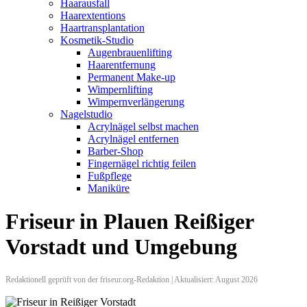
Haarausfall
Haarextentions
Haartransplantation
Kosmetik-Studio
Augenbrauenlifting
Haarentfernung
Permanent Make-up
Wimpernlifting
Wimpernverlängerung
Nagelstudio
Acrylnägel selbst machen
Acrylnägel entfernen
Barber-Shop
Fingernägel richtig feilen
Fußpflege
Maniküre
Friseur in Plauen Reißiger
Vorstadt und Umgebung
Redaktionell geprüft von der friseur.org-Redaktion | Aktualisiert: August 2026