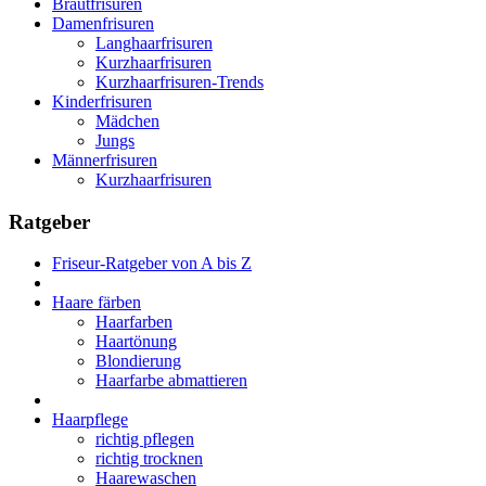
Brautfrisuren
Damenfrisuren
Langhaarfrisuren
Kurzhaarfrisuren
Kurzhaarfrisuren-Trends
Kinderfrisuren
Mädchen
Jungs
Männerfrisuren
Kurzhaarfrisuren
Ratgeber
Friseur-Ratgeber von A bis Z
Haare färben
Haarfarben
Haartönung
Blondierung
Haarfarbe abmattieren
Haarpflege
richtig pflegen
richtig trocknen
Haarewaschen