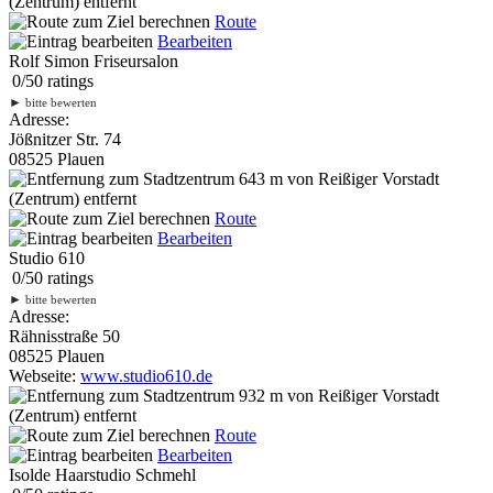
(Zentrum) entfernt
Route
Bearbeiten
Rolf Simon Friseursalon
0
/
5
0
ratings
►
bitte bewerten
Adresse:
Jößnitzer Str. 74
08525 Plauen
643 m
von Reißiger Vorstadt
(Zentrum) entfernt
Route
Bearbeiten
Studio 610
0
/
5
0
ratings
►
bitte bewerten
Adresse:
Rähnisstraße 50
08525 Plauen
Webseite:
www.studio610.de
932 m
von Reißiger Vorstadt
(Zentrum) entfernt
Route
Bearbeiten
Isolde Haarstudio Schmehl