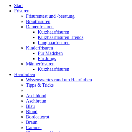
Start
Frisuren
Frisurentest und -beratung
Brautfrisuren
Damenfrisuren
Kurzhaarfrisuren
Kurzhaarfrisuren-Trends
Langhaarfrisuren
Kinderfrisuren
Für Mädchen
Für Jungs
Männerfrisuren
Kurzhaarfrisuren
Haarfarben
Wissenswertes rund um Haarfarben
Tipps & Tricks
Aschblond
Aschbraun
Blau
Blond
Bordeauxrot
Braun
Caramel