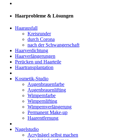
Haarprobleme & Lösungen
Haarausfall
Kreisrunder
durch Corona
nach der Schwangerschaft
Haarverdichtung
Haarverlängerungen
Perücken und Haarteile
Haartransplantation
Kosmetik-Studio
Augenbrauenfarbe
Augenbrauenlifting
Wimpernfarbe
Wimpernlifting
Wimpernverlängerung
Permanent Make-up
Haarentfernung
Nagelstudio
Acrylnägel selbst machen