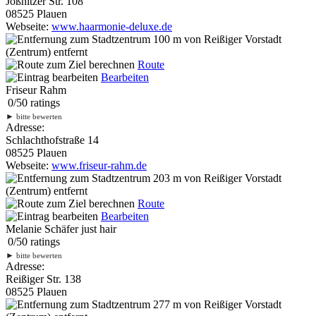
Jößnitzer Str. 108
08525 Plauen
Webseite:
www.haarmonie-deluxe.de
100 m
von Reißiger Vorstadt
(Zentrum) entfernt
Route
Bearbeiten
Friseur Rahm
0
/
5
0
ratings
►
bitte bewerten
Adresse:
Schlachthofstraße 14
08525 Plauen
Webseite:
www.friseur-rahm.de
203 m
von Reißiger Vorstadt
(Zentrum) entfernt
Route
Bearbeiten
Melanie Schäfer just hair
0
/
5
0
ratings
►
bitte bewerten
Adresse:
Reißiger Str. 138
08525 Plauen
277 m
von Reißiger Vorstadt