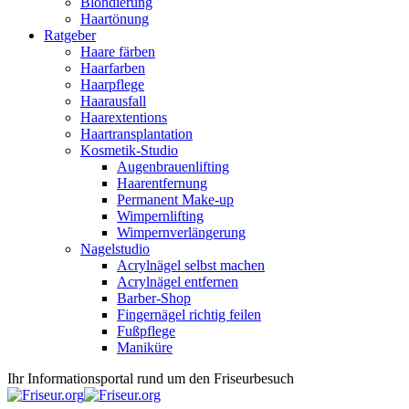
Blondierung
Haartönung
Ratgeber
Haare färben
Haarfarben
Haarpflege
Haarausfall
Haarextentions
Haartransplantation
Kosmetik-Studio
Augenbrauenlifting
Haarentfernung
Permanent Make-up
Wimpernlifting
Wimpernverlängerung
Nagelstudio
Acrylnägel selbst machen
Acrylnägel entfernen
Barber-Shop
Fingernägel richtig feilen
Fußpflege
Maniküre
Ihr Informationsportal rund um den Friseurbesuch