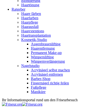
Blondierung
Haartönung
Ratgeber
Haare färben
Haarfarben
Haarpflege
Haarausfall
Haarextentions
Haartransplantation
Kosmetik-Studio
Augenbrauenlifting
Haarentfernung
Permanent Make-up
Wimpernlifting
Wimpernverlängerung
Nagelstudio
Acrylnägel selbst machen
Acrylnägel entfernen
Barber-Shop
Fingernägel richtig feilen
Fußpflege
Maniküre
Ihr Informationsportal rund um den Friseurbesuch