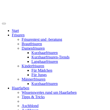
Start
Frisuren
Frisurentest und -beratung
Brautfrisuren
Damenfrisuren
Kurzhaarfrisuren
Kurzhaarfrisuren-Trends
Langhaarfrisuren
Kinderfrisuren
Für Mädchen
Für Jungs
Männerfrisuren
Kurzhaarfrisuren
Haarfarben
Wissenswertes rund um Haarfarben
Tipps & Tricks
Aschblond