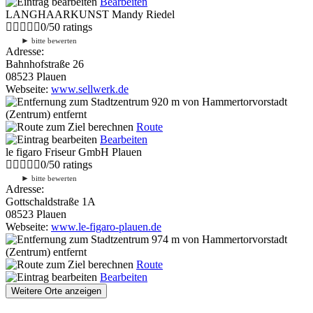
Bearbeiten
LANGHAARKUNST Mandy Riedel
0
/
5
0
ratings
►
bitte bewerten
Adresse:
Bahnhofstraße 26
08523 Plauen
Webseite:
www.sellwerk.de
920 m
von Hammertorvorstadt
(Zentrum) entfernt
Route
Bearbeiten
le figaro Friseur GmbH Plauen
0
/
5
0
ratings
►
bitte bewerten
Adresse:
Gottschaldstraße 1A
08523 Plauen
Webseite:
www.le-figaro-plauen.de
974 m
von Hammertorvorstadt
(Zentrum) entfernt
Route
Bearbeiten
Weitere Orte anzeigen