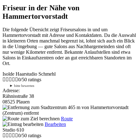
Friseur in der Nähe von
Hammertorvorstadt
Die folgende Übersicht zeigt Friseursalons in und um
Hammertorvorstadt mit Adresse und Kontaktdaten. Da die Auswahl
in kleineren Orten manchmal begrenzt ist, lohnt sich auch ein Blick
in die Umgebung — gute Salons aus Nachbargemeinden sind oft
nur wenige Kilometer entfernt. Bekannte Anlaufstellen sind etwa
Salons in Einkaufszentren oder an gut erreichbaren Standorten im
Ort.
Isolde Haarstudio Schmehl
0
/
5
0
ratings
►
bitte bewerten
Adresse:
Rähnisstraße 38
08525 Plauen
465 m
von Hammertorvorstadt
(Zentrum) entfernt
Route
Bearbeiten
Studio 610
0
/
5
0
ratings