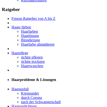
Kurzhaarfrisuren
Ratgeber
Friseur-Ratgeber von A bis Z
Haare färben
Haarfarben
Haartönung
Blondierung
Haarfarbe abmattieren
Haarpflege
richtig pflegen
richtig trocknen
Haarewaschen
Haarprobleme & Lösungen
Haarausfall
Kreisrunder
durch Corona
nach der Schwangerschaft
Haarverdichtung