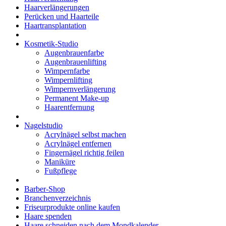
Haarverlängerungen
Perücken und Haarteile
Haartransplantation
Kosmetik-Studio
Augenbrauenfarbe
Augenbrauenlifting
Wimpernfarbe
Wimpernlifting
Wimpernverlängerung
Permanent Make-up
Haarentfernung
Nagelstudio
Acrylnägel selbst machen
Acrylnägel entfernen
Fingernägel richtig feilen
Maniküre
Fußpflege
Barber-Shop
Branchenverzeichnis
Friseurprodukte online kaufen
Haare spenden
Haare schneiden nach dem Mondkalender