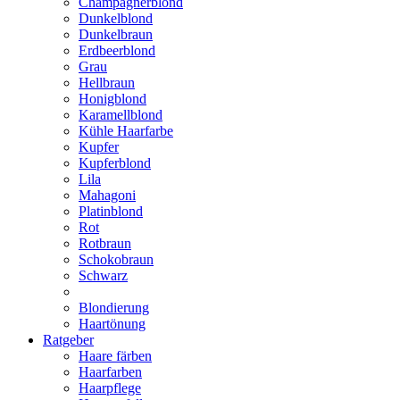
Champagnerblond
Dunkelblond
Dunkelbraun
Erdbeerblond
Grau
Hellbraun
Honigblond
Karamellblond
Kühle Haarfarbe
Kupfer
Kupferblond
Lila
Mahagoni
Platinblond
Rot
Rotbraun
Schokobraun
Schwarz
Blondierung
Haartönung
Ratgeber
Haare färben
Haarfarben
Haarpflege