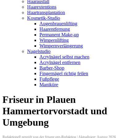
Haarausfall
Haarextentions
Haartransplantation
Kosmetik-Studio
Augenbrauenlifting
Haarentfernung
Permanent Make-up
Wimpernlifting
Wimpernverlängerung
Nagelstudio
Acrylnägel selbst machen
Acrylnägel entfernen
Barber-Shop
Fingernägel richtig feilen
Fußpflege
Maniküre
Friseur in Plauen
Hammertorvorstadt und
Umgebung
Redaktionell geprüft von der friseur.org-Redaktion | Aktualisiert: August 2026