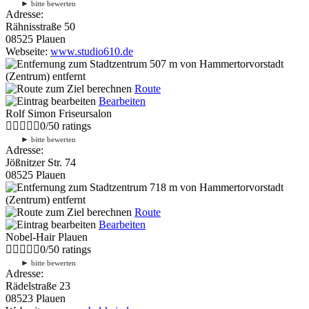
►
bitte bewerten
Adresse:
Rähnisstraße 50
08525 Plauen
Webseite:
www.studio610.de
507 m
von Hammertorvorstadt
(Zentrum) entfernt
Route
Bearbeiten
Rolf Simon Friseursalon
0
/
5
0
ratings
►
bitte bewerten
Adresse:
Jößnitzer Str. 74
08525 Plauen
718 m
von Hammertorvorstadt
(Zentrum) entfernt
Route
Bearbeiten
Nobel-Hair Plauen
0
/
5
0
ratings
►
bitte bewerten
Adresse:
Rädelstraße 23
08523 Plauen