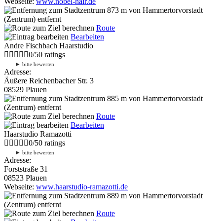
Webseite:
www.nobel-hair.de
873 m
von Hammertorvorstadt
(Zentrum) entfernt
Route
Bearbeiten
Andre Fischbach Haarstudio
0
/
5
0
ratings
►
bitte bewerten
Adresse:
Äußere Reichenbacher Str. 3
08529 Plauen
885 m
von Hammertorvorstadt
(Zentrum) entfernt
Route
Bearbeiten
Haarstudio Ramazotti
0
/
5
0
ratings
►
bitte bewerten
Adresse:
Forststraße 31
08523 Plauen
Webseite:
www.haarstudio-ramazotti.de
889 m
von Hammertorvorstadt
(Zentrum) entfernt
Route