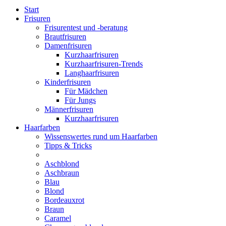
Start
Frisuren
Frisurentest und -beratung
Brautfrisuren
Damenfrisuren
Kurzhaarfrisuren
Kurzhaarfrisuren-Trends
Langhaarfrisuren
Kinderfrisuren
Für Mädchen
Für Jungs
Männerfrisuren
Kurzhaarfrisuren
Haarfarben
Wissenswertes rund um Haarfarben
Tipps & Tricks
Aschblond
Aschbraun
Blau
Blond
Bordeauxrot
Braun
Caramel