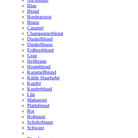
Aschbraun
Blau
Blond
Bordeauxrot
Braun
Caramel
Champagnerblond
Dunkelblond
Dunkelbraun
Erdbeerblond
Grau
Hellbraun
Honigblond
Karamellblond
Kühle Haarfarbe
Kupfer
Kupferblond
Lila
Mahagoni
Platinblond
Rot
Rotbraun
Schokobraun
Schwarz