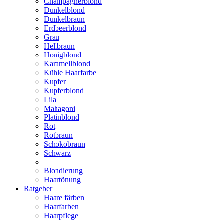
Champagnerblond
Dunkelblond
Dunkelbraun
Erdbeerblond
Grau
Hellbraun
Honigblond
Karamellblond
Kühle Haarfarbe
Kupfer
Kupferblond
Lila
Mahagoni
Platinblond
Rot
Rotbraun
Schokobraun
Schwarz
Blondierung
Haartönung
Ratgeber
Haare färben
Haarfarben
Haarpflege