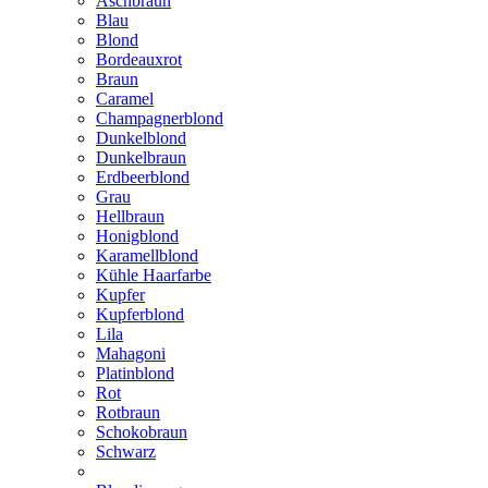
Aschbraun
Blau
Blond
Bordeauxrot
Braun
Caramel
Champagnerblond
Dunkelblond
Dunkelbraun
Erdbeerblond
Grau
Hellbraun
Honigblond
Karamellblond
Kühle Haarfarbe
Kupfer
Kupferblond
Lila
Mahagoni
Platinblond
Rot
Rotbraun
Schokobraun
Schwarz