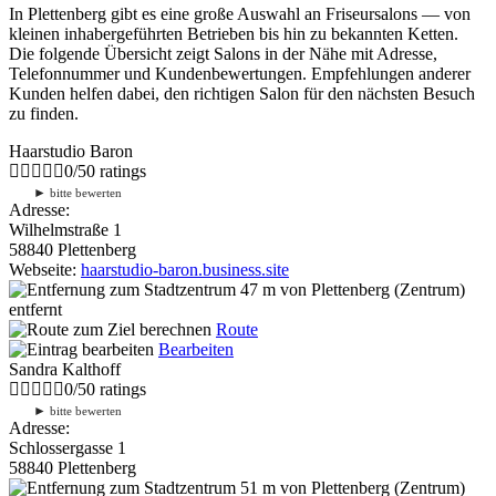
In Plettenberg gibt es eine große Auswahl an Friseursalons — von
kleinen inhabergeführten Betrieben bis hin zu bekannten Ketten.
Die folgende Übersicht zeigt Salons in der Nähe mit Adresse,
Telefonnummer und Kundenbewertungen. Empfehlungen anderer
Kunden helfen dabei, den richtigen Salon für den nächsten Besuch
zu finden.
Haarstudio Baron
0
/
5
0
ratings
►
bitte bewerten
Adresse:
Wilhelmstraße 1
58840 Plettenberg
Webseite:
haarstudio-baron.business.site
47 m
von Plettenberg (Zentrum)
entfernt
Route
Bearbeiten
Sandra Kalthoff
0
/
5
0
ratings
►
bitte bewerten
Adresse:
Schlossergasse 1
58840 Plettenberg
51 m
von Plettenberg (Zentrum)