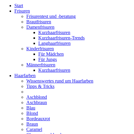
Start
Frisuren
Frisurentest und -beratung
Brautfrisuren
Damenfrisuren
Kurzhaarfrisuren
Kurzhaarfrisuren-Trends
Langhaarfrisuren
Kinderfrisuren
Für Mädchen
Für Jungs
Männerfrisuren
Kurzhaarfrisuren
Haarfarben
Wissenswertes rund um Haarfarben
Tipps & Tricks
Aschblond
Aschbraun
Blau
Blond
Bordeauxrot
Braun
Caramel