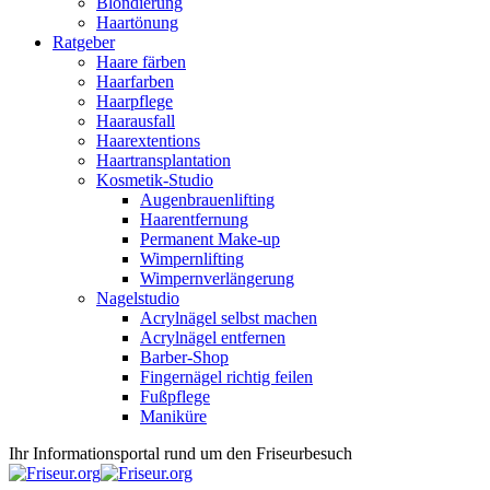
Blondierung
Haartönung
Ratgeber
Haare färben
Haarfarben
Haarpflege
Haarausfall
Haarextentions
Haartransplantation
Kosmetik-Studio
Augenbrauenlifting
Haarentfernung
Permanent Make-up
Wimpernlifting
Wimpernverlängerung
Nagelstudio
Acrylnägel selbst machen
Acrylnägel entfernen
Barber-Shop
Fingernägel richtig feilen
Fußpflege
Maniküre
Ihr Informationsportal rund um den Friseurbesuch