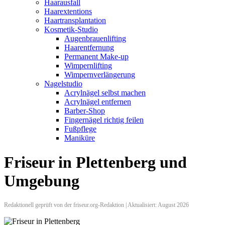
Haarausfall
Haarextentions
Haartransplantation
Kosmetik-Studio
Augenbrauenlifting
Haarentfernung
Permanent Make-up
Wimpernlifting
Wimpernverlängerung
Nagelstudio
Acrylnägel selbst machen
Acrylnägel entfernen
Barber-Shop
Fingernägel richtig feilen
Fußpflege
Maniküre
Friseur in Plettenberg und
Umgebung
Redaktionell geprüft von der friseur.org-Redaktion | Aktualisiert: August 2026