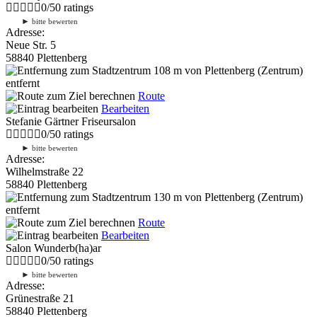
0
/
5
0
ratings
►
bitte bewerten
Adresse:
Neue Str. 5
58840 Plettenberg
108 m
von Plettenberg (Zentrum)
entfernt
Route
Bearbeiten
Stefanie Gärtner Friseursalon
0
/
5
0
ratings
►
bitte bewerten
Adresse:
Wilhelmstraße 22
58840 Plettenberg
130 m
von Plettenberg (Zentrum)
entfernt
Route
Bearbeiten
Salon Wunderb(ha)ar
0
/
5
0
ratings
►
bitte bewerten
Adresse:
Grünestraße 21
58840 Plettenberg