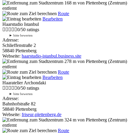
168 m
von Plettenberg (Zentrum)
entfernt
Route
Bearbeiten
Haarstudio Istanbul
0
/
5
0
ratings
►
bitte bewerten
Adresse:
Schlieffenstraße 2
58840 Plettenberg
Webseite:
haarstudio-istanbul.business.site
278 m
von Plettenberg (Zentrum)
entfernt
Route
Bearbeiten
Haaratelier Archondaki
0
/
5
0
ratings
►
bitte bewerten
Adresse:
Bahnhofstraße 82
58840 Plettenberg
Webseite:
friseur-plettenberg.de
324 m
von Plettenberg (Zentrum)
entfernt
Route