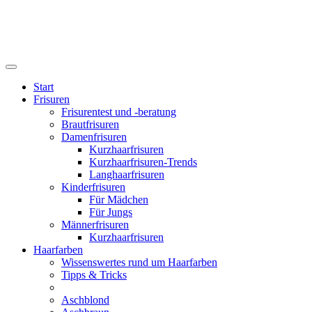
Start
Frisuren
Frisurentest und -beratung
Brautfrisuren
Damenfrisuren
Kurzhaarfrisuren
Kurzhaarfrisuren-Trends
Langhaarfrisuren
Kinderfrisuren
Für Mädchen
Für Jungs
Männerfrisuren
Kurzhaarfrisuren
Haarfarben
Wissenswertes rund um Haarfarben
Tipps & Tricks
Aschblond