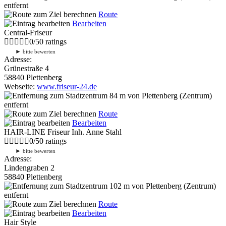
entfernt
Route
Bearbeiten
Central-Friseur
0
/
5
0
ratings
►
bitte bewerten
Adresse:
Grünestraße 4
58840 Plettenberg
Webseite:
www.friseur-24.de
84 m
von Plettenberg (Zentrum)
entfernt
Route
Bearbeiten
HAIR-LINE Friseur Inh. Anne Stahl
0
/
5
0
ratings
►
bitte bewerten
Adresse:
Lindengraben 2
58840 Plettenberg
102 m
von Plettenberg (Zentrum)
entfernt
Route
Bearbeiten
Hair Style