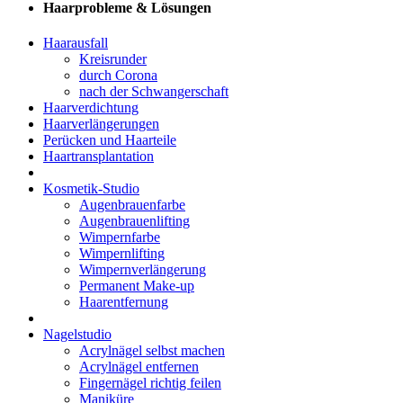
Haarprobleme & Lösungen
Haarausfall
Kreisrunder
durch Corona
nach der Schwangerschaft
Haarverdichtung
Haarverlängerungen
Perücken und Haarteile
Haartransplantation
Kosmetik-Studio
Augenbrauenfarbe
Augenbrauenlifting
Wimpernfarbe
Wimpernlifting
Wimpernverlängerung
Permanent Make-up
Haarentfernung
Nagelstudio
Acrylnägel selbst machen
Acrylnägel entfernen
Fingernägel richtig feilen
Maniküre