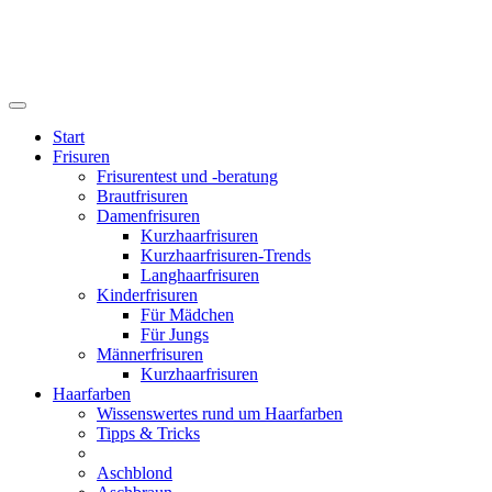
Start
Frisuren
Frisurentest und -beratung
Brautfrisuren
Damenfrisuren
Kurzhaarfrisuren
Kurzhaarfrisuren-Trends
Langhaarfrisuren
Kinderfrisuren
Für Mädchen
Für Jungs
Männerfrisuren
Kurzhaarfrisuren
Haarfarben
Wissenswertes rund um Haarfarben
Tipps & Tricks
Aschblond