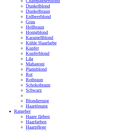
Champagnerblond
Dunkelblond
Dunkelbraun
Erdbeerblond
Grau
Hellbraun
Honigblond
Karamellblond
Kühle Haarfarbe
Kupfer
Kupferblond
Lila
Mahagoni
Platinblond
Rot
Rotbraun
Schokobraun
Schwarz
Blondierung
Haartönung
Ratgeber
Haare färben
Haarfarben
Haarpflege