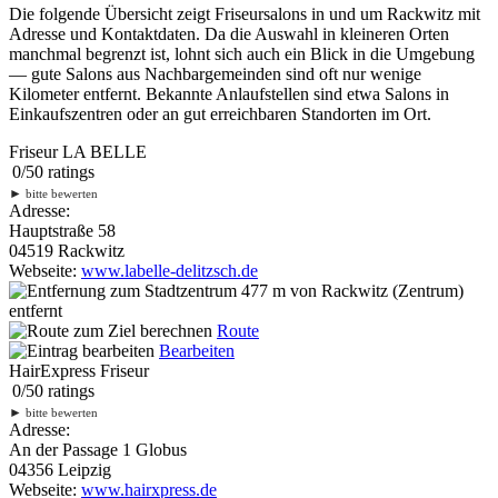
Die folgende Übersicht zeigt Friseursalons in und um Rackwitz mit
Adresse und Kontaktdaten. Da die Auswahl in kleineren Orten
manchmal begrenzt ist, lohnt sich auch ein Blick in die Umgebung
— gute Salons aus Nachbargemeinden sind oft nur wenige
Kilometer entfernt. Bekannte Anlaufstellen sind etwa Salons in
Einkaufszentren oder an gut erreichbaren Standorten im Ort.
Friseur LA BELLE
0
/
5
0
ratings
►
bitte bewerten
Adresse:
Hauptstraße 58
04519 Rackwitz
Webseite:
www.labelle-delitzsch.de
477 m
von Rackwitz (Zentrum)
entfernt
Route
Bearbeiten
HairExpress Friseur
0
/
5
0
ratings
►
bitte bewerten
Adresse:
An der Passage 1 Globus
04356 Leipzig
Webseite:
www.hairxpress.de