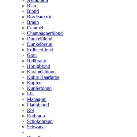
Aschbraun
Blau
Blond
Bordeauxrot
Braun
Caramel
Champagnerblond
Dunkelblond
Dunkelbraun
Erdbeerblond
Grau
Hellbraun
Honigblond
Karamellblond
Kühle Haarfarbe
Kupfer
Kupferblond
Lila
Mahagoni
Platinblond
Rot
Rotbraun
Schokobraun
Schwarz