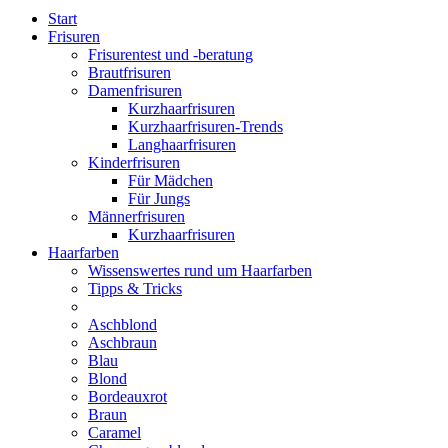
Start
Frisuren
Frisurentest und -beratung
Brautfrisuren
Damenfrisuren
Kurzhaarfrisuren
Kurzhaarfrisuren-Trends
Langhaarfrisuren
Kinderfrisuren
Für Mädchen
Für Jungs
Männerfrisuren
Kurzhaarfrisuren
Haarfarben
Wissenswertes rund um Haarfarben
Tipps & Tricks
Aschblond
Aschbraun
Blau
Blond
Bordeauxrot
Braun
Caramel