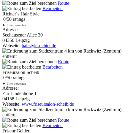
Route
Bearbeiten
Richter´s Hair Style
0
/
5
0
ratings
►
bitte bewerten
Adresse:
Seehausener Allee 30
04356 Leipzig
Webseite:
hairstyle-richter.de
4 km
von Rackwitz (Zentrum)
entfernt
Route
Bearbeiten
Friseursalon Scheib
0
/
5
0
ratings
►
bitte bewerten
Adresse:
Zur Lindenhöhe 1
04158 Leipzig
Webseite:
www.friseursalon-scheib.de
5 km
von Rackwitz (Zentrum)
entfernt
Route
Bearbeiten
Friseur Gehlert