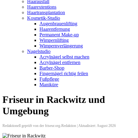
Haarausfall
Haarextentions
Haartransplantation
Kosmetik-Studio
Augenbrauenlifting
Haarentfernung
Permanent Make-up
Wimpernlifting
Wimpernverlängerung
Nagelstudio
Acrylnägel selbst machen
Acrylnägel entfernen
Barber-Shop
Fingernägel richtig feilen
Fußpflege
Maniküre
Friseur in Rackwitz und
Umgebung
Redaktionell geprüft von der friseur.org-Redaktion | Aktualisiert: August 2026