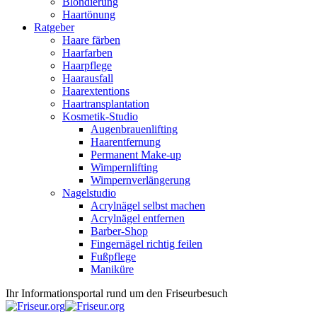
Blondierung
Haartönung
Ratgeber
Haare färben
Haarfarben
Haarpflege
Haarausfall
Haarextentions
Haartransplantation
Kosmetik-Studio
Augenbrauenlifting
Haarentfernung
Permanent Make-up
Wimpernlifting
Wimpernverlängerung
Nagelstudio
Acrylnägel selbst machen
Acrylnägel entfernen
Barber-Shop
Fingernägel richtig feilen
Fußpflege
Maniküre
Ihr Informationsportal rund um den Friseurbesuch