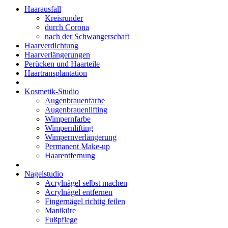
Haarausfall
Kreisrunder
durch Corona
nach der Schwangerschaft
Haarverdichtung
Haarverlängerungen
Perücken und Haarteile
Haartransplantation
Kosmetik-Studio
Augenbrauenfarbe
Augenbrauenlifting
Wimpernfarbe
Wimpernlifting
Wimpernverlängerung
Permanent Make-up
Haarentfernung
Nagelstudio
Acrylnägel selbst machen
Acrylnägel entfernen
Fingernägel richtig feilen
Maniküre
Fußpflege