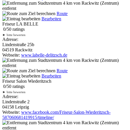
4 km
von Rackwitz (Zentrum)
entfernt
Route
Bearbeiten
Friseur LA BELLE
0
/
5
0
ratings
►
bitte bewerten
Adresse:
Lindenstraße 25b
04519 Rackwitz
Webseite:
www.labelle-delitzsch.de
4 km
von Rackwitz (Zentrum)
entfernt
Route
Bearbeiten
Friseur Salon Wiederitzsch
0
/
5
0
ratings
►
bitte bewerten
Adresse:
Lindenstraße 2
04158 Leipzig
Webseite:
www.facebook.com/Friseur-Salon-Wiederitzsch-
587060681419915/timeline/
4 km
von Rackwitz (Zentrum)
entfernt