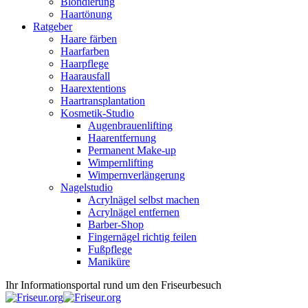
Blondierung
Haartönung
Ratgeber
Haare färben
Haarfarben
Haarpflege
Haarausfall
Haarextentions
Haartransplantation
Kosmetik-Studio
Augenbrauenlifting
Haarentfernung
Permanent Make-up
Wimpernlifting
Wimpernverlängerung
Nagelstudio
Acrylnägel selbst machen
Acrylnägel entfernen
Barber-Shop
Fingernägel richtig feilen
Fußpflege
Maniküre
Ihr Informationsportal rund um den Friseurbesuch