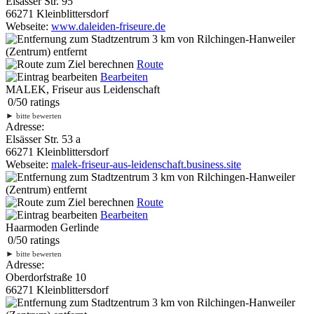
Elsässer Str. 95
66271 Kleinblittersdorf
Webseite:
www.daleiden-friseure.de
3 km
von Rilchingen-Hanweiler
(Zentrum) entfernt
Route
Bearbeiten
MALEK, Friseur aus Leidenschaft
0
/
5
0
ratings
►
bitte bewerten
Adresse:
Elsässer Str. 53 a
66271 Kleinblittersdorf
Webseite:
malek-friseur-aus-leidenschaft.business.site
3 km
von Rilchingen-Hanweiler
(Zentrum) entfernt
Route
Bearbeiten
Haarmoden Gerlinde
0
/
5
0
ratings
►
bitte bewerten
Adresse:
Oberdorfstraße 10
66271 Kleinblittersdorf
3 km
von Rilchingen-Hanweiler