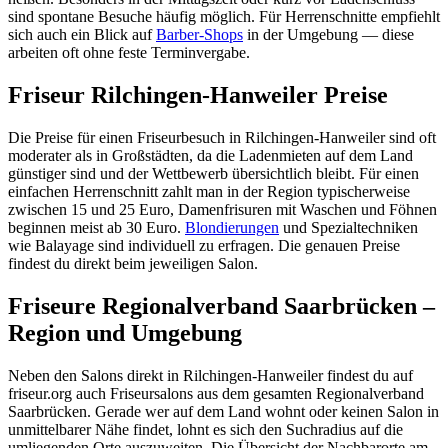
sind spontane Besuche häufig möglich. Für Herrenschnitte empfiehlt
sich auch ein Blick auf
Barber-Shops
in der Umgebung — diese
arbeiten oft ohne feste Terminvergabe.
Friseur Rilchingen-Hanweiler Preise
Die Preise für einen Friseurbesuch in Rilchingen-Hanweiler sind oft
moderater als in Großstädten, da die Ladenmieten auf dem Land
günstiger sind und der Wettbewerb übersichtlich bleibt. Für einen
einfachen Herrenschnitt zahlt man in der Region typischerweise
zwischen 15 und 25 Euro, Damenfrisuren mit Waschen und Föhnen
beginnen meist ab 30 Euro.
Blondierungen
und Spezialtechniken
wie Balayage sind individuell zu erfragen. Die genauen Preise
findest du direkt beim jeweiligen Salon.
Friseure Regionalverband Saarbrücken –
Region und Umgebung
Neben den Salons direkt in Rilchingen-Hanweiler findest du auf
friseur.org auch Friseursalons aus dem gesamten Regionalverband
Saarbrücken. Gerade wer auf dem Land wohnt oder keinen Salon in
unmittelbarer Nähe findet, lohnt es sich den Suchradius auf die
umliegenden Orte auszuweiten. Die Übersicht der Nachbarorte am