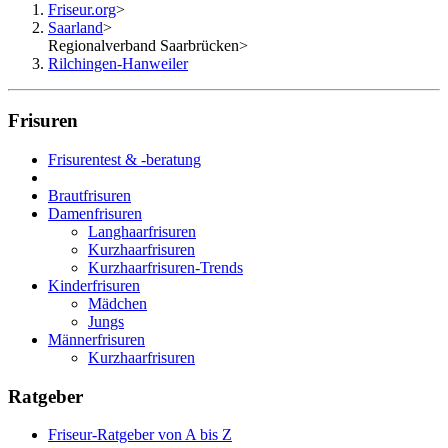
Friseur.org
>
Saarland
>
Regionalverband Saarbrücken
>
Rilchingen-Hanweiler
Frisuren
Frisurentest & -beratung
Brautfrisuren
Damenfrisuren
Langhaarfrisuren
Kurzhaarfrisuren
Kurzhaarfrisuren-Trends
Kinderfrisuren
Mädchen
Jungs
Männerfrisuren
Kurzhaarfrisuren
Ratgeber
Friseur-Ratgeber von A bis Z