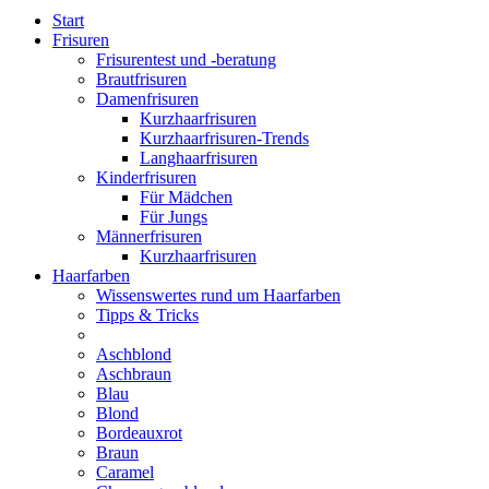
Start
Frisuren
Frisurentest und -beratung
Brautfrisuren
Damenfrisuren
Kurzhaarfrisuren
Kurzhaarfrisuren-Trends
Langhaarfrisuren
Kinderfrisuren
Für Mädchen
Für Jungs
Männerfrisuren
Kurzhaarfrisuren
Haarfarben
Wissenswertes rund um Haarfarben
Tipps & Tricks
Aschblond
Aschbraun
Blau
Blond
Bordeauxrot
Braun
Caramel