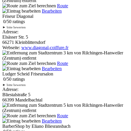
(Zentrum) entfernt
Route
Bearbeiten
Friseur Diagonal
0
/
5
0
ratings
►
bitte bewerten
Adresse:
Elsässer Str. 5
66271 Kleinblittersdorf
Webseite:
www.diagonal-coiffure.fr
3 km
von Rilchingen-Hanweiler
(Zentrum) entfernt
Route
Bearbeiten
Ludger Scheid Friseursalon
0
/
5
0
ratings
►
bitte bewerten
Adresse:
Bliestalstraße 5
66399 Mandelbachtal
5 km
von Rilchingen-Hanweiler
(Zentrum) entfernt
Route
Bearbeiten
BarberShop by Eliano Bliesransbach