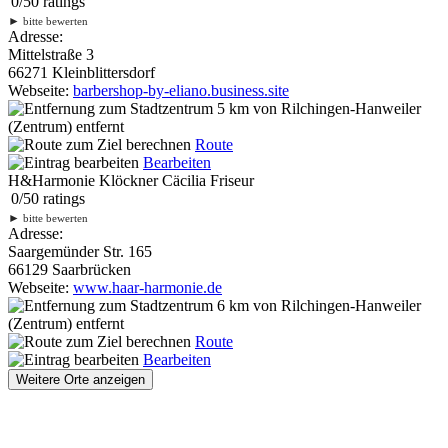
0
/
5
0
ratings
►
bitte bewerten
Adresse:
Mittelstraße 3
66271 Kleinblittersdorf
Webseite:
barbershop-by-eliano.business.site
5 km
von Rilchingen-Hanweiler
(Zentrum) entfernt
Route
Bearbeiten
H&Harmonie Klöckner Cäcilia Friseur
0
/
5
0
ratings
►
bitte bewerten
Adresse:
Saargemünder Str. 165
66129 Saarbrücken
Webseite:
www.haar-harmonie.de
6 km
von Rilchingen-Hanweiler
(Zentrum) entfernt
Route
Bearbeiten
Weitere Orte anzeigen