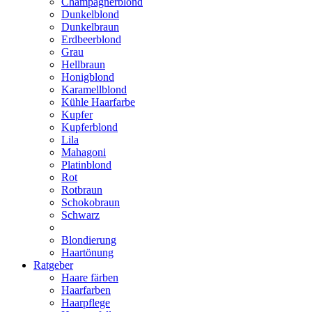
Champagnerblond
Dunkelblond
Dunkelbraun
Erdbeerblond
Grau
Hellbraun
Honigblond
Karamellblond
Kühle Haarfarbe
Kupfer
Kupferblond
Lila
Mahagoni
Platinblond
Rot
Rotbraun
Schokobraun
Schwarz
Blondierung
Haartönung
Ratgeber
Haare färben
Haarfarben
Haarpflege