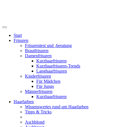
Start
Frisuren
Frisurentest und -beratung
Brautfrisuren
Damenfrisuren
Kurzhaarfrisuren
Kurzhaarfrisuren-Trends
Langhaarfrisuren
Kinderfrisuren
Für Mädchen
Für Jungs
Männerfrisuren
Kurzhaarfrisuren
Haarfarben
Wissenswertes rund um Haarfarben
Tipps & Tricks
Aschblond