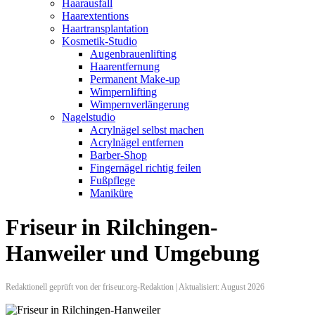
Haarausfall
Haarextentions
Haartransplantation
Kosmetik-Studio
Augenbrauenlifting
Haarentfernung
Permanent Make-up
Wimpernlifting
Wimpernverlängerung
Nagelstudio
Acrylnägel selbst machen
Acrylnägel entfernen
Barber-Shop
Fingernägel richtig feilen
Fußpflege
Maniküre
Friseur in Rilchingen-
Hanweiler und Umgebung
Redaktionell geprüft von der friseur.org-Redaktion | Aktualisiert: August 2026