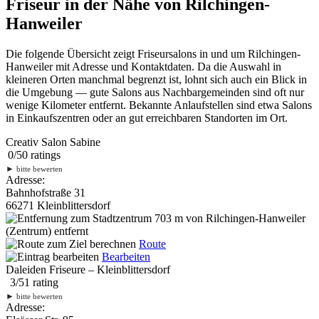
Friseur in der Nähe von Rilchingen-
Hanweiler
Die folgende Übersicht zeigt Friseursalons in und um Rilchingen-
Hanweiler mit Adresse und Kontaktdaten. Da die Auswahl in
kleineren Orten manchmal begrenzt ist, lohnt sich auch ein Blick in
die Umgebung — gute Salons aus Nachbargemeinden sind oft nur
wenige Kilometer entfernt. Bekannte Anlaufstellen sind etwa Salons
in Einkaufszentren oder an gut erreichbaren Standorten im Ort.
Creativ Salon Sabine
0
/
5
0
ratings
►
bitte bewerten
Adresse:
Bahnhofstraße 31
66271 Kleinblittersdorf
703 m
von Rilchingen-Hanweiler
(Zentrum) entfernt
Route
Bearbeiten
Daleiden Friseure – Kleinblittersdorf
3
/
5
1
rating
►
bitte bewerten
Adresse: