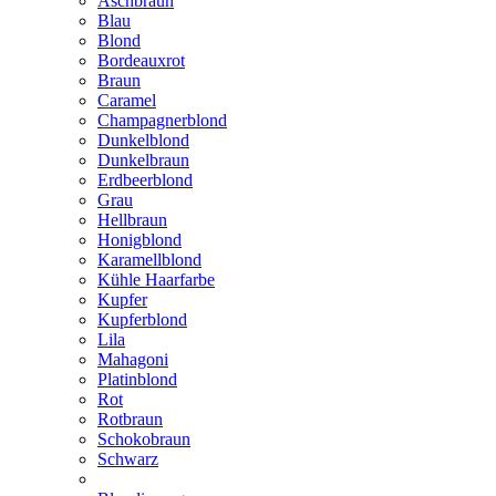
Aschbraun
Blau
Blond
Bordeauxrot
Braun
Caramel
Champagnerblond
Dunkelblond
Dunkelbraun
Erdbeerblond
Grau
Hellbraun
Honigblond
Karamellblond
Kühle Haarfarbe
Kupfer
Kupferblond
Lila
Mahagoni
Platinblond
Rot
Rotbraun
Schokobraun
Schwarz