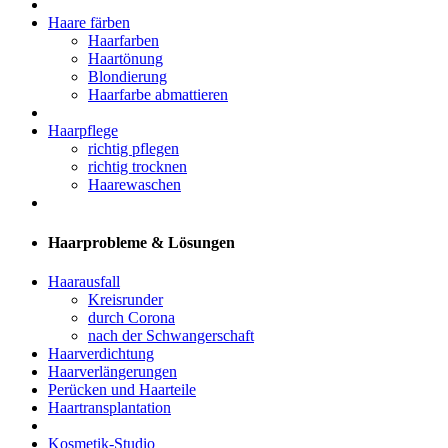
Haare färben
Haarfarben
Haartönung
Blondierung
Haarfarbe abmattieren
Haarpflege
richtig pflegen
richtig trocknen
Haarewaschen
Haarprobleme & Lösungen
Haarausfall
Kreisrunder
durch Corona
nach der Schwangerschaft
Haarverdichtung
Haarverlängerungen
Perücken und Haarteile
Haartransplantation
Kosmetik-Studio