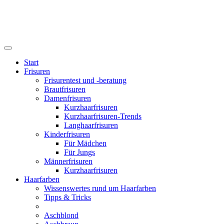
Start
Frisuren
Frisurentest und -beratung
Brautfrisuren
Damenfrisuren
Kurzhaarfrisuren
Kurzhaarfrisuren-Trends
Langhaarfrisuren
Kinderfrisuren
Für Mädchen
Für Jungs
Männerfrisuren
Kurzhaarfrisuren
Haarfarben
Wissenswertes rund um Haarfarben
Tipps & Tricks
Aschblond