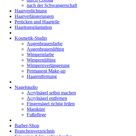
nach der Schwangerschaft
Haarverdichtung
Haarverlängerungen
Perücken und Haarteile
Haartransplantation
Kosmetik-Studio
Augenbrauenfarbe
Augenbrauenlifting
Wimpernfarbe
Wimpernlifting
Wimpernverlängerung
Permanent Make-up
Haarentfernung
Nagelstudio
Acrylnägel selbst machen
Acrylnägel entfernen
Fingernägel richtig feilen
Maniküre
Fußpflege
Barber-Shop
Branchenverzeichnis