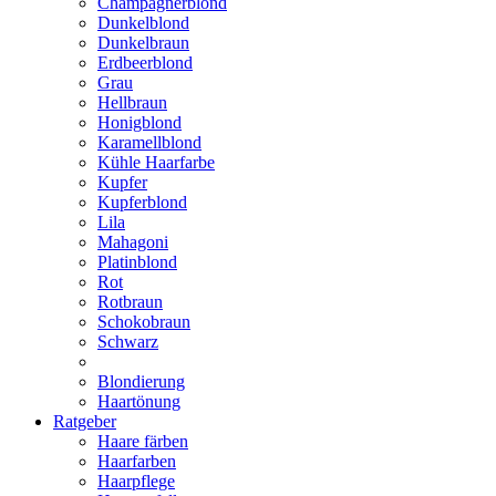
Champagnerblond
Dunkelblond
Dunkelbraun
Erdbeerblond
Grau
Hellbraun
Honigblond
Karamellblond
Kühle Haarfarbe
Kupfer
Kupferblond
Lila
Mahagoni
Platinblond
Rot
Rotbraun
Schokobraun
Schwarz
Blondierung
Haartönung
Ratgeber
Haare färben
Haarfarben
Haarpflege