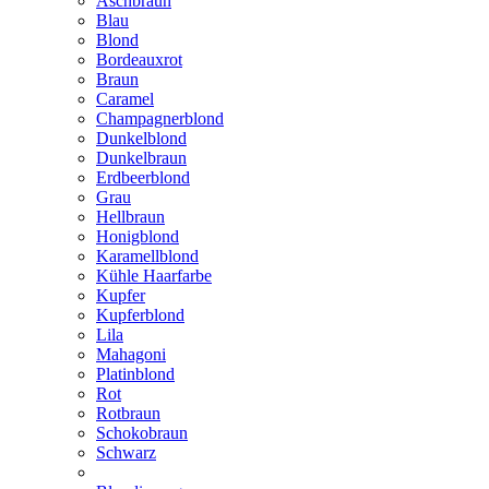
Aschbraun
Blau
Blond
Bordeauxrot
Braun
Caramel
Champagnerblond
Dunkelblond
Dunkelbraun
Erdbeerblond
Grau
Hellbraun
Honigblond
Karamellblond
Kühle Haarfarbe
Kupfer
Kupferblond
Lila
Mahagoni
Platinblond
Rot
Rotbraun
Schokobraun
Schwarz