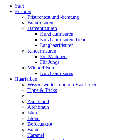
Start
Frisuren
Frisurentest und -beratung
Brautfrisuren
Damenfrisuren
Kurzhaarfrisuren
Kurzhaarfrisuren-Trends
Langhaarfrisuren
Kinderfrisuren
Für Mädchen
Für Jungs
Männerfrisuren
Kurzhaarfrisuren
Haarfarben
Wissenswertes rund um Haarfarben
Tipps & Tricks
Aschblond
Aschbraun
Blau
Blond
Bordeauxrot
Braun
Caramel