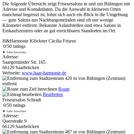
Die folgende Übersicht zeigt Friseursalons in und um Bübingen mit
Adresse und Kontaktdaten. Da die Auswahl in kleineren Orten
manchmal begrenzt ist, lohnt sich auch ein Blick in die Umgebung
— gute Salons aus Nachbargemeinden sind oft nur wenige
Kilometer entfernt. Bekannte Anlaufstellen sind etwa Salons in
Einkaufszentren oder an gut erreichbaren Standorten im Ort.
H&Harmonie Klöckner Cäcilia Friseur
0
/
5
0
ratings
►
bitte bewerten
Adresse:
Saargemünder Str. 165
66129 Saarbrücken
Webseite:
www.haar-harmonie.de
420 m
von Bübingen (Zentrum)
entfernt
Route
Bearbeiten
Friseursalon Schradt
0
/
5
0
ratings
►
bitte bewerten
Adresse:
Querstraße 9
66129 Saarbrücken
487 m
von Bübingen (Zentrum)