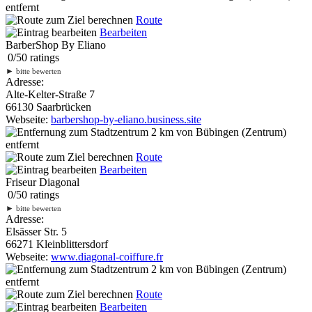
entfernt
Route
Bearbeiten
BarberShop By Eliano
0
/
5
0
ratings
►
bitte bewerten
Adresse:
Alte-Kelter-Straße 7
66130 Saarbrücken
Webseite:
barbershop-by-eliano.business.site
2 km
von Bübingen (Zentrum)
entfernt
Route
Bearbeiten
Friseur Diagonal
0
/
5
0
ratings
►
bitte bewerten
Adresse:
Elsässer Str. 5
66271 Kleinblittersdorf
Webseite:
www.diagonal-coiffure.fr
2 km
von Bübingen (Zentrum)
entfernt
Route
Bearbeiten