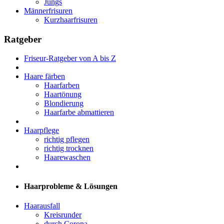
Jungs
Männerfrisuren
Kurzhaarfrisuren
Ratgeber
Friseur-Ratgeber von A bis Z
Haare färben
Haarfarben
Haartönung
Blondierung
Haarfarbe abmattieren
Haarpflege
richtig pflegen
richtig trocknen
Haarewaschen
Haarprobleme & Lösungen
Haarausfall
Kreisrunder
durch Corona