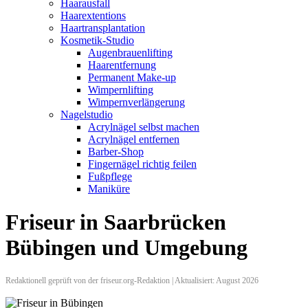
Haarausfall
Haarextentions
Haartransplantation
Kosmetik-Studio
Augenbrauenlifting
Haarentfernung
Permanent Make-up
Wimpernlifting
Wimpernverlängerung
Nagelstudio
Acrylnägel selbst machen
Acrylnägel entfernen
Barber-Shop
Fingernägel richtig feilen
Fußpflege
Maniküre
Friseur in Saarbrücken
Bübingen und Umgebung
Redaktionell geprüft von der friseur.org-Redaktion | Aktualisiert: August 2026