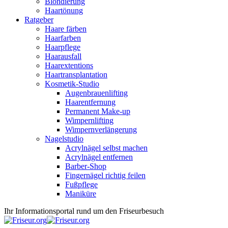
Blondierung
Haartönung
Ratgeber
Haare färben
Haarfarben
Haarpflege
Haarausfall
Haarextentions
Haartransplantation
Kosmetik-Studio
Augenbrauenlifting
Haarentfernung
Permanent Make-up
Wimpernlifting
Wimpernverlängerung
Nagelstudio
Acrylnägel selbst machen
Acrylnägel entfernen
Barber-Shop
Fingernägel richtig feilen
Fußpflege
Maniküre
Ihr Informationsportal rund um den Friseurbesuch