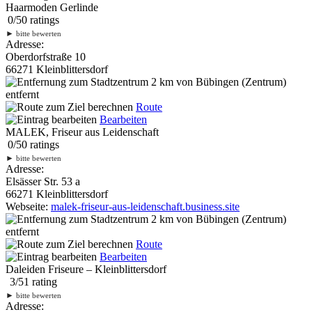
Haarmoden Gerlinde
0
/
5
0
ratings
►
bitte bewerten
Adresse:
Oberdorfstraße 10
66271 Kleinblittersdorf
2 km
von Bübingen (Zentrum)
entfernt
Route
Bearbeiten
MALEK, Friseur aus Leidenschaft
0
/
5
0
ratings
►
bitte bewerten
Adresse:
Elsässer Str. 53 a
66271 Kleinblittersdorf
Webseite:
malek-friseur-aus-leidenschaft.business.site
2 km
von Bübingen (Zentrum)
entfernt
Route
Bearbeiten
Daleiden Friseure – Kleinblittersdorf
3
/
5
1
rating
►
bitte bewerten
Adresse: