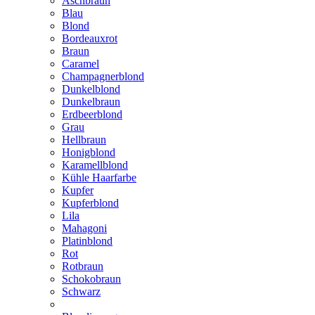
Aschbraun
Blau
Blond
Bordeauxrot
Braun
Caramel
Champagnerblond
Dunkelblond
Dunkelbraun
Erdbeerblond
Grau
Hellbraun
Honigblond
Karamellblond
Kühle Haarfarbe
Kupfer
Kupferblond
Lila
Mahagoni
Platinblond
Rot
Rotbraun
Schokobraun
Schwarz