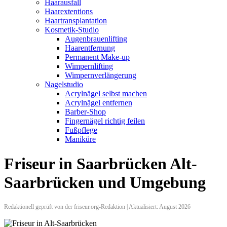
Haarausfall
Haarextentions
Haartransplantation
Kosmetik-Studio
Augenbrauenlifting
Haarentfernung
Permanent Make-up
Wimpernlifting
Wimpernverlängerung
Nagelstudio
Acrylnägel selbst machen
Acrylnägel entfernen
Barber-Shop
Fingernägel richtig feilen
Fußpflege
Maniküre
Friseur in Saarbrücken Alt-
Saarbrücken und Umgebung
Redaktionell geprüft von der friseur.org-Redaktion | Aktualisiert: August 2026