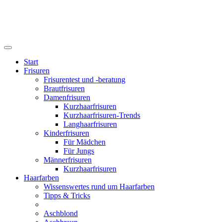
Start
Frisuren
Frisurentest und -beratung
Brautfrisuren
Damenfrisuren
Kurzhaarfrisuren
Kurzhaarfrisuren-Trends
Langhaarfrisuren
Kinderfrisuren
Für Mädchen
Für Jungs
Männerfrisuren
Kurzhaarfrisuren
Haarfarben
Wissenswertes rund um Haarfarben
Tipps & Tricks
Aschblond