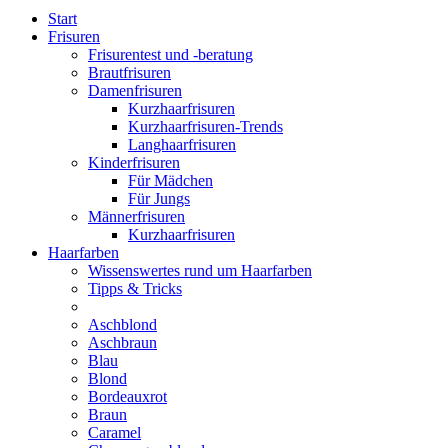
Start
Frisuren
Frisurentest und -beratung
Brautfrisuren
Damenfrisuren
Kurzhaarfrisuren
Kurzhaarfrisuren-Trends
Langhaarfrisuren
Kinderfrisuren
Für Mädchen
Für Jungs
Männerfrisuren
Kurzhaarfrisuren
Haarfarben
Wissenswertes rund um Haarfarben
Tipps & Tricks
Aschblond
Aschbraun
Blau
Blond
Bordeauxrot
Braun
Caramel