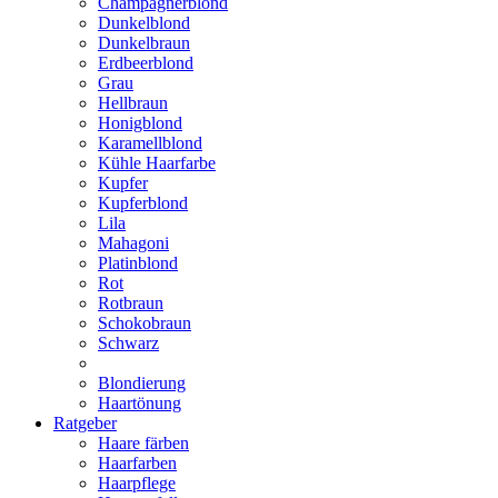
Champagnerblond
Dunkelblond
Dunkelbraun
Erdbeerblond
Grau
Hellbraun
Honigblond
Karamellblond
Kühle Haarfarbe
Kupfer
Kupferblond
Lila
Mahagoni
Platinblond
Rot
Rotbraun
Schokobraun
Schwarz
Blondierung
Haartönung
Ratgeber
Haare färben
Haarfarben
Haarpflege