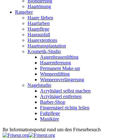
Blondierung
Haartönung
Ratgeber
Haare färben
Haarfarben
Haarpflege
Haarausfall
Haarextentions
Haartransplantation
Kosmetik-Studio
Augenbrauenlifting
Haarentfernung
Permanent Make-up
Wimpernlifting
Wimpernverlängerung
Nagelstudio
Acrylnägel selbst machen
Acrylnägel entfernen
Barber-Shop
Fingernägel richtig feilen
Fußpflege
Maniküre
Ihr Informationsportal rund um den Friseurbesuch