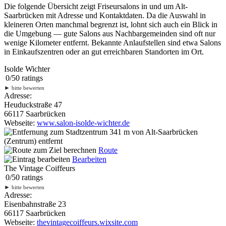
Die folgende Übersicht zeigt Friseursalons in und um Alt-
Saarbrücken mit Adresse und Kontaktdaten. Da die Auswahl in
kleineren Orten manchmal begrenzt ist, lohnt sich auch ein Blick in
die Umgebung — gute Salons aus Nachbargemeinden sind oft nur
wenige Kilometer entfernt. Bekannte Anlaufstellen sind etwa Salons
in Einkaufszentren oder an gut erreichbaren Standorten im Ort.
Isolde Wichter
0
/
5
0
ratings
►
bitte bewerten
Adresse:
Heuduckstraße 47
66117 Saarbrücken
Webseite:
www.salon-isolde-wichter.de
341 m
von Alt-Saarbrücken
(Zentrum) entfernt
Route
Bearbeiten
The Vintage Coiffeurs
0
/
5
0
ratings
►
bitte bewerten
Adresse:
Eisenbahnstraße 23
66117 Saarbrücken
Webseite:
thevintagecoiffeurs.wixsite.com