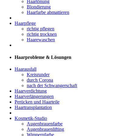
Haartönung
Blondierung
Haarfarbe abmattieren
Haarpflege
richtig pflegen
richtig trocknen
Haarewaschen
Haarprobleme & Lösungen
Haarausfall
Kreisrunder
durch Corona
nach der Schwangerschaft
Haarverdichtung
Haarverlängerungen
Perücken und Haarteile
Haartransplantation
Kosmetik-Studio
Augenbrauenfarbe
Augenbrauenlifting
Wimpernfarbe