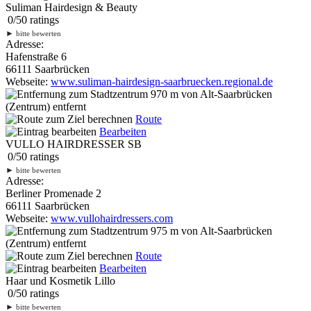
Suliman Hairdesign & Beauty
0
/
5
0
ratings
►
bitte bewerten
Adresse:
Hafenstraße 6
66111 Saarbrücken
Webseite:
www.suliman-hairdesign-saarbruecken.regional.de
970 m
von Alt-Saarbrücken
(Zentrum) entfernt
Route
Bearbeiten
VULLO HAIRDRESSER SB
0
/
5
0
ratings
►
bitte bewerten
Adresse:
Berliner Promenade 2
66111 Saarbrücken
Webseite:
www.vullohairdressers.com
975 m
von Alt-Saarbrücken
(Zentrum) entfernt
Route
Bearbeiten
Haar und Kosmetik Lillo
0
/
5
0
ratings
►
bitte bewerten