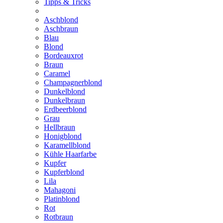
Tipps & Tricks
Aschblond
Aschbraun
Blau
Blond
Bordeauxrot
Braun
Caramel
Champagnerblond
Dunkelblond
Dunkelbraun
Erdbeerblond
Grau
Hellbraun
Honigblond
Karamellblond
Kühle Haarfarbe
Kupfer
Kupferblond
Lila
Mahagoni
Platinblond
Rot
Rotbraun