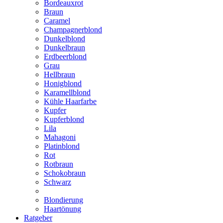
Bordeauxrot
Braun
Caramel
Champagnerblond
Dunkelblond
Dunkelbraun
Erdbeerblond
Grau
Hellbraun
Honigblond
Karamellblond
Kühle Haarfarbe
Kupfer
Kupferblond
Lila
Mahagoni
Platinblond
Rot
Rotbraun
Schokobraun
Schwarz
Blondierung
Haartönung
Ratgeber