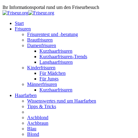
Ihr Informationsportal rund um den Friseurbesuch
Start
Frisuren
Frisurentest und -beratung
Brautfrisuren
Damenfrisuren
Kurzhaarfrisuren
Kurzhaarfrisuren-Trends
Langhaarfrisuren
Kinderfrisuren
Für Mädchen
Für Jungs
Männerfrisuren
Kurzhaarfrisuren
Haarfarben
Wissenswertes rund um Haarfarben
Tipps & Tricks
Aschblond
Aschbraun
Blau
Blond