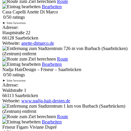
Route
Bearbeiten
Casa Capelli Anette Di Marco
0
/
5
0
ratings
►
bitte bewerten
Adresse:
Hauptstraße 22
66128 Saarbrücken
Webseite:
anette-dimarco.de
726 m
von Burbach (Saarbrücken)
(Zentrum) entfernt
Route
Bearbeiten
Nadja HairDesign – Friseur – Saarbrücken
0
/
5
0
ratings
►
bitte bewerten
Adresse:
Waldstraße 1
66113 Saarbrücken
Webseite:
www.nadja-hair-design.de
1 km
von Burbach (Saarbrücken)
(Zentrum) entfernt
Route
Bearbeiten
Friseur Figaro Viviane Dupré