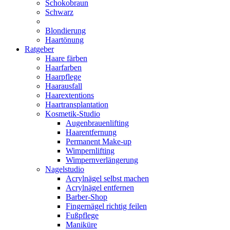
Schokobraun
Schwarz
Blondierung
Haartönung
Ratgeber
Haare färben
Haarfarben
Haarpflege
Haarausfall
Haarextentions
Haartransplantation
Kosmetik-Studio
Augenbrauenlifting
Haarentfernung
Permanent Make-up
Wimpernlifting
Wimpernverlängerung
Nagelstudio
Acrylnägel selbst machen
Acrylnägel entfernen
Barber-Shop
Fingernägel richtig feilen
Fußpflege
Maniküre