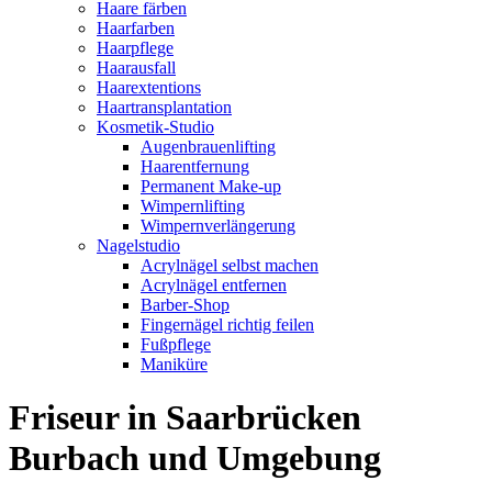
Haare färben
Haarfarben
Haarpflege
Haarausfall
Haarextentions
Haartransplantation
Kosmetik-Studio
Augenbrauenlifting
Haarentfernung
Permanent Make-up
Wimpernlifting
Wimpernverlängerung
Nagelstudio
Acrylnägel selbst machen
Acrylnägel entfernen
Barber-Shop
Fingernägel richtig feilen
Fußpflege
Maniküre
Friseur in Saarbrücken
Burbach und Umgebung