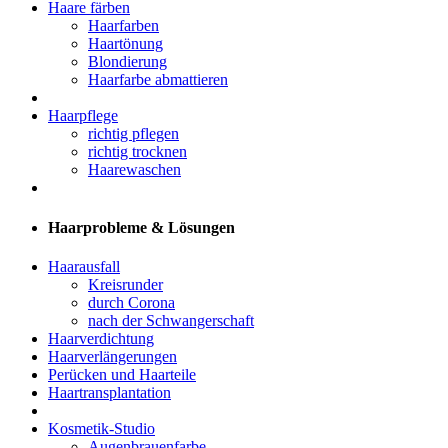
Haare färben
Haarfarben
Haartönung
Blondierung
Haarfarbe abmattieren
Haarpflege
richtig pflegen
richtig trocknen
Haarewaschen
Haarprobleme & Lösungen
Haarausfall
Kreisrunder
durch Corona
nach der Schwangerschaft
Haarverdichtung
Haarverlängerungen
Perücken und Haarteile
Haartransplantation
Kosmetik-Studio
Augenbrauenfarbe