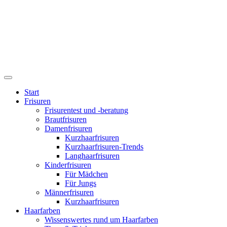
Start
Frisuren
Frisurentest und -beratung
Brautfrisuren
Damenfrisuren
Kurzhaarfrisuren
Kurzhaarfrisuren-Trends
Langhaarfrisuren
Kinderfrisuren
Für Mädchen
Für Jungs
Männerfrisuren
Kurzhaarfrisuren
Haarfarben
Wissenswertes rund um Haarfarben