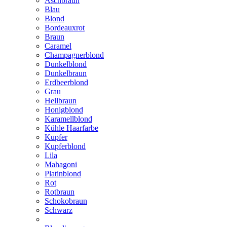
Aschbraun
Blau
Blond
Bordeauxrot
Braun
Caramel
Champagnerblond
Dunkelblond
Dunkelbraun
Erdbeerblond
Grau
Hellbraun
Honigblond
Karamellblond
Kühle Haarfarbe
Kupfer
Kupferblond
Lila
Mahagoni
Platinblond
Rot
Rotbraun
Schokobraun
Schwarz