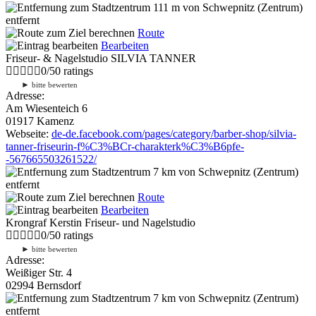
111 m
von Schwepnitz (Zentrum)
entfernt
Route
Bearbeiten
Friseur- & Nagelstudio SILVIA TANNER
0
/
5
0
ratings
►
bitte bewerten
Adresse:
Am Wiesenteich 6
01917 Kamenz
Webseite:
de-de.facebook.com/pages/category/barber-shop/silvia-
tanner-friseurin-f%C3%BCr-charakterk%C3%B6pfe-
-567665503261522/
7 km
von Schwepnitz (Zentrum)
entfernt
Route
Bearbeiten
Krongraf Kerstin Friseur- und Nagelstudio
0
/
5
0
ratings
►
bitte bewerten
Adresse:
Weißiger Str. 4
02994 Bernsdorf
7 km
von Schwepnitz (Zentrum)
entfernt