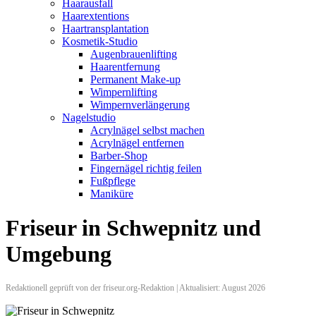
Haarausfall
Haarextentions
Haartransplantation
Kosmetik-Studio
Augenbrauenlifting
Haarentfernung
Permanent Make-up
Wimpernlifting
Wimpernverlängerung
Nagelstudio
Acrylnägel selbst machen
Acrylnägel entfernen
Barber-Shop
Fingernägel richtig feilen
Fußpflege
Maniküre
Friseur in Schwepnitz und
Umgebung
Redaktionell geprüft von der friseur.org-Redaktion | Aktualisiert: August 2026