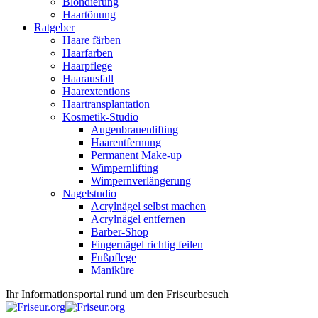
Blondierung
Haartönung
Ratgeber
Haare färben
Haarfarben
Haarpflege
Haarausfall
Haarextentions
Haartransplantation
Kosmetik-Studio
Augenbrauenlifting
Haarentfernung
Permanent Make-up
Wimpernlifting
Wimpernverlängerung
Nagelstudio
Acrylnägel selbst machen
Acrylnägel entfernen
Barber-Shop
Fingernägel richtig feilen
Fußpflege
Maniküre
Ihr Informationsportal rund um den Friseurbesuch