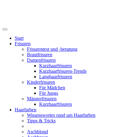
Start
Frisuren
Frisurentest und -beratung
Brautfrisuren
Damenfrisuren
Kurzhaarfrisuren
Kurzhaarfrisuren-Trends
Langhaarfrisuren
Kinderfrisuren
Für Mädchen
Für Jungs
Männerfrisuren
Kurzhaarfrisuren
Haarfarben
Wissenswertes rund um Haarfarben
Tipps & Tricks
Aschblond