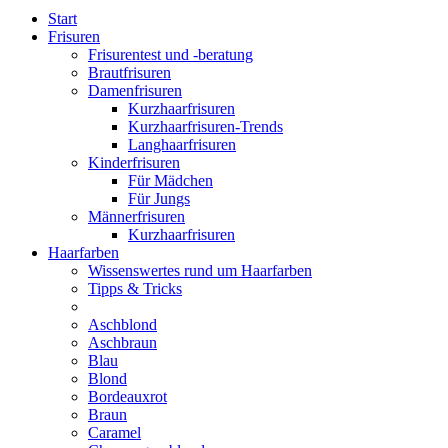
Start
Frisuren
Frisurentest und -beratung
Brautfrisuren
Damenfrisuren
Kurzhaarfrisuren
Kurzhaarfrisuren-Trends
Langhaarfrisuren
Kinderfrisuren
Für Mädchen
Für Jungs
Männerfrisuren
Kurzhaarfrisuren
Haarfarben
Wissenswertes rund um Haarfarben
Tipps & Tricks
Aschblond
Aschbraun
Blau
Blond
Bordeauxrot
Braun
Caramel