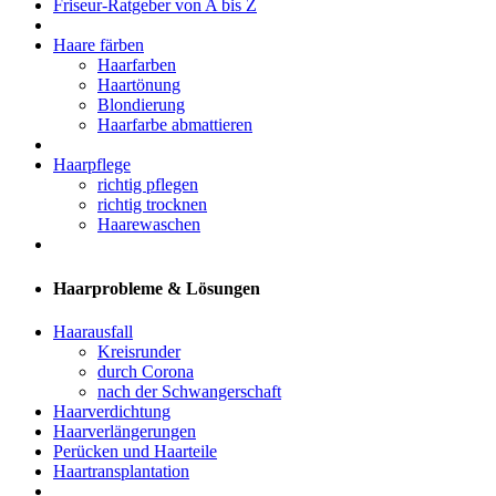
Friseur-Ratgeber von A bis Z
Haare färben
Haarfarben
Haartönung
Blondierung
Haarfarbe abmattieren
Haarpflege
richtig pflegen
richtig trocknen
Haarewaschen
Haarprobleme & Lösungen
Haarausfall
Kreisrunder
durch Corona
nach der Schwangerschaft
Haarverdichtung
Haarverlängerungen
Perücken und Haarteile
Haartransplantation