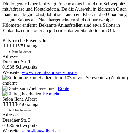
Die folgende Übersicht zeigt Friseursalons in und um Schwepnitz
mit Adresse und Kontaktdaten. Da die Auswahl in kleineren Orten
manchmal begrenzt ist, lohnt sich auch ein Blick in die Umgebung
— gute Salons aus Nachbargemeinden sind oft nur wenige
Kilometer entfernt. Bekannte Anlaufstellen sind etwa Salons in
Einkaufszentren oder an gut erreichbaren Standorten im Ort.
B. Kreische Friseursalon
5
/
5
1
rating
►
bitte bewerten
Adresse:
Dresdner Str. 1
01936 Schwepnitz
Webseite:
www.friseurteam-kreische.de
103 m
von Schwepnitz (Zentrum)
entfernt
Route
Bearbeiten
Salon Ilona Albert
0
/
5
0
ratings
►
bitte bewerten
Adresse:
Dresdner Str. 3
01936 Schwepnitz
Webseite:
salon-ilona-albert.de