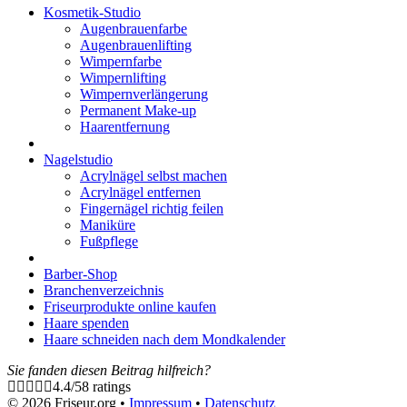
Kosmetik-Studio
Augenbrauenfarbe
Augenbrauenlifting
Wimpernfarbe
Wimpernlifting
Wimpernverlängerung
Permanent Make-up
Haarentfernung
Nagelstudio
Acrylnägel selbst machen
Acrylnägel entfernen
Fingernägel richtig feilen
Maniküre
Fußpflege
Barber-Shop
Branchenverzeichnis
Friseurprodukte online kaufen
Haare spenden
Haare schneiden nach dem Mondkalender
Sie fanden diesen Beitrag hilfreich?
4.4
/
5
8
ratings
© 2026 Friseur.org •
Impressum
•
Datenschutz