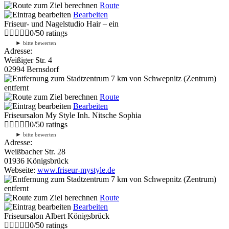
Route
Bearbeiten
Friseur- und Nagelstudio Hair – ein
0
/
5
0
ratings
►
bitte bewerten
Adresse:
Weißiger Str. 4
02994 Bernsdorf
7 km
von Schwepnitz (Zentrum)
entfernt
Route
Bearbeiten
Friseursalon My Style Inh. Nitsche Sophia
0
/
5
0
ratings
►
bitte bewerten
Adresse:
Weißbacher Str. 28
01936 Königsbrück
Webseite:
www.friseur-mystyle.de
7 km
von Schwepnitz (Zentrum)
entfernt
Route
Bearbeiten
Friseursalon Albert Königsbrück
0
/
5
0
ratings