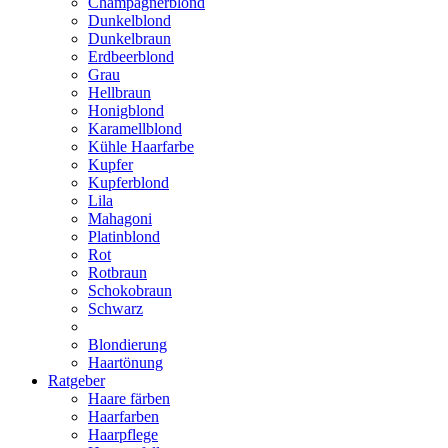
Champagnerblond
Dunkelblond
Dunkelbraun
Erdbeerblond
Grau
Hellbraun
Honigblond
Karamellblond
Kühle Haarfarbe
Kupfer
Kupferblond
Lila
Mahagoni
Platinblond
Rot
Rotbraun
Schokobraun
Schwarz
Blondierung
Haartönung
Ratgeber
Haare färben
Haarfarben
Haarpflege