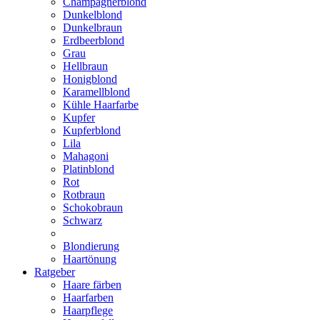
Champagnerblond
Dunkelblond
Dunkelbraun
Erdbeerblond
Grau
Hellbraun
Honigblond
Karamellblond
Kühle Haarfarbe
Kupfer
Kupferblond
Lila
Mahagoni
Platinblond
Rot
Rotbraun
Schokobraun
Schwarz
Blondierung
Haartönung
Ratgeber
Haare färben
Haarfarben
Haarpflege