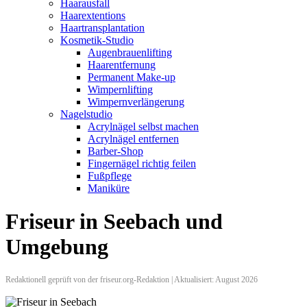
Haarausfall
Haarextentions
Haartransplantation
Kosmetik-Studio
Augenbrauenlifting
Haarentfernung
Permanent Make-up
Wimpernlifting
Wimpernverlängerung
Nagelstudio
Acrylnägel selbst machen
Acrylnägel entfernen
Barber-Shop
Fingernägel richtig feilen
Fußpflege
Maniküre
Friseur in Seebach und
Umgebung
Redaktionell geprüft von der friseur.org-Redaktion | Aktualisiert: August 2026