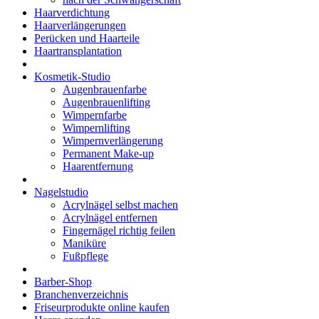
Haarverdichtung
Haarverlängerungen
Perücken und Haarteile
Haartransplantation
Kosmetik-Studio
Augenbrauenfarbe
Augenbrauenlifting
Wimpernfarbe
Wimpernlifting
Wimpernverlängerung
Permanent Make-up
Haarentfernung
Nagelstudio
Acrylnägel selbst machen
Acrylnägel entfernen
Fingernägel richtig feilen
Maniküre
Fußpflege
Barber-Shop
Branchenverzeichnis
Friseurprodukte online kaufen