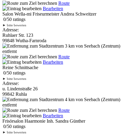
Route
Bearbeiten
Salon Wella-mi Friseurmeister Andrea Schweitzer
0
/
5
0
ratings
►
bitte bewerten
Adresse:
Ruhlaer Str. 123
99848 Wutha-Farnroda
3 km
von Seebach (Zentrum)
entfernt
Route
Bearbeiten
Reine Schnittsache
0
/
5
0
ratings
►
bitte bewerten
Adresse:
u. Lindenstraße 26
99842 Ruhla
4 km
von Seebach (Zentrum)
entfernt
Route
Bearbeiten
Frisörsalon Haarmonie Inh. Sandra Günther
0
/
5
0
ratings
►
bitte bewerten