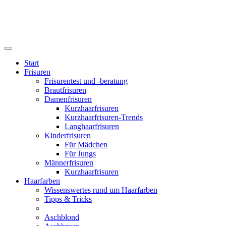
Start
Frisuren
Frisurentest und -beratung
Brautfrisuren
Damenfrisuren
Kurzhaarfrisuren
Kurzhaarfrisuren-Trends
Langhaarfrisuren
Kinderfrisuren
Für Mädchen
Für Jungs
Männerfrisuren
Kurzhaarfrisuren
Haarfarben
Wissenswertes rund um Haarfarben
Tipps & Tricks
Aschblond