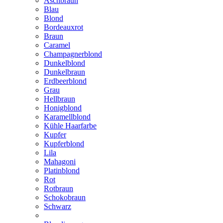
Aschbraun
Blau
Blond
Bordeauxrot
Braun
Caramel
Champagnerblond
Dunkelblond
Dunkelbraun
Erdbeerblond
Grau
Hellbraun
Honigblond
Karamellblond
Kühle Haarfarbe
Kupfer
Kupferblond
Lila
Mahagoni
Platinblond
Rot
Rotbraun
Schokobraun
Schwarz