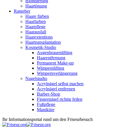
Blondierung
Haartönung
Ratgeber
Haare färben
Haarfarben
Haarpflege
Haarausfall
Haarextentions
Haartransplantation
Kosmetik-Studio
Augenbrauenlifting
Haarentfernung
Permanent Make-up
Wimpernlifting
Wimpernverlängerung
Nagelstudio
Acrylnägel selbst machen
Acrylnägel entfernen
Barber-Shop
Fingernägel richtig feilen
Fußpflege
Maniküre
Ihr Informationsportal rund um den Friseurbesuch