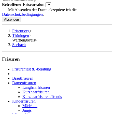
Betroffener Friseursalon
Mit Absenden der Daten akzeptiere ich die
Datenschutzbedingungen
.
Absenden
Friseur.org
>
Thüringen
>
Wartburgkreis
>
Seebach
Frisuren
Frisurentest & -beratung
Brautfrisuren
Damenfrisuren
Langhaarfrisuren
Kurzhaarfrisuren
Kurzhaarfrisuren-Trends
Kinderfrisuren
Mädchen
Jungs