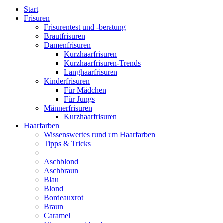
Start
Frisuren
Frisurentest und -beratung
Brautfrisuren
Damenfrisuren
Kurzhaarfrisuren
Kurzhaarfrisuren-Trends
Langhaarfrisuren
Kinderfrisuren
Für Mädchen
Für Jungs
Männerfrisuren
Kurzhaarfrisuren
Haarfarben
Wissenswertes rund um Haarfarben
Tipps & Tricks
Aschblond
Aschbraun
Blau
Blond
Bordeauxrot
Braun
Caramel