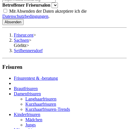
Betroffener Friseursalon
Mit Absenden der Daten akzeptiere ich die
Datenschutzbedingungen
.
Absenden
Friseur.org
>
Sachsen
>
Görlitz
>
Seifhennersdorf
Frisuren
Frisurentest & -beratung
Brautfrisuren
Damenfrisuren
Langhaarfrisuren
Kurzhaarfrisuren
Kurzhaarfrisuren-Trends
Kinderfrisuren
Mädchen
Jungs