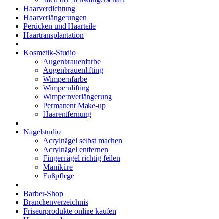
Haarverdichtung
Haarverlängerungen
Perücken und Haarteile
Haartransplantation
Kosmetik-Studio
Augenbrauenfarbe
Augenbrauenlifting
Wimpernfarbe
Wimpernlifting
Wimpernverlängerung
Permanent Make-up
Haarentfernung
Nagelstudio
Acrylnägel selbst machen
Acrylnägel entfernen
Fingernägel richtig feilen
Maniküre
Fußpflege
Barber-Shop
Branchenverzeichnis
Friseurprodukte online kaufen