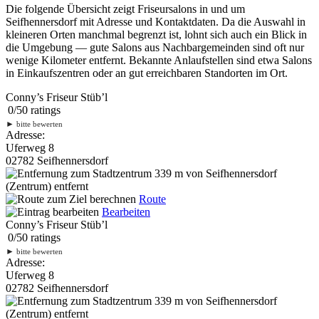
Die folgende Übersicht zeigt Friseursalons in und um
Seifhennersdorf mit Adresse und Kontaktdaten. Da die Auswahl in
kleineren Orten manchmal begrenzt ist, lohnt sich auch ein Blick in
die Umgebung — gute Salons aus Nachbargemeinden sind oft nur
wenige Kilometer entfernt. Bekannte Anlaufstellen sind etwa Salons
in Einkaufszentren oder an gut erreichbaren Standorten im Ort.
Conny’s Friseur Stüb’l
0
/
5
0
ratings
►
bitte bewerten
Adresse:
Uferweg 8
02782 Seifhennersdorf
339 m
von Seifhennersdorf
(Zentrum) entfernt
Route
Bearbeiten
Conny’s Friseur Stüb’l
0
/
5
0
ratings
►
bitte bewerten
Adresse:
Uferweg 8
02782 Seifhennersdorf
339 m
von Seifhennersdorf
(Zentrum) entfernt