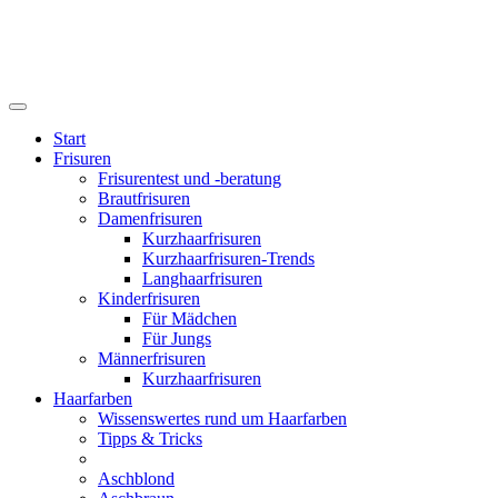
Start
Frisuren
Frisurentest und -beratung
Brautfrisuren
Damenfrisuren
Kurzhaarfrisuren
Kurzhaarfrisuren-Trends
Langhaarfrisuren
Kinderfrisuren
Für Mädchen
Für Jungs
Männerfrisuren
Kurzhaarfrisuren
Haarfarben
Wissenswertes rund um Haarfarben
Tipps & Tricks
Aschblond