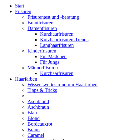
Start
Frisuren
Frisurentest und -beratung
Brautfrisuren
Damenfrisuren
Kurzhaarfrisuren
Kurzhaarfrisuren-Trends
Langhaarfrisuren
Kinderfrisuren
Für Mädchen
Für Jungs
Männerfrisuren
Kurzhaarfrisuren
Haarfarben
Wissenswertes rund um Haarfarben
Tipps & Tricks
Aschblond
Aschbraun
Blau
Blond
Bordeauxrot
Braun
Caramel