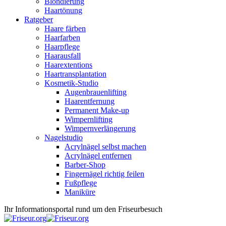
Blondierung
Haartönung
Ratgeber
Haare färben
Haarfarben
Haarpflege
Haarausfall
Haarextentions
Haartransplantation
Kosmetik-Studio
Augenbrauenlifting
Haarentfernung
Permanent Make-up
Wimpernlifting
Wimpernverlängerung
Nagelstudio
Acrylnägel selbst machen
Acrylnägel entfernen
Barber-Shop
Fingernägel richtig feilen
Fußpflege
Maniküre
Ihr Informationsportal rund um den Friseurbesuch