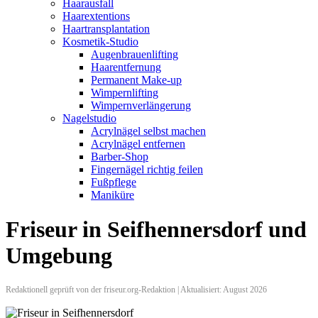
Haarausfall
Haarextentions
Haartransplantation
Kosmetik-Studio
Augenbrauenlifting
Haarentfernung
Permanent Make-up
Wimpernlifting
Wimpernverlängerung
Nagelstudio
Acrylnägel selbst machen
Acrylnägel entfernen
Barber-Shop
Fingernägel richtig feilen
Fußpflege
Maniküre
Friseur in Seifhennersdorf und
Umgebung
Redaktionell geprüft von der friseur.org-Redaktion | Aktualisiert: August 2026