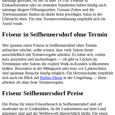
samstags geöffnet, oft bis 18 oder 19 Uhr. Friseure in
Einkaufszentren oder an zentralen Standorten haben häufig auch
samstags längere Öffnungszeiten. Genaue Zeiten und die
Telefonnummer findest du direkt beim jeweiligen Salon in der
Übersicht oben. Für eine Terminvereinbarung empfiehlt sich ein
Anruf vorab.
Friseur in Seifhennersdorf ohne Termin
Wer spontan einen Friseur in Seifhennersdorf ohne Termin
aufsuchen möchte, sollte wissen, dass viele Salons heute
ausschließlich mit Terminvergabe arbeiten. Es lohnt sich, vorher
kurz anzurufen und nachzufragen — oft gibt es Lücken im
Terminplan oder Salons die explizit Walk-in-Kunden willkommen
heißen. Besonders in der Mittagszeit oder kurz vor Ladenschluss
sind spontane Besuche häufig möglich. Für Herrenschnitte empfiehlt
sich auch ein Blick auf
Barber-Shops
in der Umgebung — diese
arbeiten oft ohne feste Terminvergabe.
Friseur Seifhennersdorf Preise
Die Preise für einen Friseurbesuch in Seifhennersdorf sind oft
moderater als in Großstädten, da die Ladenmieten auf dem Land
günstiger sind und der Wettbewerb übersichtlich bleibt. Für einen