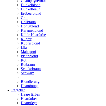
Champagnerblond
Dunkelblond
Dunkelbraun
Erdbeerblond
Grau
Hellbraun
Honigblond
Karamellblond
Kühle Haarfarbe
Kupfer
Kupferblond
Lila
Mahagoni
Platinblond
Rot
Rotbraun
Schokobraun
Schwarz
Blondierung
Haartönung
Ratgeber
Haare färben
Haarfarben
Haarpflege