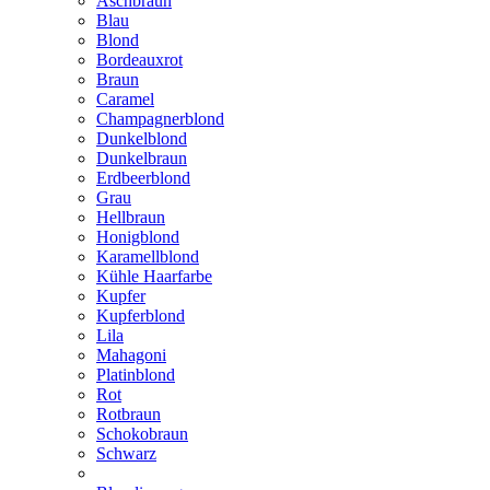
Aschbraun
Blau
Blond
Bordeauxrot
Braun
Caramel
Champagnerblond
Dunkelblond
Dunkelbraun
Erdbeerblond
Grau
Hellbraun
Honigblond
Karamellblond
Kühle Haarfarbe
Kupfer
Kupferblond
Lila
Mahagoni
Platinblond
Rot
Rotbraun
Schokobraun
Schwarz