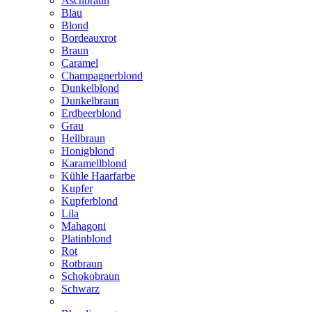
Aschbraun
Blau
Blond
Bordeauxrot
Braun
Caramel
Champagnerblond
Dunkelblond
Dunkelbraun
Erdbeerblond
Grau
Hellbraun
Honigblond
Karamellblond
Kühle Haarfarbe
Kupfer
Kupferblond
Lila
Mahagoni
Platinblond
Rot
Rotbraun
Schokobraun
Schwarz