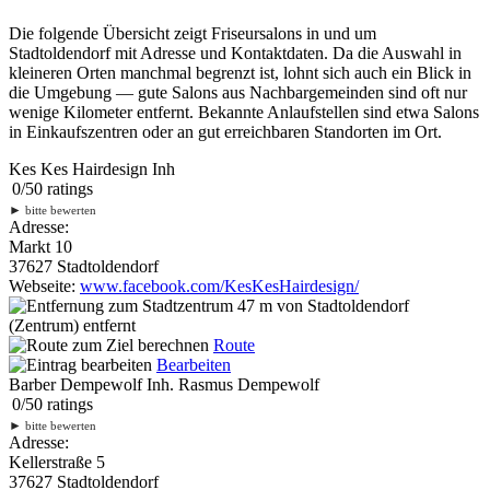
Die folgende Übersicht zeigt Friseursalons in und um
Stadtoldendorf mit Adresse und Kontaktdaten. Da die Auswahl in
kleineren Orten manchmal begrenzt ist, lohnt sich auch ein Blick in
die Umgebung — gute Salons aus Nachbargemeinden sind oft nur
wenige Kilometer entfernt. Bekannte Anlaufstellen sind etwa Salons
in Einkaufszentren oder an gut erreichbaren Standorten im Ort.
Kes Kes Hairdesign Inh
0
/
5
0
ratings
►
bitte bewerten
Adresse:
Markt 10
37627 Stadtoldendorf
Webseite:
www.facebook.com/KesKesHairdesign/
47 m
von Stadtoldendorf
(Zentrum) entfernt
Route
Bearbeiten
Barber Dempewolf Inh. Rasmus Dempewolf
0
/
5
0
ratings
►
bitte bewerten
Adresse:
Kellerstraße 5
37627 Stadtoldendorf