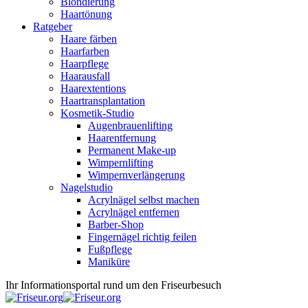
Blondierung
Haartönung
Ratgeber
Haare färben
Haarfarben
Haarpflege
Haarausfall
Haarextentions
Haartransplantation
Kosmetik-Studio
Augenbrauenlifting
Haarentfernung
Permanent Make-up
Wimpernlifting
Wimpernverlängerung
Nagelstudio
Acrylnägel selbst machen
Acrylnägel entfernen
Barber-Shop
Fingernägel richtig feilen
Fußpflege
Maniküre
Ihr Informationsportal rund um den Friseurbesuch