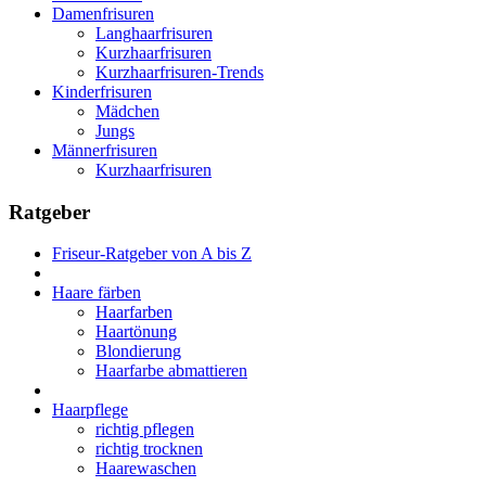
Damenfrisuren
Langhaarfrisuren
Kurzhaarfrisuren
Kurzhaarfrisuren-Trends
Kinderfrisuren
Mädchen
Jungs
Männerfrisuren
Kurzhaarfrisuren
Ratgeber
Friseur-Ratgeber von A bis Z
Haare färben
Haarfarben
Haartönung
Blondierung
Haarfarbe abmattieren
Haarpflege
richtig pflegen
richtig trocknen
Haarewaschen