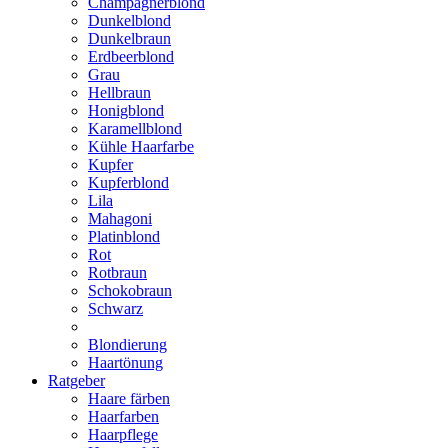
Champagnerblond
Dunkelblond
Dunkelbraun
Erdbeerblond
Grau
Hellbraun
Honigblond
Karamellblond
Kühle Haarfarbe
Kupfer
Kupferblond
Lila
Mahagoni
Platinblond
Rot
Rotbraun
Schokobraun
Schwarz
Blondierung
Haartönung
Ratgeber
Haare färben
Haarfarben
Haarpflege