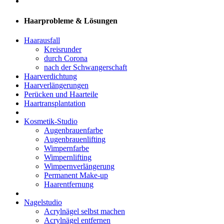
Haarprobleme & Lösungen
Haarausfall
Kreisrunder
durch Corona
nach der Schwangerschaft
Haarverdichtung
Haarverlängerungen
Perücken und Haarteile
Haartransplantation
Kosmetik-Studio
Augenbrauenfarbe
Augenbrauenlifting
Wimpernfarbe
Wimpernlifting
Wimpernverlängerung
Permanent Make-up
Haarentfernung
Nagelstudio
Acrylnägel selbst machen
Acrylnägel entfernen