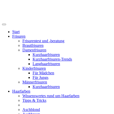
Start
Frisuren
Frisurentest und -beratung
Brautfrisuren
Damenfrisuren
Kurzhaarfrisuren
Kurzhaarfrisuren-Trends
Langhaarfrisuren
Kinderfrisuren
Für Mädchen
Für Jungs
Männerfrisuren
Kurzhaarfrisuren
Haarfarben
Wissenswertes rund um Haarfarben
Tipps & Tricks
Aschblond