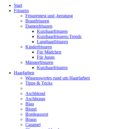
Start
Frisuren
Frisurentest und -beratung
Brautfrisuren
Damenfrisuren
Kurzhaarfrisuren
Kurzhaarfrisuren-Trends
Langhaarfrisuren
Kinderfrisuren
Für Mädchen
Für Jungs
Männerfrisuren
Kurzhaarfrisuren
Haarfarben
Wissenswertes rund um Haarfarben
Tipps & Tricks
Aschblond
Aschbraun
Blau
Blond
Bordeauxrot
Braun
Caramel