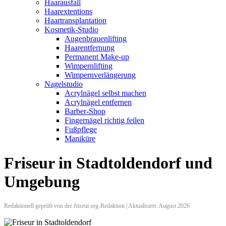
Haarausfall
Haarextentions
Haartransplantation
Kosmetik-Studio
Augenbrauenlifting
Haarentfernung
Permanent Make-up
Wimpernlifting
Wimpernverlängerung
Nagelstudio
Acrylnägel selbst machen
Acrylnägel entfernen
Barber-Shop
Fingernägel richtig feilen
Fußpflege
Maniküre
Friseur in Stadtoldendorf und
Umgebung
Redaktionell geprüft von der friseur.org-Redaktion | Aktualisiert: August 2026