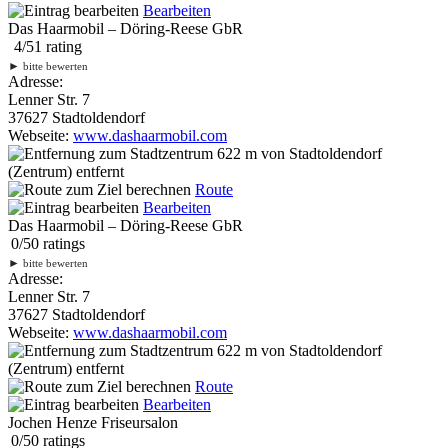
Bearbeiten
Das Haarmobil – Döring-Reese GbR
4
/
5
1
rating
►
bitte bewerten
Adresse:
Lenner Str. 7
37627 Stadtoldendorf
Webseite:
www.dashaarmobil.com
622 m
von Stadtoldendorf
(Zentrum) entfernt
Route
Bearbeiten
Das Haarmobil – Döring-Reese GbR
0
/
5
0
ratings
►
bitte bewerten
Adresse:
Lenner Str. 7
37627 Stadtoldendorf
Webseite:
www.dashaarmobil.com
622 m
von Stadtoldendorf
(Zentrum) entfernt
Route
Bearbeiten
Jochen Henze Friseursalon
0
/
5
0
ratings