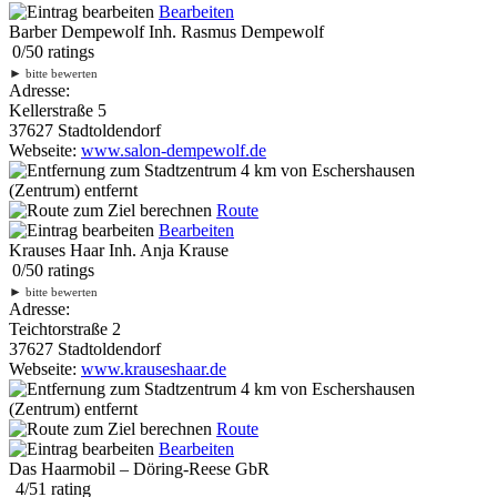
Bearbeiten
Barber Dempewolf Inh. Rasmus Dempewolf
0
/
5
0
ratings
►
bitte bewerten
Adresse:
Kellerstraße 5
37627 Stadtoldendorf
Webseite:
www.salon-dempewolf.de
4 km
von Eschershausen
(Zentrum) entfernt
Route
Bearbeiten
Krauses Haar Inh. Anja Krause
0
/
5
0
ratings
►
bitte bewerten
Adresse:
Teichtorstraße 2
37627 Stadtoldendorf
Webseite:
www.krauseshaar.de
4 km
von Eschershausen
(Zentrum) entfernt
Route
Bearbeiten
Das Haarmobil – Döring-Reese GbR
4
/
5
1
rating