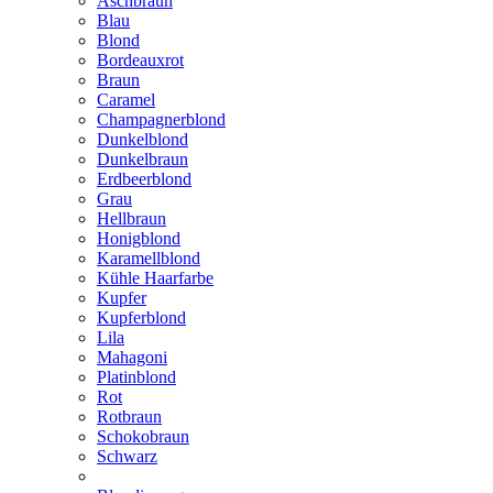
Aschbraun
Blau
Blond
Bordeauxrot
Braun
Caramel
Champagnerblond
Dunkelblond
Dunkelbraun
Erdbeerblond
Grau
Hellbraun
Honigblond
Karamellblond
Kühle Haarfarbe
Kupfer
Kupferblond
Lila
Mahagoni
Platinblond
Rot
Rotbraun
Schokobraun
Schwarz