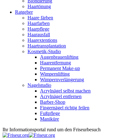
Blondierung
Haartönung
Ratgeber
Haare färben
Haarfarben
Haarpflege
Haarausfall
Haarextentions
Haartransplantation
Kosmetik-Studio
Augenbrauenlifting
Haarentfernung
Permanent Make-up
Wimpernlifting
Wimpernverlängerung
Nagelstudio
Acrylnägel selbst machen
Acrylnägel entfernen
Barber-Shop
Fingernägel richtig feilen
Fußpflege
Maniküre
Ihr Informationsportal rund um den Friseurbesuch