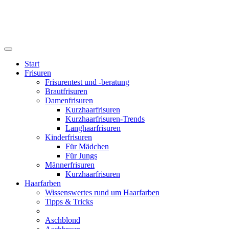
Start
Frisuren
Frisurentest und -beratung
Brautfrisuren
Damenfrisuren
Kurzhaarfrisuren
Kurzhaarfrisuren-Trends
Langhaarfrisuren
Kinderfrisuren
Für Mädchen
Für Jungs
Männerfrisuren
Kurzhaarfrisuren
Haarfarben
Wissenswertes rund um Haarfarben
Tipps & Tricks
Aschblond