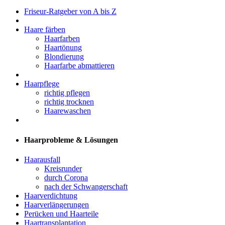
Friseur-Ratgeber von A bis Z
Haare färben
Haarfarben
Haartönung
Blondierung
Haarfarbe abmattieren
Haarpflege
richtig pflegen
richtig trocknen
Haarewaschen
Haarprobleme & Lösungen
Haarausfall
Kreisrunder
durch Corona
nach der Schwangerschaft
Haarverdichtung
Haarverlängerungen
Perücken und Haarteile
Haartransplantation