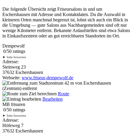
Die folgende Übersicht zeigt Friseursalons in und um
Eschershausen mit Adresse und Kontaktdaten. Da die Auswahl in
kleineren Orten manchmal begrenzt ist, lohnt sich auch ein Blick in
die Umgebung — gute Salons aus Nachbargemeinden sind oft nur
wenige Kilometer entfernt. Bekannte Anlaufstellen sind etwa Salons
in Einkaufszentren oder an gut erreichbaren Standorten im Ort.
Dempewolf
0
/
5
0
ratings
►
bitte bewerten
Adresse:
Steinweg 23
37632 Eschershausen
Webseite:
www.friseur-dempewolf.de
42 m
von Eschershausen
(Zentrum) entfernt
Route
Bearbeiten
MB frisuren
0
/
5
0
ratings
►
bitte bewerten
Adresse:
Höfeweg 7
37632 Eschershausen