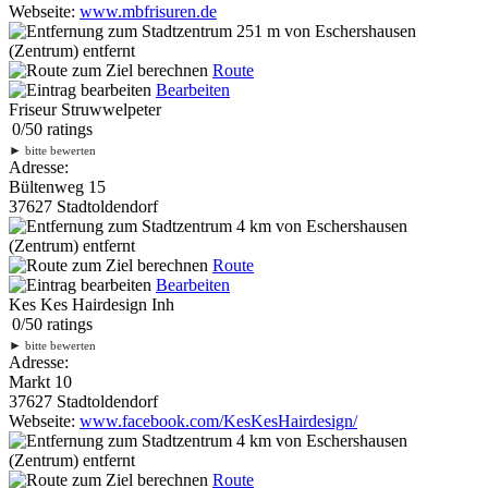
Webseite:
www.mbfrisuren.de
251 m
von Eschershausen
(Zentrum) entfernt
Route
Bearbeiten
Friseur Struwwelpeter
0
/
5
0
ratings
►
bitte bewerten
Adresse:
Bültenweg 15
37627 Stadtoldendorf
4 km
von Eschershausen
(Zentrum) entfernt
Route
Bearbeiten
Kes Kes Hairdesign Inh
0
/
5
0
ratings
►
bitte bewerten
Adresse:
Markt 10
37627 Stadtoldendorf
Webseite:
www.facebook.com/KesKesHairdesign/
4 km
von Eschershausen
(Zentrum) entfernt
Route