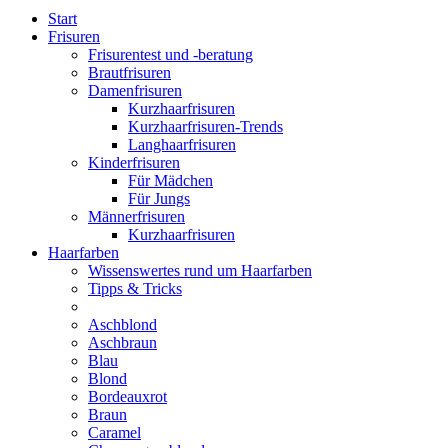
Start
Frisuren
Frisurentest und -beratung
Brautfrisuren
Damenfrisuren
Kurzhaarfrisuren
Kurzhaarfrisuren-Trends
Langhaarfrisuren
Kinderfrisuren
Für Mädchen
Für Jungs
Männerfrisuren
Kurzhaarfrisuren
Haarfarben
Wissenswertes rund um Haarfarben
Tipps & Tricks
Aschblond
Aschbraun
Blau
Blond
Bordeauxrot
Braun
Caramel