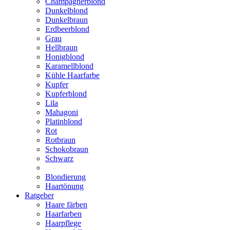
Champagnerblond
Dunkelblond
Dunkelbraun
Erdbeerblond
Grau
Hellbraun
Honigblond
Karamellblond
Kühle Haarfarbe
Kupfer
Kupferblond
Lila
Mahagoni
Platinblond
Rot
Rotbraun
Schokobraun
Schwarz
Blondierung
Haartönung
Ratgeber
Haare färben
Haarfarben
Haarpflege