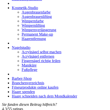
Kosmetik-Studio
Augenbrauenfarbe
Augenbrauenlifting
Wimpernfarbe
Wimpernlifting
Wimpernverlängerung
Permanent Make-up
Haarentfernung
Nagelstudio
Acrylnägel selbst machen
Acrylnägel entfernen
Fingernägel richtig feilen
Maniküre
Fußpflege
Barber-Shop
Branchenverzeichnis
Friseurprodukte online kaufen
Haare spenden
Haare schneiden nach dem Mondkalender
Sie fanden diesen Beitrag hilfreich?
4.3
/
5
5
ratings