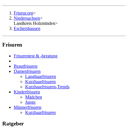
Friseur.org
>
Niedersachsen
>
Landkreis Holzminden
>
Eschershausen
Frisuren
Frisurentest & -beratung
Brautfrisuren
Damenfrisuren
Langhaarfrisuren
Kurzhaarfrisuren
Kurzhaarfrisuren-Trends
Kinderfrisuren
Mädchen
Jungs
Männerfrisuren
Kurzhaarfrisuren
Ratgeber