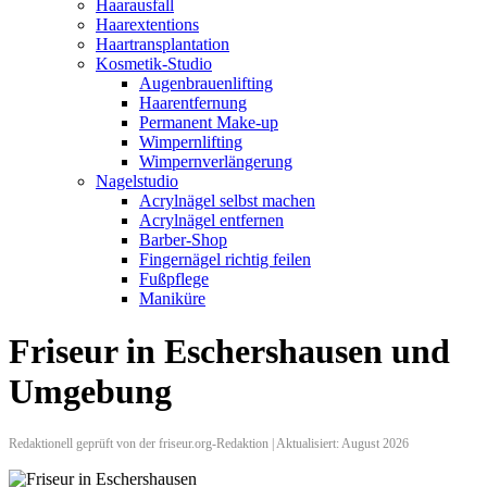
Haarausfall
Haarextentions
Haartransplantation
Kosmetik-Studio
Augenbrauenlifting
Haarentfernung
Permanent Make-up
Wimpernlifting
Wimpernverlängerung
Nagelstudio
Acrylnägel selbst machen
Acrylnägel entfernen
Barber-Shop
Fingernägel richtig feilen
Fußpflege
Maniküre
Friseur in Eschershausen und
Umgebung
Redaktionell geprüft von der friseur.org-Redaktion | Aktualisiert: August 2026