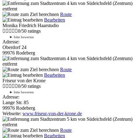
4 km
von Südeichsfeld (Zentrum)
entfernt
Route
Bearbeiten
Monika Friedrich Haarstudio
0
/
5
0
ratings
►
bitte bewerten
Adresse:
Oberdorf 24
99976 Rodeberg
4 km
von Südeichsfeld (Zentrum)
entfernt
Route
Bearbeiten
Friseur von der Krone
0
/
5
0
ratings
►
bitte bewerten
Adresse:
Lange Str. 85
99976 Rodeberg
Webseite:
www.friseur-von-der-krone.de
5 km
von Südeichsfeld (Zentrum)
entfernt
Route
Bearbeiten