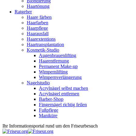
Blondierung
Haartönung
Ratgeber
Haare färben
Haarfarben
Haarpflege
Haarausfall
Haarextentions
Haartransplantation
Kosmetik-Studio
Augenbrauenlifting
Haarentfernung
Permanent Make-up
Wimpernlifting
Wimpernverlängerung
Nagelstudio
Acrylnägel selbst machen
Acrylnägel entfernen
Barber-Shop
Fingernägel richtig feilen
Fußpflege
Maniküre
Ihr Informationsportal rund um den Friseurbesuch