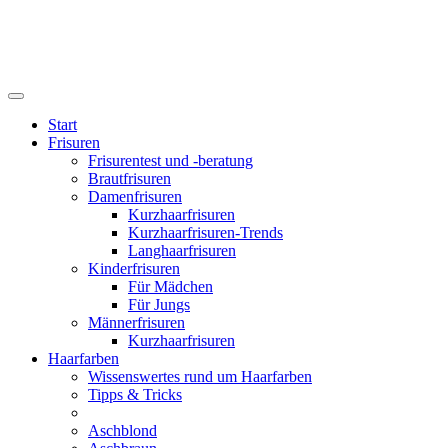
Start
Frisuren
Frisurentest und -beratung
Brautfrisuren
Damenfrisuren
Kurzhaarfrisuren
Kurzhaarfrisuren-Trends
Langhaarfrisuren
Kinderfrisuren
Für Mädchen
Für Jungs
Männerfrisuren
Kurzhaarfrisuren
Haarfarben
Wissenswertes rund um Haarfarben
Tipps & Tricks
Aschblond