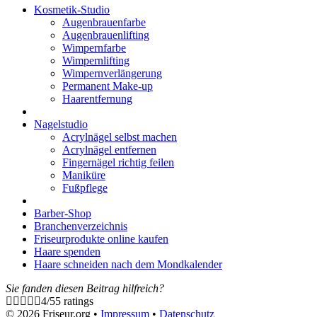
Kosmetik-Studio
Augenbrauenfarbe
Augenbrauenlifting
Wimpernfarbe
Wimpernlifting
Wimpernverlängerung
Permanent Make-up
Haarentfernung
Nagelstudio
Acrylnägel selbst machen
Acrylnägel entfernen
Fingernägel richtig feilen
Maniküre
Fußpflege
Barber-Shop
Branchenverzeichnis
Friseurprodukte online kaufen
Haare spenden
Haare schneiden nach dem Mondkalender
Sie fanden diesen Beitrag hilfreich?
4
/
5
5
ratings
© 2026 Friseur.org •
Impressum
•
Datenschutz