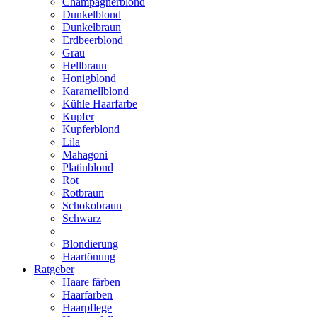
Champagnerblond
Dunkelblond
Dunkelbraun
Erdbeerblond
Grau
Hellbraun
Honigblond
Karamellblond
Kühle Haarfarbe
Kupfer
Kupferblond
Lila
Mahagoni
Platinblond
Rot
Rotbraun
Schokobraun
Schwarz
Blondierung
Haartönung
Ratgeber
Haare färben
Haarfarben
Haarpflege