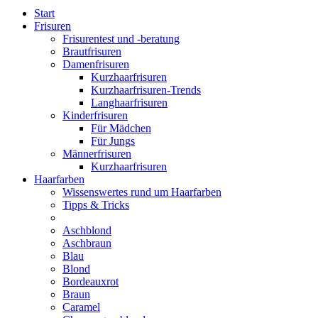
Start
Frisuren
Frisurentest und -beratung
Brautfrisuren
Damenfrisuren
Kurzhaarfrisuren
Kurzhaarfrisuren-Trends
Langhaarfrisuren
Kinderfrisuren
Für Mädchen
Für Jungs
Männerfrisuren
Kurzhaarfrisuren
Haarfarben
Wissenswertes rund um Haarfarben
Tipps & Tricks
Aschblond
Aschbraun
Blau
Blond
Bordeauxrot
Braun
Caramel