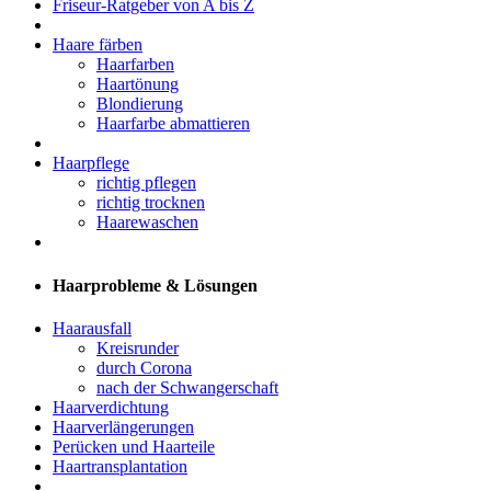
Friseur-Ratgeber von A bis Z
Haare färben
Haarfarben
Haartönung
Blondierung
Haarfarbe abmattieren
Haarpflege
richtig pflegen
richtig trocknen
Haarewaschen
Haarprobleme & Lösungen
Haarausfall
Kreisrunder
durch Corona
nach der Schwangerschaft
Haarverdichtung
Haarverlängerungen
Perücken und Haarteile
Haartransplantation