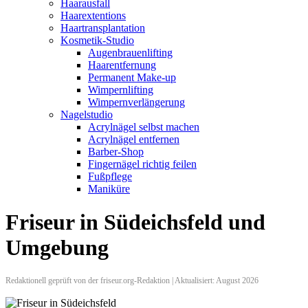
Haarausfall
Haarextentions
Haartransplantation
Kosmetik-Studio
Augenbrauenlifting
Haarentfernung
Permanent Make-up
Wimpernlifting
Wimpernverlängerung
Nagelstudio
Acrylnägel selbst machen
Acrylnägel entfernen
Barber-Shop
Fingernägel richtig feilen
Fußpflege
Maniküre
Friseur in Südeichsfeld und
Umgebung
Redaktionell geprüft von der friseur.org-Redaktion | Aktualisiert: August 2026