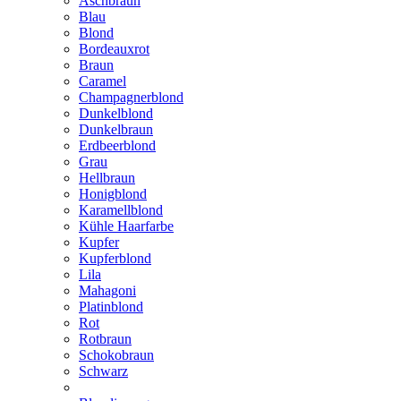
Aschbraun
Blau
Blond
Bordeauxrot
Braun
Caramel
Champagnerblond
Dunkelblond
Dunkelbraun
Erdbeerblond
Grau
Hellbraun
Honigblond
Karamellblond
Kühle Haarfarbe
Kupfer
Kupferblond
Lila
Mahagoni
Platinblond
Rot
Rotbraun
Schokobraun
Schwarz