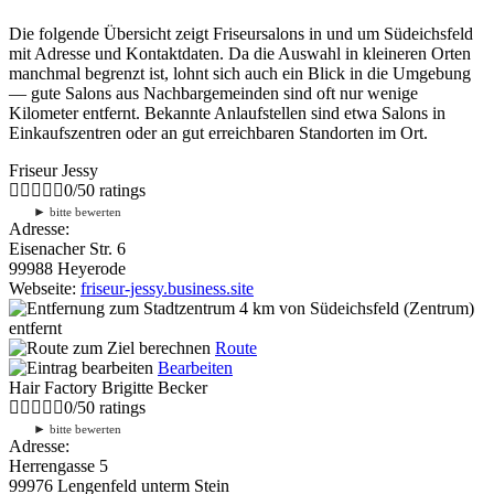
Die folgende Übersicht zeigt Friseursalons in und um Südeichsfeld
mit Adresse und Kontaktdaten. Da die Auswahl in kleineren Orten
manchmal begrenzt ist, lohnt sich auch ein Blick in die Umgebung
— gute Salons aus Nachbargemeinden sind oft nur wenige
Kilometer entfernt. Bekannte Anlaufstellen sind etwa Salons in
Einkaufszentren oder an gut erreichbaren Standorten im Ort.
Friseur Jessy
0
/
5
0
ratings
►
bitte bewerten
Adresse:
Eisenacher Str. 6
99988 Heyerode
Webseite:
friseur-jessy.business.site
4 km
von Südeichsfeld (Zentrum)
entfernt
Route
Bearbeiten
Hair Factory Brigitte Becker
0
/
5
0
ratings
►
bitte bewerten
Adresse:
Herrengasse 5
99976 Lengenfeld unterm Stein