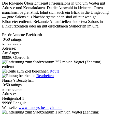
Die folgende Übersicht zeigt Friseursalons in und um Vogtei mit
Adresse und Kontaktdaten. Da die Auswahl in kleineren Orten
manchmal begrenzt ist, lohnt sich auch ein Blick in die Umgebung
— gute Salons aus Nachbargemeinden sind oft nur wenige
Kilometer entfernt. Bekannte Anlaufstellen sind etwa Salons in
Einkaufszentren oder an gut erreichbaren Standorten im Ort.
Frisör Annette Breitbarth
0
/
5
0
ratings
►
bitte bewerten
Adresse:
Am Anger 11
99986 Oberdorla
357 m
von Vogtei (Zentrum)
entfernt
Route
Bearbeiten
Nancy’s Beautyhair
0
/
5
0
ratings
►
bitte bewerten
Adresse:
Heiligenhof 1
99986 Langula
Webseite:
www.nancys-beautyhair.de
1 km
von Vogtei (Zentrum)