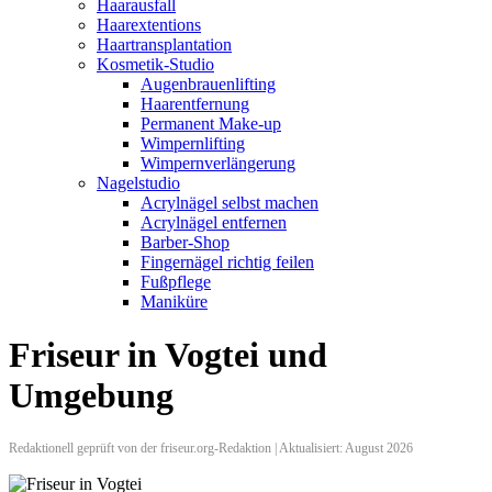
Haarausfall
Haarextentions
Haartransplantation
Kosmetik-Studio
Augenbrauenlifting
Haarentfernung
Permanent Make-up
Wimpernlifting
Wimpernverlängerung
Nagelstudio
Acrylnägel selbst machen
Acrylnägel entfernen
Barber-Shop
Fingernägel richtig feilen
Fußpflege
Maniküre
Friseur in Vogtei und
Umgebung
Redaktionell geprüft von der friseur.org-Redaktion | Aktualisiert: August 2026