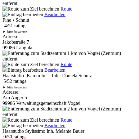
entfernt
Route
Bearbeiten
Fine • Schnitt
4
/
5
1
rating
►
bitte bewerten
Adresse:
Jakobstraße 7
99986 Langula
1 km
von Vogtei (Zentrum)
entfernt
Route
Bearbeiten
Haarstudio ‚Kamm In‘ – Inh.: Daniela Schulz
5
/
5
2
ratings
►
bitte bewerten
Adresse:
Am Anger 5
99986 Verwaltungsgemeinschaft Vogtei
2 km
von Vogtei (Zentrum)
entfernt
Route
Bearbeiten
Haarstudio Stylissimo Inh. Melanie Bauer
0
/
5
0
ratings