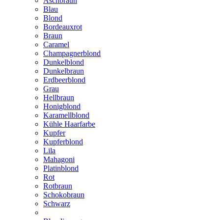
Aschbraun
Blau
Blond
Bordeauxrot
Braun
Caramel
Champagnerblond
Dunkelblond
Dunkelbraun
Erdbeerblond
Grau
Hellbraun
Honigblond
Karamellblond
Kühle Haarfarbe
Kupfer
Kupferblond
Lila
Mahagoni
Platinblond
Rot
Rotbraun
Schokobraun
Schwarz