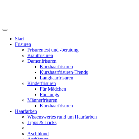
Start
Frisuren
Frisurentest und -beratung
Brautfrisuren
Damenfrisuren
Kurzhaarfrisuren
Kurzhaarfrisuren-Trends
Langhaarfrisuren
Kinderfrisuren
Für Mädchen
Für Jungs
Männerfrisuren
Kurzhaarfrisuren
Haarfarben
Wissenswertes rund um Haarfarben
Tipps & Tricks
Aschblond