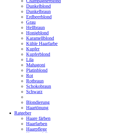
Champagnerblond
Dunkelblond
Dunkelbraun
Erdbeerblond
Grau
Hellbraun
Honigblond
Karamellblond
Kühle Haarfarbe
Kupfer
Kupferblond
Lila
Mahagoni
Platinblond
Rot
Rotbraun
Schokobraun
Schwarz
Blondierung
Haartönung
Ratgeber
Haare färben
Haarfarben
Haarpflege