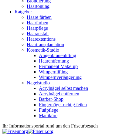
Blondierung
Haartönung
Ratgeber
Haare färben
Haarfarben
Haarpflege
Haarausfall
Haarextentions
Haartransplantation
Kosmetik-Studio
Augenbrauenlifting
Haarentfernung
Permanent Make-up
Wimpernlifting
Wimpernverlängerung
Nagelstudio
Acrylnägel selbst machen
Acrylnägel entfernen
Barber-Shop
Fingernägel richtig feilen
Fußpflege
Maniküre
Ihr Informationsportal rund um den Friseurbesuch