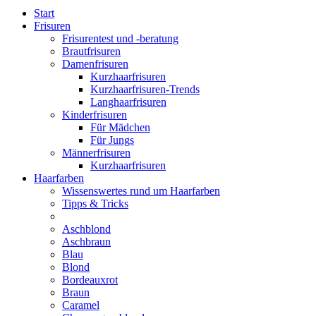
Start
Frisuren
Frisurentest und -beratung
Brautfrisuren
Damenfrisuren
Kurzhaarfrisuren
Kurzhaarfrisuren-Trends
Langhaarfrisuren
Kinderfrisuren
Für Mädchen
Für Jungs
Männerfrisuren
Kurzhaarfrisuren
Haarfarben
Wissenswertes rund um Haarfarben
Tipps & Tricks
Aschblond
Aschbraun
Blau
Blond
Bordeauxrot
Braun
Caramel