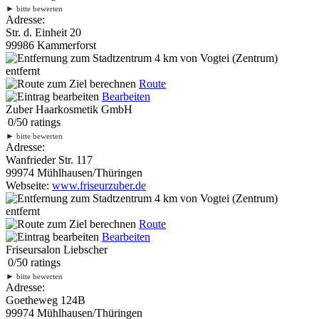
►
bitte bewerten
Adresse:
Str. d. Einheit 20
99986 Kammerforst
4 km
von Vogtei (Zentrum)
entfernt
Route
Bearbeiten
Zuber Haarkosmetik GmbH
0
/
5
0
ratings
►
bitte bewerten
Adresse:
Wanfrieder Str. 117
99974 Mühlhausen/Thüringen
Webseite:
www.friseurzuber.de
4 km
von Vogtei (Zentrum)
entfernt
Route
Bearbeiten
Friseursalon Liebscher
0
/
5
0
ratings
►
bitte bewerten
Adresse:
Goetheweg 124B
99974 Mühlhausen/Thüringen