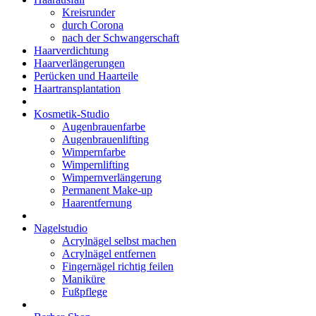
Kreisrunder
durch Corona
nach der Schwangerschaft
Haarverdichtung
Haarverlängerungen
Perücken und Haarteile
Haartransplantation
Kosmetik-Studio
Augenbrauenfarbe
Augenbrauenlifting
Wimpernfarbe
Wimpernlifting
Wimpernverlängerung
Permanent Make-up
Haarentfernung
Nagelstudio
Acrylnägel selbst machen
Acrylnägel entfernen
Fingernägel richtig feilen
Maniküre
Fußpflege