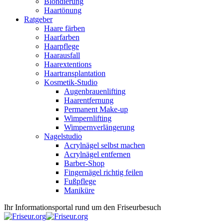
Blondierung
Haartönung
Ratgeber
Haare färben
Haarfarben
Haarpflege
Haarausfall
Haarextentions
Haartransplantation
Kosmetik-Studio
Augenbrauenlifting
Haarentfernung
Permanent Make-up
Wimpernlifting
Wimpernverlängerung
Nagelstudio
Acrylnägel selbst machen
Acrylnägel entfernen
Barber-Shop
Fingernägel richtig feilen
Fußpflege
Maniküre
Ihr Informationsportal rund um den Friseurbesuch