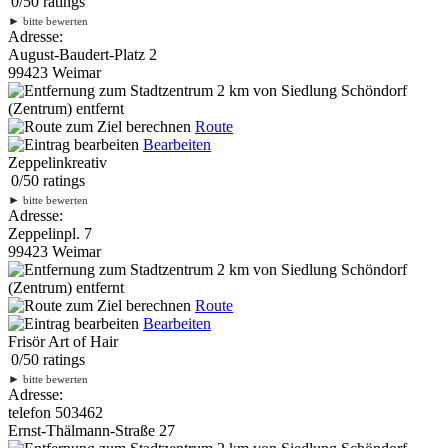
0
/
5
0
ratings
►
bitte bewerten
Adresse:
August-Baudert-Platz 2
99423 Weimar
2 km
von Siedlung Schöndorf
(Zentrum) entfernt
Route
Bearbeiten
Zeppelinkreativ
0
/
5
0
ratings
►
bitte bewerten
Adresse:
Zeppelinpl. 7
99423 Weimar
2 km
von Siedlung Schöndorf
(Zentrum) entfernt
Route
Bearbeiten
Frisör Art of Hair
0
/
5
0
ratings
►
bitte bewerten
Adresse:
telefon 503462
Ernst-Thälmann-Straße 27