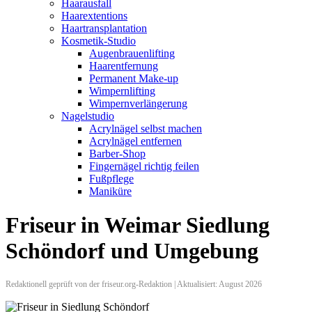
Haarausfall
Haarextentions
Haartransplantation
Kosmetik-Studio
Augenbrauenlifting
Haarentfernung
Permanent Make-up
Wimpernlifting
Wimpernverlängerung
Nagelstudio
Acrylnägel selbst machen
Acrylnägel entfernen
Barber-Shop
Fingernägel richtig feilen
Fußpflege
Maniküre
Friseur in Weimar Siedlung
Schöndorf und Umgebung
Redaktionell geprüft von der friseur.org-Redaktion | Aktualisiert: August 2026