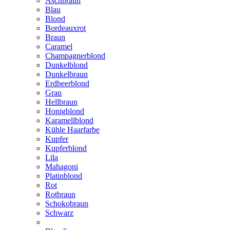
Aschbraun
Blau
Blond
Bordeauxrot
Braun
Caramel
Champagnerblond
Dunkelblond
Dunkelbraun
Erdbeerblond
Grau
Hellbraun
Honigblond
Karamellblond
Kühle Haarfarbe
Kupfer
Kupferblond
Lila
Mahagoni
Platinblond
Rot
Rotbraun
Schokobraun
Schwarz