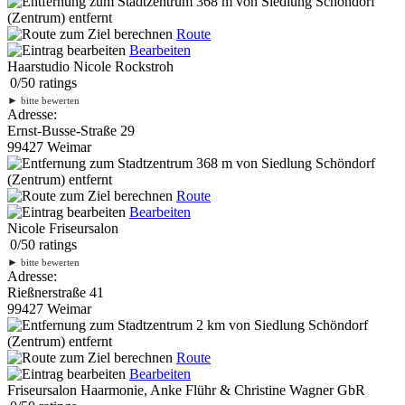
368 m
von Siedlung Schöndorf
(Zentrum) entfernt
Route
Bearbeiten
Haarstudio Nicole Rockstroh
0
/
5
0
ratings
►
bitte bewerten
Adresse:
Ernst-Busse-Straße 29
99427 Weimar
368 m
von Siedlung Schöndorf
(Zentrum) entfernt
Route
Bearbeiten
Nicole Friseursalon
0
/
5
0
ratings
►
bitte bewerten
Adresse:
Rießnerstraße 41
99427 Weimar
2 km
von Siedlung Schöndorf
(Zentrum) entfernt
Route
Bearbeiten
Friseursalon Haarmonie, Anke Flühr & Christine Wagner GbR