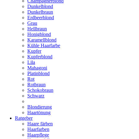
Champagnerblond
Dunkelblond
Dunkelbraun
Erdbeerblond
Grau
Hellbraun
Honigblond
Karamellblond
Kühle Haarfarbe
Kupfer
Kupferblond
Lila
Mahagoni
Platinblond
Rot
Rotbraun
Schokobraun
Schwarz
Blondierung
Haartönung
Ratgeber
Haare färben
Haarfarben
Haarpflege