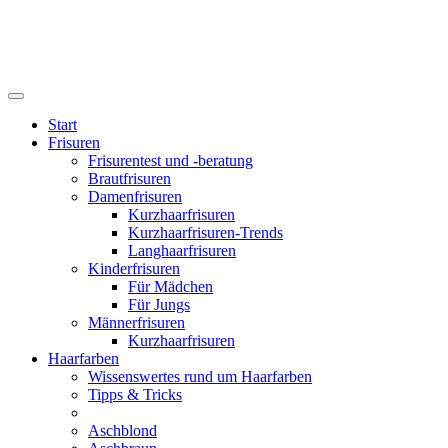
Start
Frisuren
Frisurentest und -beratung
Brautfrisuren
Damenfrisuren
Kurzhaarfrisuren
Kurzhaarfrisuren-Trends
Langhaarfrisuren
Kinderfrisuren
Für Mädchen
Für Jungs
Männerfrisuren
Kurzhaarfrisuren
Haarfarben
Wissenswertes rund um Haarfarben
Tipps & Tricks
Aschblond