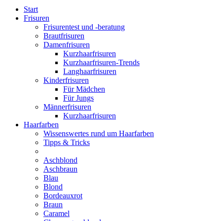
Start
Frisuren
Frisurentest und -beratung
Brautfrisuren
Damenfrisuren
Kurzhaarfrisuren
Kurzhaarfrisuren-Trends
Langhaarfrisuren
Kinderfrisuren
Für Mädchen
Für Jungs
Männerfrisuren
Kurzhaarfrisuren
Haarfarben
Wissenswertes rund um Haarfarben
Tipps & Tricks
Aschblond
Aschbraun
Blau
Blond
Bordeauxrot
Braun
Caramel