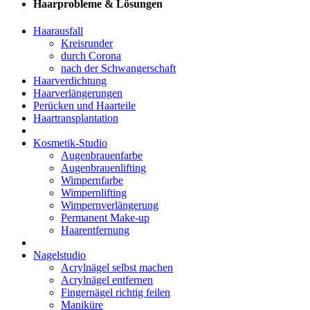
Haarprobleme & Lösungen
Haarausfall
Kreisrunder
durch Corona
nach der Schwangerschaft
Haarverdichtung
Haarverlängerungen
Perücken und Haarteile
Haartransplantation
Kosmetik-Studio
Augenbrauenfarbe
Augenbrauenlifting
Wimpernfarbe
Wimpernlifting
Wimpernverlängerung
Permanent Make-up
Haarentfernung
Nagelstudio
Acrylnägel selbst machen
Acrylnägel entfernen
Fingernägel richtig feilen
Maniküre