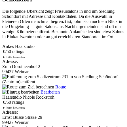
Die folgende Übersicht zeigt Friseursalons in und um Siedlung
Schöndorf mit Adresse und Kontaktdaten. Da die Auswahl in
kleineren Orten manchmal begrenzt ist, lohnt sich auch ein Blick in
die Umgebung — gute Salons aus Nachbargemeinden sind oft nur
wenige Kilometer entfernt. Bekannte Anlaufstellen sind etwa Salons
in Einkaufszentren oder an gut erreichbaren Standorten im Ort.
Ankes Haarstudio
0
/
5
0
ratings
►
bitte bewerten
Adresse:
Zum Dorotheenhof 2
99427 Weimar
231 m
von Siedlung Schöndorf
(Zentrum) entfernt
Route
Bearbeiten
Haarstudio Nicole Rockstroh
0
/
5
0
ratings
►
bitte bewerten
Adresse:
Ernst-Busse-Straße 29
99427 Weimar