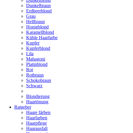
Dunkelblond
Dunkelbraun
Erdbeerblond
Grau
Hellbraun
Honigblond
Karamellblond
Kühle Haarfarbe
Kupfer
Kupferblond
Lila
Mahagoni
Platinblond
Rot
Rotbraun
Schokobraun
Schwarz
Blondierung
Haartönung
Ratgeber
Haare färben
Haarfarben
Haarpflege
Haarausfall