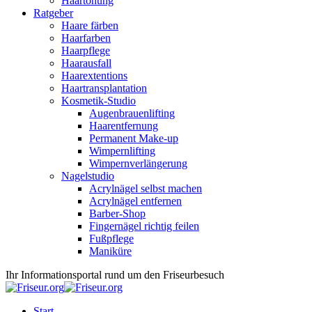
Haartönung
Ratgeber
Haare färben
Haarfarben
Haarpflege
Haarausfall
Haarextentions
Haartransplantation
Kosmetik-Studio
Augenbrauenlifting
Haarentfernung
Permanent Make-up
Wimpernlifting
Wimpernverlängerung
Nagelstudio
Acrylnägel selbst machen
Acrylnägel entfernen
Barber-Shop
Fingernägel richtig feilen
Fußpflege
Maniküre
Ihr Informationsportal rund um den Friseurbesuch
Start