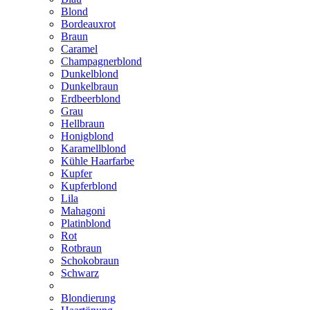
Blond
Bordeauxrot
Braun
Caramel
Champagnerblond
Dunkelblond
Dunkelbraun
Erdbeerblond
Grau
Hellbraun
Honigblond
Karamellblond
Kühle Haarfarbe
Kupfer
Kupferblond
Lila
Mahagoni
Platinblond
Rot
Rotbraun
Schokobraun
Schwarz
Blondierung