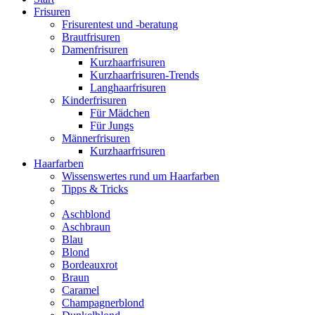
Frisuren
Frisurentest und -beratung
Brautfrisuren
Damenfrisuren
Kurzhaarfrisuren
Kurzhaarfrisuren-Trends
Langhaarfrisuren
Kinderfrisuren
Für Mädchen
Für Jungs
Männerfrisuren
Kurzhaarfrisuren
Haarfarben
Wissenswertes rund um Haarfarben
Tipps & Tricks
Aschblond
Aschbraun
Blau
Blond
Bordeauxrot
Braun
Caramel
Champagnerblond