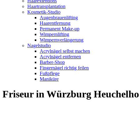
Haarextentions
Haartransplantation
Kosmetik-Studio
Augenbrauenlifting
Haarentfernung
Permanent Make-up
Wimpernlifting
Wimpernverlängerung
Nagelstudio
Acrylnägel selbst machen
Acrylnägel entfernen
Barber-Shop
Fingernägel richtig feilen
Fußpflege
Maniküre
Friseur in Würzburg Heuchelh