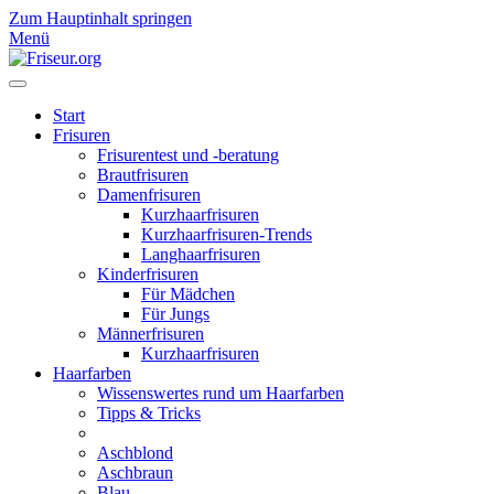
Zum Hauptinhalt springen
Menü
Start
Frisuren
Frisurentest und -beratung
Brautfrisuren
Damenfrisuren
Kurzhaarfrisuren
Kurzhaarfrisuren-Trends
Langhaarfrisuren
Kinderfrisuren
Für Mädchen
Für Jungs
Männerfrisuren
Kurzhaarfrisuren
Haarfarben
Wissenswertes rund um Haarfarben
Tipps & Tricks
Aschblond
Aschbraun
Blau