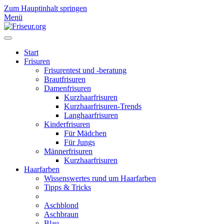
Zum Hauptinhalt springen
Menü
Start
Frisuren
Frisurentest und -beratung
Brautfrisuren
Damenfrisuren
Kurzhaarfrisuren
Kurzhaarfrisuren-Trends
Langhaarfrisuren
Kinderfrisuren
Für Mädchen
Für Jungs
Männerfrisuren
Kurzhaarfrisuren
Haarfarben
Wissenswertes rund um Haarfarben
Tipps & Tricks
Aschblond
Aschbraun
Blau