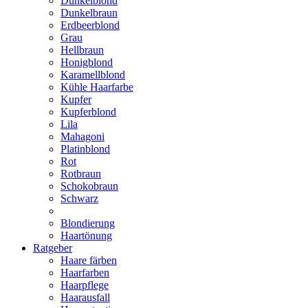
Dunkelblond
Dunkelbraun
Erdbeerblond
Grau
Hellbraun
Honigblond
Karamellblond
Kühle Haarfarbe
Kupfer
Kupferblond
Lila
Mahagoni
Platinblond
Rot
Rotbraun
Schokobraun
Schwarz
Blondierung
Haartönung
Ratgeber
Haare färben
Haarfarben
Haarpflege
Haarausfall