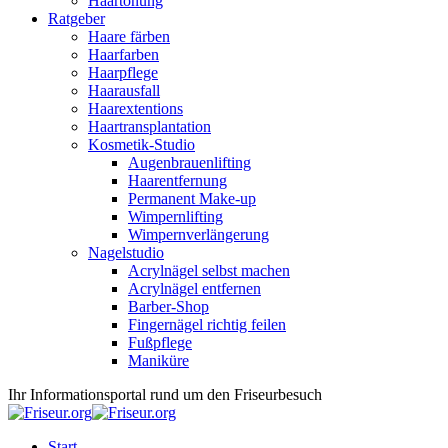
Haartönung
Ratgeber
Haare färben
Haarfarben
Haarpflege
Haarausfall
Haarextentions
Haartransplantation
Kosmetik-Studio
Augenbrauenlifting
Haarentfernung
Permanent Make-up
Wimpernlifting
Wimpernverlängerung
Nagelstudio
Acrylnägel selbst machen
Acrylnägel entfernen
Barber-Shop
Fingernägel richtig feilen
Fußpflege
Maniküre
Ihr Informationsportal rund um den Friseurbesuch
Start