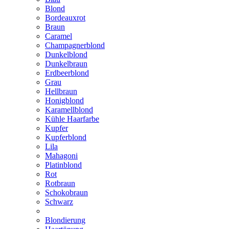
Blond
Bordeauxrot
Braun
Caramel
Champagnerblond
Dunkelblond
Dunkelbraun
Erdbeerblond
Grau
Hellbraun
Honigblond
Karamellblond
Kühle Haarfarbe
Kupfer
Kupferblond
Lila
Mahagoni
Platinblond
Rot
Rotbraun
Schokobraun
Schwarz
Blondierung