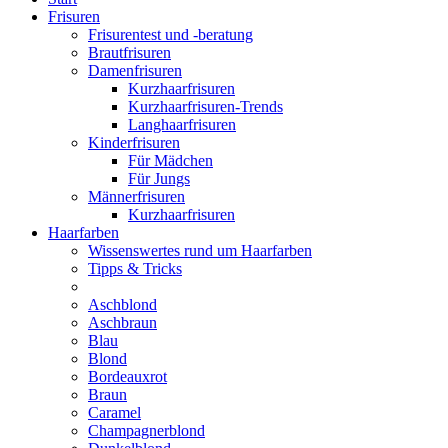
Frisuren
Frisurentest und -beratung
Brautfrisuren
Damenfrisuren
Kurzhaarfrisuren
Kurzhaarfrisuren-Trends
Langhaarfrisuren
Kinderfrisuren
Für Mädchen
Für Jungs
Männerfrisuren
Kurzhaarfrisuren
Haarfarben
Wissenswertes rund um Haarfarben
Tipps & Tricks
Aschblond
Aschbraun
Blau
Blond
Bordeauxrot
Braun
Caramel
Champagnerblond