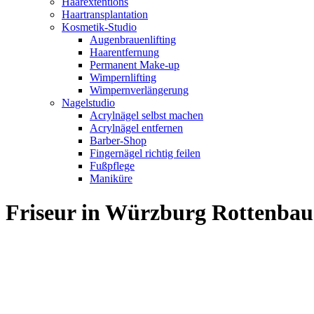
Haarextentions
Haartransplantation
Kosmetik-Studio
Augenbrauenlifting
Haarentfernung
Permanent Make-up
Wimpernlifting
Wimpernverlängerung
Nagelstudio
Acrylnägel selbst machen
Acrylnägel entfernen
Barber-Shop
Fingernägel richtig feilen
Fußpflege
Maniküre
Friseur in Würzburg Rottenba