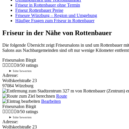
Friseur in Rottenbauer ohne Termin
Friseur Rottenbauer Preise
Friseure Würzburg – Region und Umgebung
Häufige Fragen zum Friseur in Rottenbauer
Friseur in der Nähe von Rottenbauer
Die folgende Übersicht zeigt Friseursalons in und um Rottenbauer m
Salons aus Nachbargemeinden sind oft nur wenige Kilometer entfernt.
Friseursalon Birgit
0
/
5
0
ratings
►
bitte bewerten
Adresse:
Wolfskeelstraße 23
97084 Würzburg
327 m
von Rottenbauer (Zentrum) en
Route
Bearbeiten
Friseursalon Birgit
0
/
5
0
ratings
►
bitte bewerten
Adresse:
Wolfskeelstraße 23