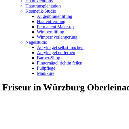
Haarextentions
Haartransplantation
Kosmetik-Studio
Augenbrauenlifting
Haarentfernung
Permanent Make-up
Wimpernlifting
Wimpernverlängerung
Nagelstudio
Acrylnägel selbst machen
Acrylnägel entfernen
Barber-Shop
Fingernägel richtig feilen
Fußpflege
Maniküre
Friseur in Würzburg Oberlein