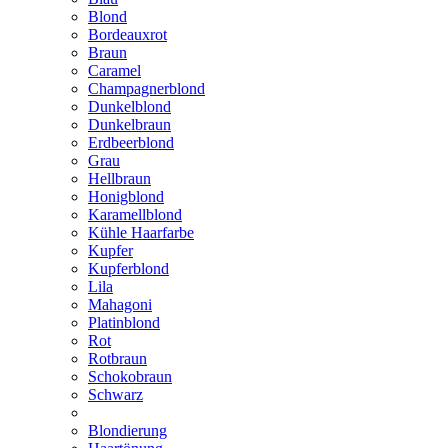
Blond
Bordeauxrot
Braun
Caramel
Champagnerblond
Dunkelblond
Dunkelbraun
Erdbeerblond
Grau
Hellbraun
Honigblond
Karamellblond
Kühle Haarfarbe
Kupfer
Kupferblond
Lila
Mahagoni
Platinblond
Rot
Rotbraun
Schokobraun
Schwarz
Blondierung