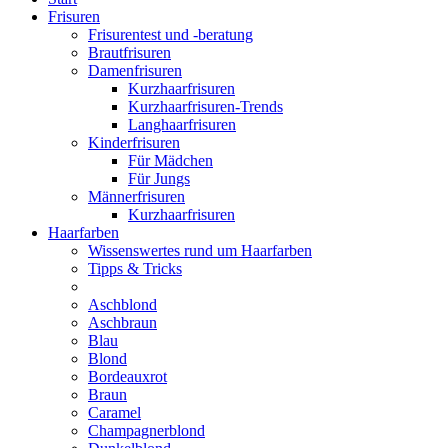
Frisuren
Frisurentest und -beratung
Brautfrisuren
Damenfrisuren
Kurzhaarfrisuren
Kurzhaarfrisuren-Trends
Langhaarfrisuren
Kinderfrisuren
Für Mädchen
Für Jungs
Männerfrisuren
Kurzhaarfrisuren
Haarfarben
Wissenswertes rund um Haarfarben
Tipps & Tricks
Aschblond
Aschbraun
Blau
Blond
Bordeauxrot
Braun
Caramel
Champagnerblond