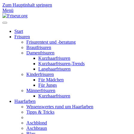
Zum Hauptinhalt springen
Menü
Start
Frisuren
Frisurentest und -beratung
Brautfrisuren
Damenfrisuren
Kurzhaarfrisuren
Kurzhaarfrisuren-Trends
Langhaarfrisuren
Kinderfrisuren
Für Mädchen
Für Jungs
Männerfrisuren
Kurzhaarfrisuren
Haarfarben
Wissenswertes rund um Haarfarben
Tipps & Tricks
Aschblond
Aschbraun
Blau