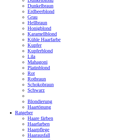
Dunkelblond
Dunkelbraun
Erdbeerblond
Grau
Hellbraun
Honigblond
Karamellblond
Kühle Haarfarbe
Kupfer
Kupferblond
Lila
Mahagoni
Platinblond
Rot
Rotbraun
Schokobraun
Schwarz
Blondierung
Haartönung
Ratgeber
Haare färben
Haarfarben
Haarpflege
Haarausfall