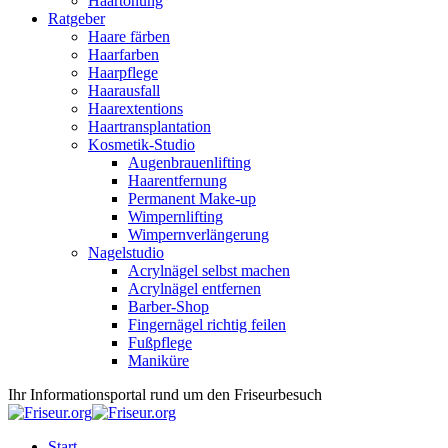
Haartönung
Ratgeber
Haare färben
Haarfarben
Haarpflege
Haarausfall
Haarextentions
Haartransplantation
Kosmetik-Studio
Augenbrauenlifting
Haarentfernung
Permanent Make-up
Wimpernlifting
Wimpernverlängerung
Nagelstudio
Acrylnägel selbst machen
Acrylnägel entfernen
Barber-Shop
Fingernägel richtig feilen
Fußpflege
Maniküre
Ihr Informationsportal rund um den Friseurbesuch
Start