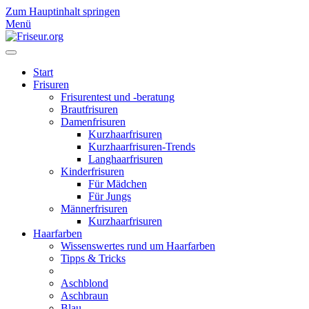
Zum Hauptinhalt springen
Menü
Start
Frisuren
Frisurentest und -beratung
Brautfrisuren
Damenfrisuren
Kurzhaarfrisuren
Kurzhaarfrisuren-Trends
Langhaarfrisuren
Kinderfrisuren
Für Mädchen
Für Jungs
Männerfrisuren
Kurzhaarfrisuren
Haarfarben
Wissenswertes rund um Haarfarben
Tipps & Tricks
Aschblond
Aschbraun
Blau