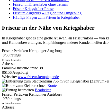
Friseur in Kriegshaber ohne Termin
Friseur Kriegshaber Preise
Friseure Augsburg – Region und Umgebung
Häufige Fragen zum Friseur in Kriegshaber
Friseur in der Nähe von Kriegshaber
In Kriegshaber gibt es eine große Auswahl an Friseursalons — von kl
und Kundenbewertungen. Empfehlungen anderer Kunden helfen dabei, 
Friseur Perücken Kempinger Augsburg
0
/
5
0
ratings
►
bitte bewerten
Adresse:
Familie-Einstein-Straße 38
86156 Augsburg
Webseite:
www.friseur-kempinger.de
756 m
von Kriegshaber (Zentrum) en
Route
Bearbeiten
Friseur Perücken Kempinger Augsburg
0
/
5
0
ratings
►
bitte bewerten
Adresse: