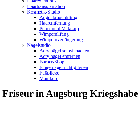
Haarextentions
Haartransplantation
Kosmetik-Studio
Augenbrauenlifting
Haarentfernung
Permanent Make-up
Wimpernlifting
Wimpernverlängerung
Nagelstudio
Acrylnägel selbst machen
Acrylnägel entfernen
Barber-Shop
Fingernägel richtig feilen
Fußpflege
Maniküre
Friseur in Augsburg Kriegsha