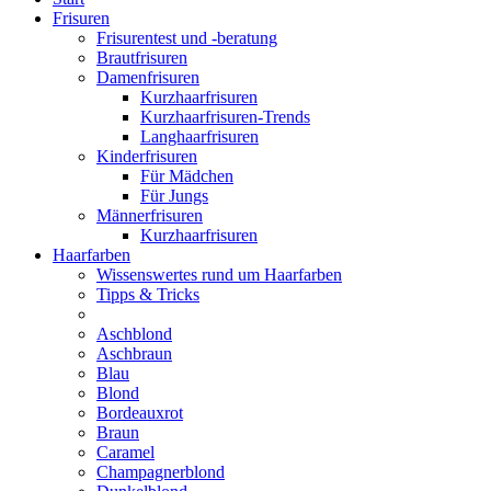
Frisuren
Frisurentest und -beratung
Brautfrisuren
Damenfrisuren
Kurzhaarfrisuren
Kurzhaarfrisuren-Trends
Langhaarfrisuren
Kinderfrisuren
Für Mädchen
Für Jungs
Männerfrisuren
Kurzhaarfrisuren
Haarfarben
Wissenswertes rund um Haarfarben
Tipps & Tricks
Aschblond
Aschbraun
Blau
Blond
Bordeauxrot
Braun
Caramel
Champagnerblond