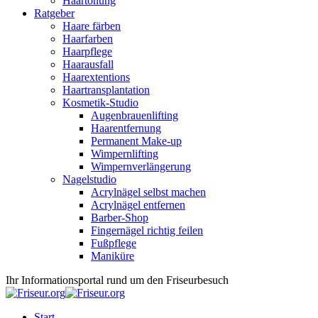
Haartönung
Ratgeber
Haare färben
Haarfarben
Haarpflege
Haarausfall
Haarextentions
Haartransplantation
Kosmetik-Studio
Augenbrauenlifting
Haarentfernung
Permanent Make-up
Wimpernlifting
Wimpernverlängerung
Nagelstudio
Acrylnägel selbst machen
Acrylnägel entfernen
Barber-Shop
Fingernägel richtig feilen
Fußpflege
Maniküre
Ihr Informationsportal rund um den Friseurbesuch
Start