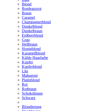
Blond
Bordeauxrot
Braun
Caramel
Champagnerblond
Dunkelblond
Dunkelbraun
Erdbeerblond
Grau
Hellbraun
Honigblond
Karamellblond
Kühle Haarfarbe
Kupfer
Kupferblond
Lila
Mahagoni
Platinblond
Rot
Rotbraun
Schokobraun
Schwarz
Blondierung