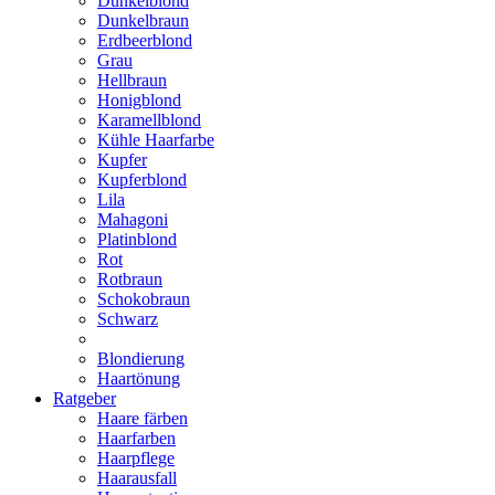
Dunkelblond
Dunkelbraun
Erdbeerblond
Grau
Hellbraun
Honigblond
Karamellblond
Kühle Haarfarbe
Kupfer
Kupferblond
Lila
Mahagoni
Platinblond
Rot
Rotbraun
Schokobraun
Schwarz
Blondierung
Haartönung
Ratgeber
Haare färben
Haarfarben
Haarpflege
Haarausfall