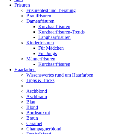
Frisuren
Frisurentest und -beratung
Brautfrisuren
Damenfrisuren
Kurzhaarfrisuren
Kurzhaarfrisuren-Trends
Langhaarfrisuren
Kinderfrisuren
Für Mädchen
Für Jungs
Männerfrisuren
Kurzhaarfrisuren
Haarfarben
Wissenswertes rund um Haarfarben
Tipps & Tricks
Aschblond
Aschbraun
Blau
Blond
Bordeauxrot
Braun
Caramel
Champagnerblond