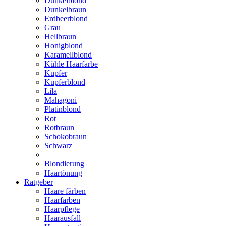
Dunkelblond
Dunkelbraun
Erdbeerblond
Grau
Hellbraun
Honigblond
Karamellblond
Kühle Haarfarbe
Kupfer
Kupferblond
Lila
Mahagoni
Platinblond
Rot
Rotbraun
Schokobraun
Schwarz
Blondierung
Haartönung
Ratgeber
Haare färben
Haarfarben
Haarpflege
Haarausfall