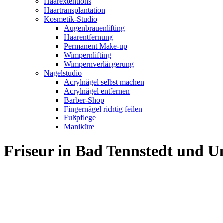
Haarextentions
Haartransplantation
Kosmetik-Studio
Augenbrauenlifting
Haarentfernung
Permanent Make-up
Wimpernlifting
Wimpernverlängerung
Nagelstudio
Acrylnägel selbst machen
Acrylnägel entfernen
Barber-Shop
Fingernägel richtig feilen
Fußpflege
Maniküre
Friseur in Bad Tennstedt und 