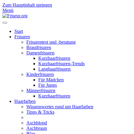
Zum Hauptinhalt springen
Menü
Start
Frisuren
Frisurentest und -beratung
Brautfrisuren
Damenfrisuren
Kurzhaarfrisuren
Kurzhaarfrisuren-Trends
Langhaarfrisuren
Kinderfrisuren
Für Mädchen
Für Jungs
Männerfrisuren
Kurzhaarfrisuren
Haarfarben
Wissenswertes rund um Haarfarben
Tipps & Tricks
Aschblond
Aschbraun
Blau