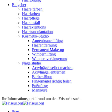
Haartönung
Ratgeber
Haare färben
Haarfarben
Haarpflege
Haarausfall
Haarextentions
Haartransplantation
Kosmetik-Studio
Augenbrauenlifting
Haarentfernung
Permanent Make-up
Wimpernlifting
Wimpernverlängerung
Nagelstudio
Acrylnägel selbst machen
Acrylnägel entfernen
Barber-Shop
Fingernägel richtig feilen
Fußpflege
Maniküre
Ihr Informationsportal rund um den Friseurbesuch
Start