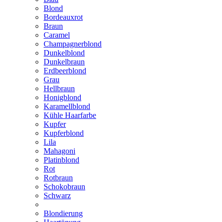
Blond
Bordeauxrot
Braun
Caramel
Champagnerblond
Dunkelblond
Dunkelbraun
Erdbeerblond
Grau
Hellbraun
Honigblond
Karamellblond
Kühle Haarfarbe
Kupfer
Kupferblond
Lila
Mahagoni
Platinblond
Rot
Rotbraun
Schokobraun
Schwarz
Blondierung