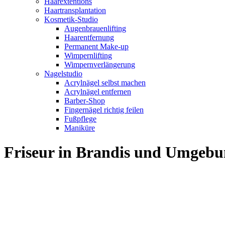
Haarextentions
Haartransplantation
Kosmetik-Studio
Augenbrauenlifting
Haarentfernung
Permanent Make-up
Wimpernlifting
Wimpernverlängerung
Nagelstudio
Acrylnägel selbst machen
Acrylnägel entfernen
Barber-Shop
Fingernägel richtig feilen
Fußpflege
Maniküre
Friseur in Brandis und Umgeb