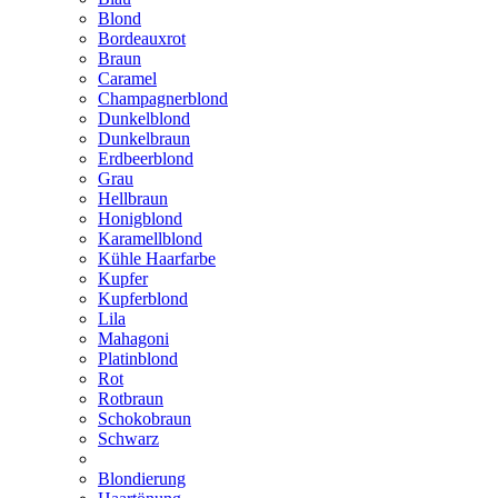
Blond
Bordeauxrot
Braun
Caramel
Champagnerblond
Dunkelblond
Dunkelbraun
Erdbeerblond
Grau
Hellbraun
Honigblond
Karamellblond
Kühle Haarfarbe
Kupfer
Kupferblond
Lila
Mahagoni
Platinblond
Rot
Rotbraun
Schokobraun
Schwarz
Blondierung