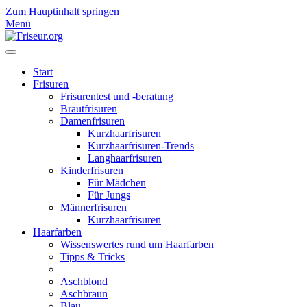
Zum Hauptinhalt springen
Menü
Start
Frisuren
Frisurentest und -beratung
Brautfrisuren
Damenfrisuren
Kurzhaarfrisuren
Kurzhaarfrisuren-Trends
Langhaarfrisuren
Kinderfrisuren
Für Mädchen
Für Jungs
Männerfrisuren
Kurzhaarfrisuren
Haarfarben
Wissenswertes rund um Haarfarben
Tipps & Tricks
Aschblond
Aschbraun
Blau