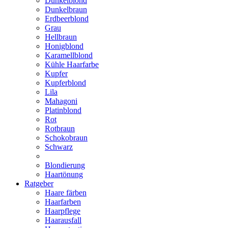
Dunkelblond
Dunkelbraun
Erdbeerblond
Grau
Hellbraun
Honigblond
Karamellblond
Kühle Haarfarbe
Kupfer
Kupferblond
Lila
Mahagoni
Platinblond
Rot
Rotbraun
Schokobraun
Schwarz
Blondierung
Haartönung
Ratgeber
Haare färben
Haarfarben
Haarpflege
Haarausfall