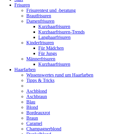
Frisuren
Frisurentest und -beratung
Brautfrisuren
Damenfrisuren
Kurzhaarfrisuren
Kurzhaarfrisuren-Trends
Langhaarfrisuren
Kinderfrisuren
Für Mädchen
Für Jungs
Männerfrisuren
Kurzhaarfrisuren
Haarfarben
Wissenswertes rund um Haarfarben
Tipps & Tricks
Aschblond
Aschbraun
Blau
Blond
Bordeauxrot
Braun
Caramel
Champagnerblond