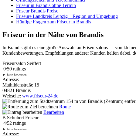
Friseur in Brandis ohne Termin
Friseur Brandis Preise
Friseure Landkreis Leipzig – Region und Umgebung
Häufige Fragen zum Friseur in Brandis
Friseur in der Nähe von Brandis
In Brandis gibt es eine große Auswahl an Friseursalons — von kleine
Kundenbewertungen. Empfehlungen anderer Kunden helfen dabei, den 
Friseursalon Seiffert
0
/
5
0
ratings
►
bitte bewerten
Adresse:
Mathildenstraße 15
04821 Brandis
Webseite:
www.friseur-24.de
154 m
von Brandis (Zentrum) entfer
Route
Bearbeiten
B.Schubert Friseur
4
/
5
2
ratings
►
bitte bewerten
Adresse: