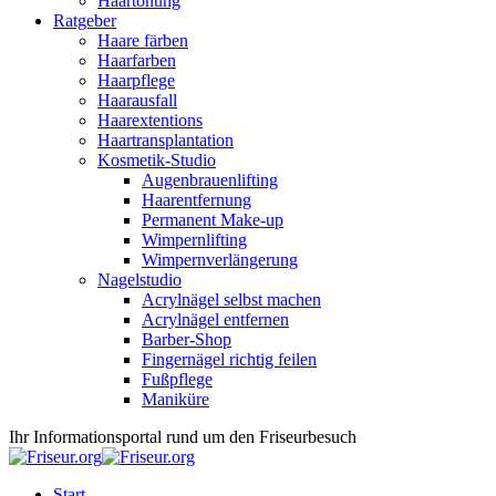
Haartönung
Ratgeber
Haare färben
Haarfarben
Haarpflege
Haarausfall
Haarextentions
Haartransplantation
Kosmetik-Studio
Augenbrauenlifting
Haarentfernung
Permanent Make-up
Wimpernlifting
Wimpernverlängerung
Nagelstudio
Acrylnägel selbst machen
Acrylnägel entfernen
Barber-Shop
Fingernägel richtig feilen
Fußpflege
Maniküre
Ihr Informationsportal rund um den Friseurbesuch
Start