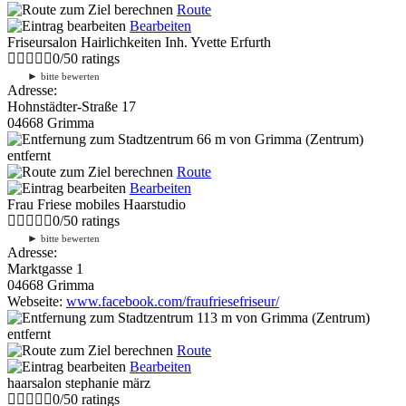
Route
Bearbeiten
Friseursalon Hairlichkeiten Inh. Yvette Erfurth
0
/
5
0
ratings
►
bitte bewerten
Adresse:
Hohnstädter-Straße 17
04668 Grimma
66 m
von Grimma (Zentrum)
entfernt
Route
Bearbeiten
Frau Friese mobiles Haarstudio
0
/
5
0
ratings
►
bitte bewerten
Adresse:
Marktgasse 1
04668 Grimma
Webseite:
www.facebook.com/fraufriesefriseur/
113 m
von Grimma (Zentrum)
entfernt
Route
Bearbeiten
haarsalon stephanie märz
0
/
5
0
ratings