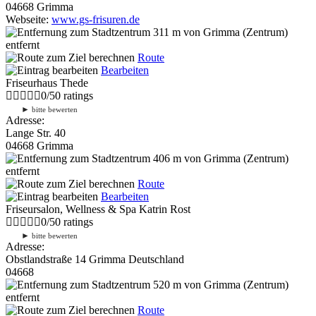
04668 Grimma
Webseite:
www.gs-frisuren.de
311 m
von Grimma (Zentrum)
entfernt
Route
Bearbeiten
Friseurhaus Thede
0
/
5
0
ratings
►
bitte bewerten
Adresse:
Lange Str. 40
04668 Grimma
406 m
von Grimma (Zentrum)
entfernt
Route
Bearbeiten
Friseursalon, Wellness & Spa Katrin Rost
0
/
5
0
ratings
►
bitte bewerten
Adresse:
Obstlandstraße 14 Grimma Deutschland
04668
520 m
von Grimma (Zentrum)
entfernt
Route