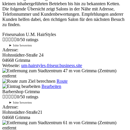
kleinen inhabergeführten Betrieben bis hin zu bekannten Ketten.
Die folgende Übersicht zeigt Salons in der Nähe mit Adresse,
Telefonnummer und Kundenbewertungen. Empfehlungen anderer
Kunden helfen dabei, den richtigen Salon für den nächsten Besuch
zu finden.
Friseursalon U.M. HairStyles
0
/
5
0
ratings
►
bitte bewerten
Adresse:
Hohnstädter-Straße 24
04668 Grimma
Webseite:
um-hairstyles-friseur.business.site
47 m
von Grimma (Zentrum)
entfernt
Route
Bearbeiten
Barbershop Grimma
0
/
5
0
ratings
►
bitte bewerten
Adresse:
Hohnstädter-Straße21
04668 Grimma
61 m
von Grimma (Zentrum)
entfernt