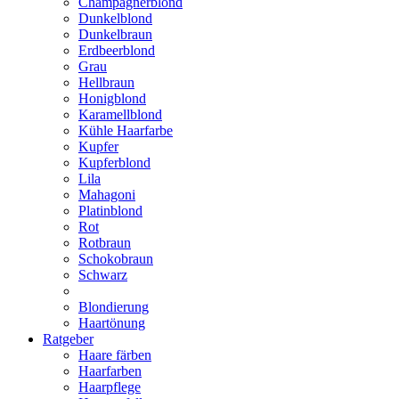
Champagnerblond
Dunkelblond
Dunkelbraun
Erdbeerblond
Grau
Hellbraun
Honigblond
Karamellblond
Kühle Haarfarbe
Kupfer
Kupferblond
Lila
Mahagoni
Platinblond
Rot
Rotbraun
Schokobraun
Schwarz
Blondierung
Haartönung
Ratgeber
Haare färben
Haarfarben
Haarpflege