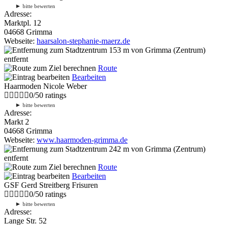
►
bitte bewerten
Adresse:
Marktpl. 12
04668 Grimma
Webseite:
haarsalon-stephanie-maerz.de
153 m
von Grimma (Zentrum)
entfernt
Route
Bearbeiten
Haarmoden Nicole Weber
0
/
5
0
ratings
►
bitte bewerten
Adresse:
Markt 2
04668 Grimma
Webseite:
www.haarmoden-grimma.de
242 m
von Grimma (Zentrum)
entfernt
Route
Bearbeiten
GSF Gerd Streitberg Frisuren
0
/
5
0
ratings
►
bitte bewerten
Adresse:
Lange Str. 52