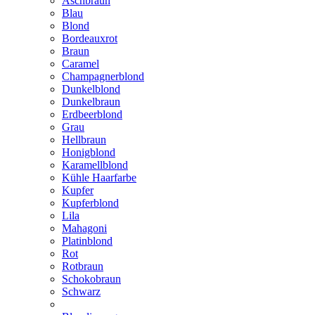
Aschbraun
Blau
Blond
Bordeauxrot
Braun
Caramel
Champagnerblond
Dunkelblond
Dunkelbraun
Erdbeerblond
Grau
Hellbraun
Honigblond
Karamellblond
Kühle Haarfarbe
Kupfer
Kupferblond
Lila
Mahagoni
Platinblond
Rot
Rotbraun
Schokobraun
Schwarz