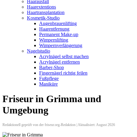
Haarausfall
Haarextentions
Haartransplantation
Kosmetik-Studio
Augenbrauenlifting
Haarentfernung
Permanent Make-up
Wimpernlifting
Wimpernverlängerung
Nagelstudio
Acrylnägel selbst machen
Acrylnägel entfernen
Barber-Shop
Fingernägel richtig feilen
Fußpflege
Maniküre
Friseur in Grimma und
Umgebung
Redaktionell geprüft von der friseur.org-Redaktion | Aktualisiert: August 2026