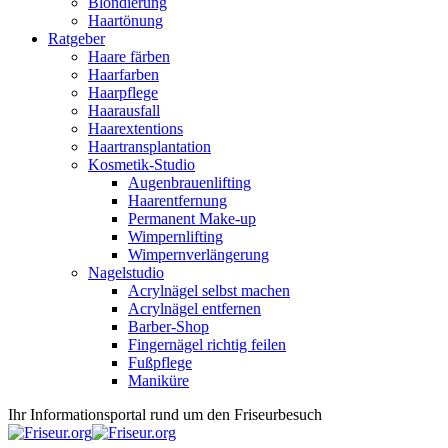
Blondierung
Haartönung
Ratgeber
Haare färben
Haarfarben
Haarpflege
Haarausfall
Haarextentions
Haartransplantation
Kosmetik-Studio
Augenbrauenlifting
Haarentfernung
Permanent Make-up
Wimpernlifting
Wimpernverlängerung
Nagelstudio
Acrylnägel selbst machen
Acrylnägel entfernen
Barber-Shop
Fingernägel richtig feilen
Fußpflege
Maniküre
Ihr Informationsportal rund um den Friseurbesuch