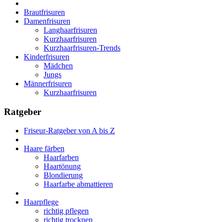
Brautfrisuren
Damenfrisuren
Langhaarfrisuren
Kurzhaarfrisuren
Kurzhaarfrisuren-Trends
Kinderfrisuren
Mädchen
Jungs
Männerfrisuren
Kurzhaarfrisuren
Ratgeber
Friseur-Ratgeber von A bis Z
Haare färben
Haarfarben
Haartönung
Blondierung
Haarfarbe abmattieren
Haarpflege
richtig pflegen
richtig trocknen