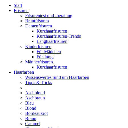
Start
Frisuren
Frisurentest und -beratung
Brautfrisuren
Damenfrisuren
Kurzhaarfrisuren
Kurzhaarfrisuren-Trends
Langhaarfrisuren
Kinderfrisuren
Für Mädchen
Für Jungs
Männerfrisuren
Kurzhaarfrisuren
Haarfarben
Wissenswertes rund um Haarfarben
Tipps & Tricks
Aschblond
Aschbraun
Blau
Blond
Bordeauxrot
Braun
Caramel