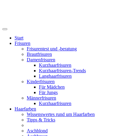
Start
Frisuren
Frisurentest und -beratung
Brautfrisuren
Damenfrisuren
Kurzhaarfrisuren
Kurzhaarfrisuren-Trends
Langhaarfrisuren
Kinderfrisuren
Für Mädchen
Für Jungs
Männerfrisuren
Kurzhaarfrisuren
Haarfarben
Wissenswertes rund um Haarfarben
Tipps & Tricks
Aschblond