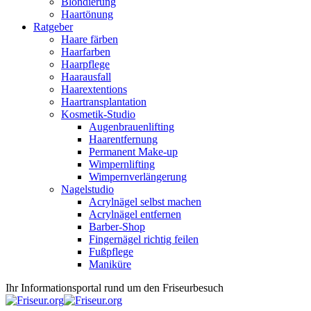
Blondierung
Haartönung
Ratgeber
Haare färben
Haarfarben
Haarpflege
Haarausfall
Haarextentions
Haartransplantation
Kosmetik-Studio
Augenbrauenlifting
Haarentfernung
Permanent Make-up
Wimpernlifting
Wimpernverlängerung
Nagelstudio
Acrylnägel selbst machen
Acrylnägel entfernen
Barber-Shop
Fingernägel richtig feilen
Fußpflege
Maniküre
Ihr Informationsportal rund um den Friseurbesuch