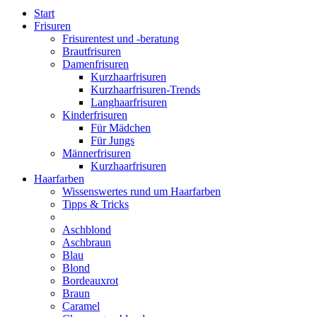
Start
Frisuren
Frisurentest und -beratung
Brautfrisuren
Damenfrisuren
Kurzhaarfrisuren
Kurzhaarfrisuren-Trends
Langhaarfrisuren
Kinderfrisuren
Für Mädchen
Für Jungs
Männerfrisuren
Kurzhaarfrisuren
Haarfarben
Wissenswertes rund um Haarfarben
Tipps & Tricks
Aschblond
Aschbraun
Blau
Blond
Bordeauxrot
Braun
Caramel