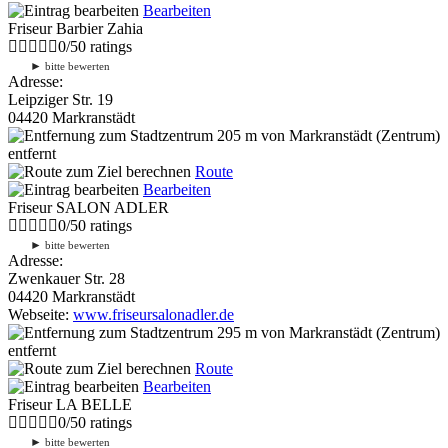
Bearbeiten
Friseur Barbier Zahia
0
/
5
0
ratings
►
bitte bewerten
Adresse:
Leipziger Str. 19
04420 Markranstädt
205 m
von Markranstädt (Zentrum)
entfernt
Route
Bearbeiten
Friseur SALON ADLER
0
/
5
0
ratings
►
bitte bewerten
Adresse:
Zwenkauer Str. 28
04420 Markranstädt
Webseite:
www.friseursalonadler.de
295 m
von Markranstädt (Zentrum)
entfernt
Route
Bearbeiten
Friseur LA BELLE
0
/
5
0
ratings
►
bitte bewerten