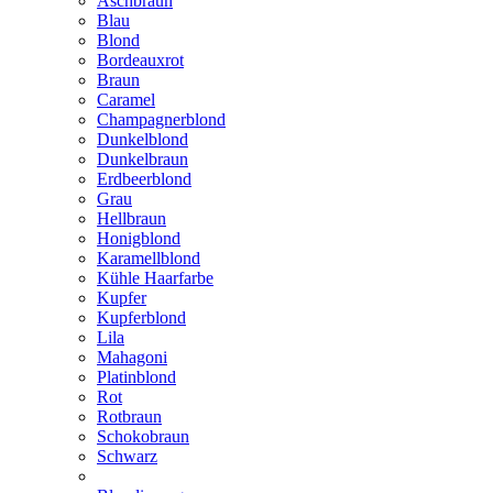
Aschbraun
Blau
Blond
Bordeauxrot
Braun
Caramel
Champagnerblond
Dunkelblond
Dunkelbraun
Erdbeerblond
Grau
Hellbraun
Honigblond
Karamellblond
Kühle Haarfarbe
Kupfer
Kupferblond
Lila
Mahagoni
Platinblond
Rot
Rotbraun
Schokobraun
Schwarz