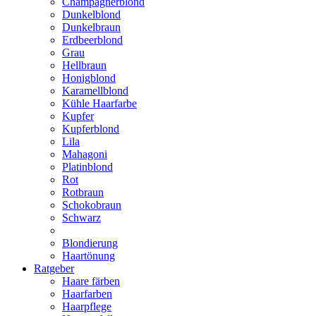
Champagnerblond
Dunkelblond
Dunkelbraun
Erdbeerblond
Grau
Hellbraun
Honigblond
Karamellblond
Kühle Haarfarbe
Kupfer
Kupferblond
Lila
Mahagoni
Platinblond
Rot
Rotbraun
Schokobraun
Schwarz
Blondierung
Haartönung
Ratgeber
Haare färben
Haarfarben
Haarpflege