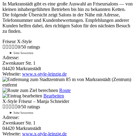
In Markranstädt gibt es eine große Auswahl an Friseursalons — von
kleinen inhabergeführten Betrieben bis hin zu bekannten Ketten.
Die folgende Übersicht zeigt Salons in der Nähe mit Adresse,
Telefonnummer und Kundenbewertungen. Empfehlungen anderer
Kunden helfen dabei, den richtigen Salon für den nächsten Besuch
zu finden.
Friseur X-Style
0
/
5
0
ratings
►
bitte bewerten
Adresse:
Zwenkauer Str. 1
04420 Markranstädt
Webseite:
www.x-style-leipzig.de
85 m
von Markranstädt (Zentrum)
entfernt
Route
Bearbeiten
X-Style Friseur – Manja Schneider
0
/
5
0
ratings
►
bitte bewerten
Adresse:
Zwenkauer Str. 1
04420 Markranstädt
Webseite:
www.x-style-leipzig.de