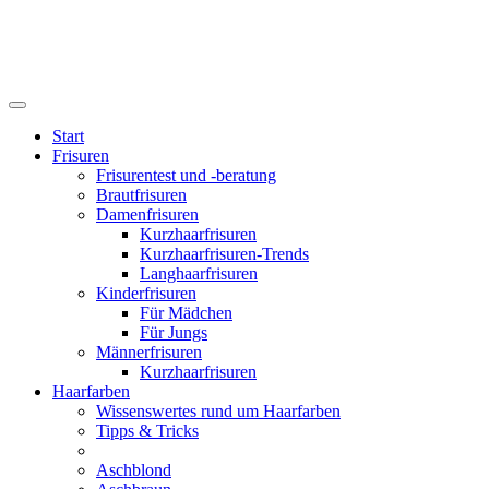
Start
Frisuren
Frisurentest und -beratung
Brautfrisuren
Damenfrisuren
Kurzhaarfrisuren
Kurzhaarfrisuren-Trends
Langhaarfrisuren
Kinderfrisuren
Für Mädchen
Für Jungs
Männerfrisuren
Kurzhaarfrisuren
Haarfarben
Wissenswertes rund um Haarfarben
Tipps & Tricks
Aschblond