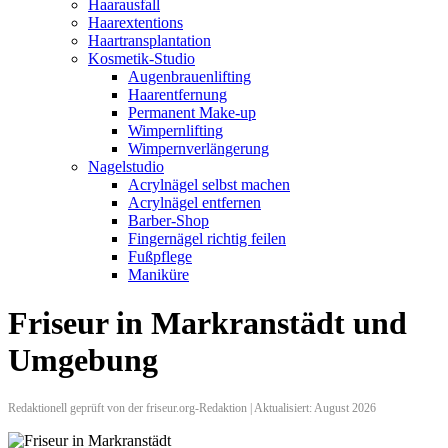
Haarausfall
Haarextentions
Haartransplantation
Kosmetik-Studio
Augenbrauenlifting
Haarentfernung
Permanent Make-up
Wimpernlifting
Wimpernverlängerung
Nagelstudio
Acrylnägel selbst machen
Acrylnägel entfernen
Barber-Shop
Fingernägel richtig feilen
Fußpflege
Maniküre
Friseur in Markranstädt und
Umgebung
Redaktionell geprüft von der friseur.org-Redaktion | Aktualisiert: August 2026