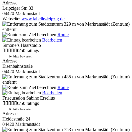
Adresse:
Leipziger Str. 33
04420 Markranstädt
Webseite:
www.labelle-leipzig.de
329 m
von Markranstädt (Zentrum)
entfernt
Route
Bearbeiten
Simone’s Haarstudio
0
/
5
0
ratings
►
bitte bewerten
Adresse:
Eisenbahnstraße
04420 Markranstädt
485 m
von Markranstädt (Zentrum)
entfernt
Route
Bearbeiten
Friseursalon Sabine Erselius
0
/
5
0
ratings
►
bitte bewerten
Adresse:
Heidestraße 24
04420 Markranstädt
753 m
von Markranstädt (Zentrum)