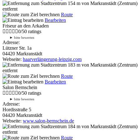
154 m
von Markranstädt (Zentrum)
entfernt
Route
Bearbeiten
Friseur an den Arkaden
0
/
5
0
ratings
►
bitte bewerten
Adresse:
Lützner Str. 1a
04420 Markranstädt
Webseite:
haarverlängerung-leipzig.com
183 m
von Markranstädt (Zentrum)
entfernt
Route
Bearbeiten
Salon Bernschein
0
/
5
0
ratings
►
bitte bewerten
Adresse:
Hordisstraße 5
04420 Markranstädt
Webseite:
www.salon-bernschein.de
184 m
von Markranstädt (Zentrum)
entfernt
Route