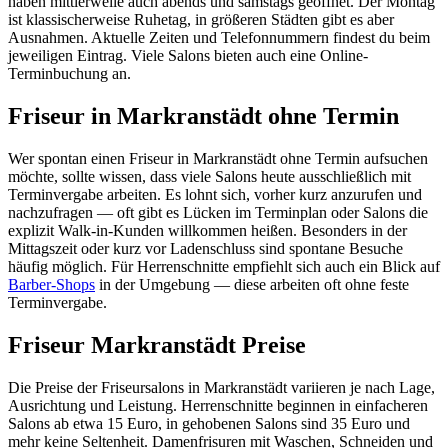
haben mittlerweile auch abends und samstags geöffnet. Der Montag
ist klassischerweise Ruhetag, in größeren Städten gibt es aber
Ausnahmen. Aktuelle Zeiten und Telefonnummern findest du beim
jeweiligen Eintrag. Viele Salons bieten auch eine Online-
Terminbuchung an.
Friseur in Markranstädt ohne Termin
Wer spontan einen Friseur in Markranstädt ohne Termin aufsuchen
möchte, sollte wissen, dass viele Salons heute ausschließlich mit
Terminvergabe arbeiten. Es lohnt sich, vorher kurz anzurufen und
nachzufragen — oft gibt es Lücken im Terminplan oder Salons die
explizit Walk-in-Kunden willkommen heißen. Besonders in der
Mittagszeit oder kurz vor Ladenschluss sind spontane Besuche
häufig möglich. Für Herrenschnitte empfiehlt sich auch ein Blick auf
Barber-Shops
in der Umgebung — diese arbeiten oft ohne feste
Terminvergabe.
Friseur Markranstädt Preise
Die Preise der Friseursalons in Markranstädt variieren je nach Lage,
Ausrichtung und Leistung. Herrenschnitte beginnen in einfacheren
Salons ab etwa 15 Euro, in gehobenen Salons sind 35 Euro und
mehr keine Seltenheit. Damenfrisuren mit Waschen, Schneiden und