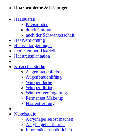
Haarprobleme & Lösungen
Haarausfall
Kreisrunder
durch Corona
nach der Schwangerschaft
Haarverdichtung
Haarverlängerungen
Perücken und Haarteile
Haartransplantation
Kosmetik-Studio
Augenbrauenfarbe
Augenbrauenlifting
Wimpernfarbe
Wimpernlifting
Wimpernverlängerung
Permanent Make-up
Haarentfernung
Nagelstudio
Acrylnägel selbst machen
Acrylnägel entfernen
Fingernägel richtig feilen