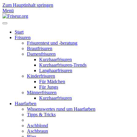
Zum Hauptinhalt springen
Menü
Start
Frisuren
Frisurentest und -beratung
Brautfrisuren
Damenfrisuren
Kurzhaarfrisuren
Kurzhaarfrisuren-Trends
Langhaarfrisuren
Kinderfrisuren
Für Mädchen
Für Jungs
Männerfrisuren
Kurzhaarfrisuren
Haarfarben
Wissenswertes rund um Haarfarben
Tipps & Tricks
Aschblond
Aschbraun
Blau