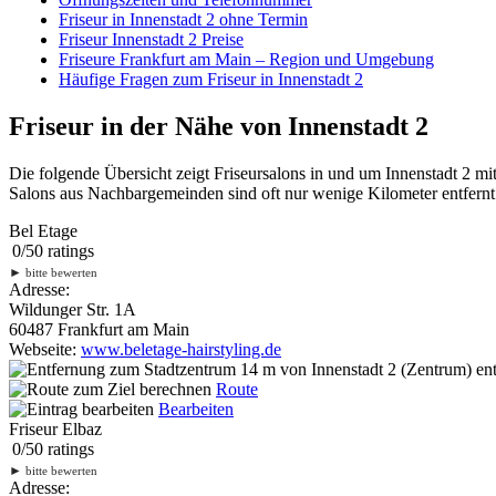
Friseur in Innenstadt 2 ohne Termin
Friseur Innenstadt 2 Preise
Friseure Frankfurt am Main – Region und Umgebung
Häufige Fragen zum Friseur in Innenstadt 2
Friseur in der Nähe von Innenstadt 2
Die folgende Übersicht zeigt Friseursalons in und um Innenstadt 2 m
Salons aus Nachbargemeinden sind oft nur wenige Kilometer entfernt.
Bel Etage
0
/
5
0
ratings
►
bitte bewerten
Adresse:
Wildunger Str. 1A
60487 Frankfurt am Main
Webseite:
www.beletage-hairstyling.de
14 m
von Innenstadt 2 (Zentrum) ent
Route
Bearbeiten
Friseur Elbaz
0
/
5
0
ratings
►
bitte bewerten
Adresse: