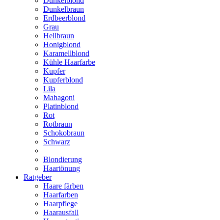
Dunkelblond
Dunkelbraun
Erdbeerblond
Grau
Hellbraun
Honigblond
Karamellblond
Kühle Haarfarbe
Kupfer
Kupferblond
Lila
Mahagoni
Platinblond
Rot
Rotbraun
Schokobraun
Schwarz
Blondierung
Haartönung
Ratgeber
Haare färben
Haarfarben
Haarpflege
Haarausfall