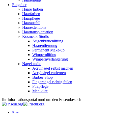
Haartönung
Ratgeber
Haare färben
Haarfarben
Haarpflege
Haarausfall
Haarextentions
Haartransplantation
Kosmetik-Studio
Augenbrauenlifting
Haarentfernung
Permanent Make-up
Wimpernlifting
Wimpernverlängerung
Nagelstudio
Acrylnägel selbst machen
Acrylnägel entfernen
Barber-Shop
Fingernägel richtig feilen
Fußpflege
Maniküre
Ihr Informationsportal rund um den Friseurbesuch
Start