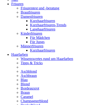
Frisuren
Frisurentest und -beratung
Brautfrisuren
Damenfrisuren
Kurzhaarfrisuren
Kurzhaarfrisuren-Trends
Langhaarfrisuren
Kinderfrisuren
Für Mädchen
Für Jungs
Männerfrisuren
Kurzhaarfrisuren
Haarfarben
Wissenswertes rund um Haarfarben
Tipps & Tricks
Aschblond
Aschbraun
Blau
Blond
Bordeauxrot
Braun
Caramel
Champagnerblond