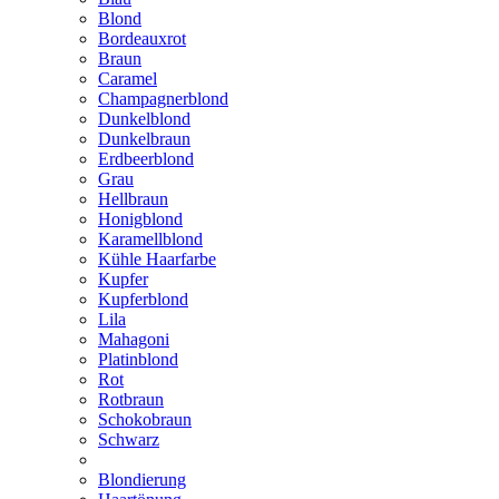
Blond
Bordeauxrot
Braun
Caramel
Champagnerblond
Dunkelblond
Dunkelbraun
Erdbeerblond
Grau
Hellbraun
Honigblond
Karamellblond
Kühle Haarfarbe
Kupfer
Kupferblond
Lila
Mahagoni
Platinblond
Rot
Rotbraun
Schokobraun
Schwarz
Blondierung