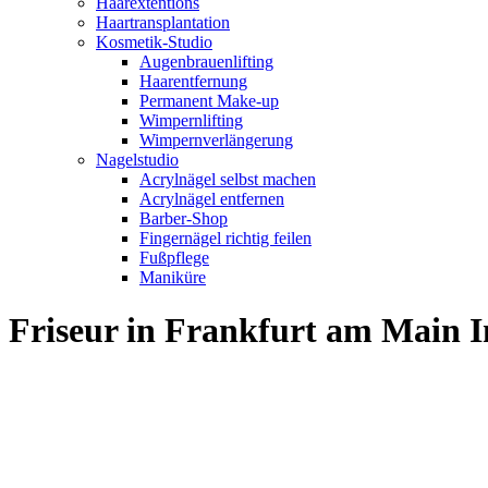
Haarextentions
Haartransplantation
Kosmetik-Studio
Augenbrauenlifting
Haarentfernung
Permanent Make-up
Wimpernlifting
Wimpernverlängerung
Nagelstudio
Acrylnägel selbst machen
Acrylnägel entfernen
Barber-Shop
Fingernägel richtig feilen
Fußpflege
Maniküre
Friseur in Frankfurt am Main 