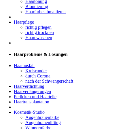
Haartönung
Blondierung
Haarfarbe abmattieren
Haarpflege
richtig pflegen
richtig trocknen
Haarewaschen
Haarprobleme & Lösungen
Haarausfall
Kreisrunder
durch Corona
nach der Schwangerschaft
Haarverdichtung
Haarverlängerungen
Perücken und Haarteile
Haartransplantation
Kosmetik-Studio
Augenbrauenfarbe
Augenbrauenlifting
Wimpernfarbe