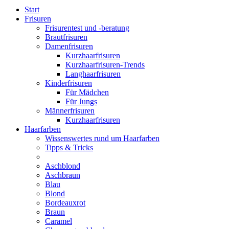
Start
Frisuren
Frisurentest und -beratung
Brautfrisuren
Damenfrisuren
Kurzhaarfrisuren
Kurzhaarfrisuren-Trends
Langhaarfrisuren
Kinderfrisuren
Für Mädchen
Für Jungs
Männerfrisuren
Kurzhaarfrisuren
Haarfarben
Wissenswertes rund um Haarfarben
Tipps & Tricks
Aschblond
Aschbraun
Blau
Blond
Bordeauxrot
Braun
Caramel