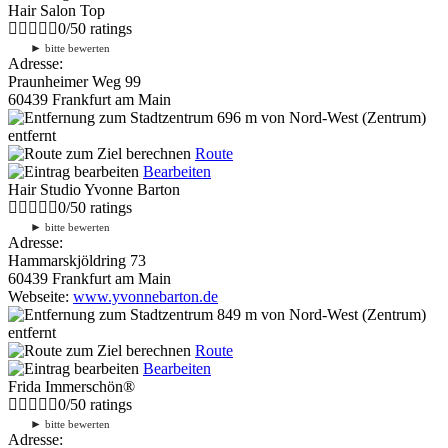
Hair Salon Top
0
/
5
0
ratings
►
bitte bewerten
Adresse:
Praunheimer Weg 99
60439 Frankfurt am Main
696 m
von Nord-West (Zentrum)
entfernt
Route
Bearbeiten
Hair Studio Yvonne Barton
0
/
5
0
ratings
►
bitte bewerten
Adresse:
Hammarskjöldring 73
60439 Frankfurt am Main
Webseite:
www.yvonnebarton.de
849 m
von Nord-West (Zentrum)
entfernt
Route
Bearbeiten
Frida Immerschön®
0
/
5
0
ratings
►
bitte bewerten
Adresse: