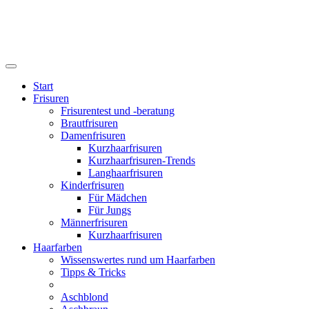
Start
Frisuren
Frisurentest und -beratung
Brautfrisuren
Damenfrisuren
Kurzhaarfrisuren
Kurzhaarfrisuren-Trends
Langhaarfrisuren
Kinderfrisuren
Für Mädchen
Für Jungs
Männerfrisuren
Kurzhaarfrisuren
Haarfarben
Wissenswertes rund um Haarfarben
Tipps & Tricks
Aschblond