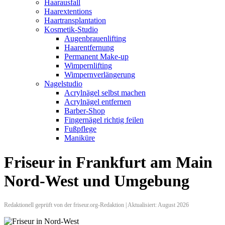
Haarausfall
Haarextentions
Haartransplantation
Kosmetik-Studio
Augenbrauenlifting
Haarentfernung
Permanent Make-up
Wimpernlifting
Wimpernverlängerung
Nagelstudio
Acrylnägel selbst machen
Acrylnägel entfernen
Barber-Shop
Fingernägel richtig feilen
Fußpflege
Maniküre
Friseur in Frankfurt am Main
Nord-West und Umgebung
Redaktionell geprüft von der friseur.org-Redaktion | Aktualisiert: August 2026