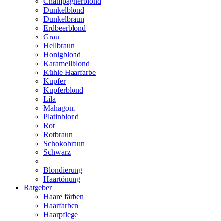
Champagnerblond
Dunkelblond
Dunkelbraun
Erdbeerblond
Grau
Hellbraun
Honigblond
Karamellblond
Kühle Haarfarbe
Kupfer
Kupferblond
Lila
Mahagoni
Platinblond
Rot
Rotbraun
Schokobraun
Schwarz
Blondierung
Haartönung
Ratgeber
Haare färben
Haarfarben
Haarpflege