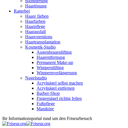
Blondierung
Haartönung
Ratgeber
Haare färben
Haarfarben
Haarpflege
Haarausfall
Haarextentions
Haartransplantation
Kosmetik-Studio
Augenbrauenlifting
Haarentfernung
Permanent Make-up
Wimpernlifting
Wimpernverlängerung
Nagelstudio
Acrylnägel selbst machen
Acrylnägel entfernen
Barber-Shop
Fingernägel richtig feilen
Fußpflege
Maniküre
Ihr Informationsportal rund um den Friseurbesuch