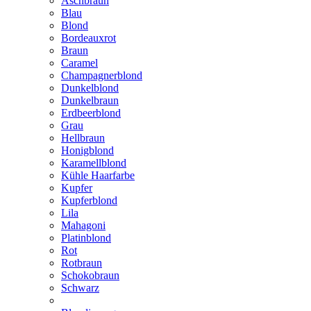
Aschbraun
Blau
Blond
Bordeauxrot
Braun
Caramel
Champagnerblond
Dunkelblond
Dunkelbraun
Erdbeerblond
Grau
Hellbraun
Honigblond
Karamellblond
Kühle Haarfarbe
Kupfer
Kupferblond
Lila
Mahagoni
Platinblond
Rot
Rotbraun
Schokobraun
Schwarz