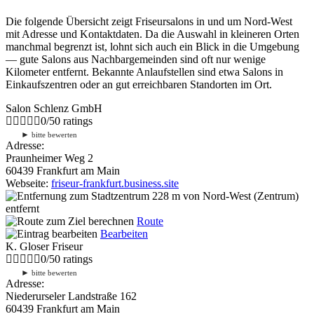
Die folgende Übersicht zeigt Friseursalons in und um Nord-West
mit Adresse und Kontaktdaten. Da die Auswahl in kleineren Orten
manchmal begrenzt ist, lohnt sich auch ein Blick in die Umgebung
— gute Salons aus Nachbargemeinden sind oft nur wenige
Kilometer entfernt. Bekannte Anlaufstellen sind etwa Salons in
Einkaufszentren oder an gut erreichbaren Standorten im Ort.
Salon Schlenz GmbH
0
/
5
0
ratings
►
bitte bewerten
Adresse:
Praunheimer Weg 2
60439 Frankfurt am Main
Webseite:
friseur-frankfurt.business.site
228 m
von Nord-West (Zentrum)
entfernt
Route
Bearbeiten
K. Gloser Friseur
0
/
5
0
ratings
►
bitte bewerten
Adresse:
Niederurseler Landstraße 162
60439 Frankfurt am Main