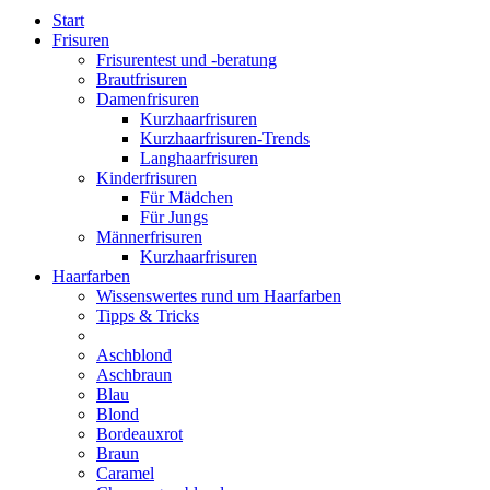
Start
Frisuren
Frisurentest und -beratung
Brautfrisuren
Damenfrisuren
Kurzhaarfrisuren
Kurzhaarfrisuren-Trends
Langhaarfrisuren
Kinderfrisuren
Für Mädchen
Für Jungs
Männerfrisuren
Kurzhaarfrisuren
Haarfarben
Wissenswertes rund um Haarfarben
Tipps & Tricks
Aschblond
Aschbraun
Blau
Blond
Bordeauxrot
Braun
Caramel