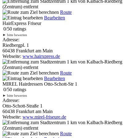
1 km
von Kalbach-Riedberg
(Zentrum) entfernt
Route
Bearbeiten
HairExpress Friseur
0
/
5
0
ratings
►
bitte bewerten
Adresse:
Riedbergpl. 1
60438 Frankfurt am Main
Webseite:
www.hairxpress.de
1 km
von Kalbach-Riedberg
(Zentrum) entfernt
Route
Bearbeiten
MIREL Hairdressers Otto-Schott-Str 1
0
/
5
0
ratings
►
bitte bewerten
Adresse:
Otto-Schott-Straße 1
60438 Frankfurt am Main
Webseite:
www.mirel-friseure.de
1 km
von Kalbach-Riedberg
(Zentrum) entfernt
Route