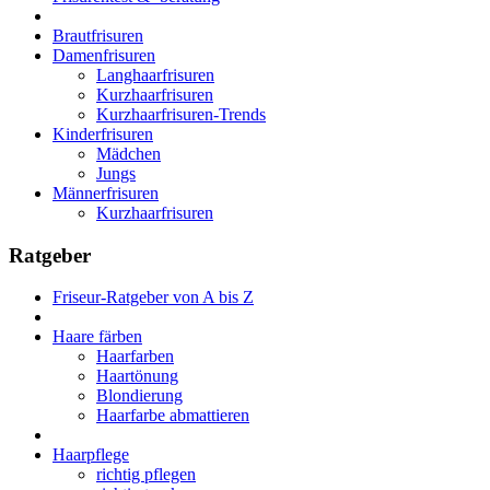
Brautfrisuren
Damenfrisuren
Langhaarfrisuren
Kurzhaarfrisuren
Kurzhaarfrisuren-Trends
Kinderfrisuren
Mädchen
Jungs
Männerfrisuren
Kurzhaarfrisuren
Ratgeber
Friseur-Ratgeber von A bis Z
Haare färben
Haarfarben
Haartönung
Blondierung
Haarfarbe abmattieren
Haarpflege
richtig pflegen