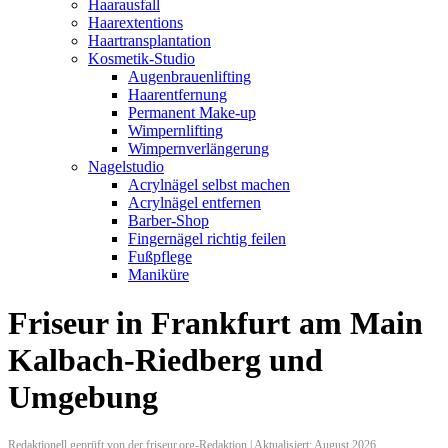
Haarausfall
Haarextentions
Haartransplantation
Kosmetik-Studio
Augenbrauenlifting
Haarentfernung
Permanent Make-up
Wimpernlifting
Wimpernverlängerung
Nagelstudio
Acrylnägel selbst machen
Acrylnägel entfernen
Barber-Shop
Fingernägel richtig feilen
Fußpflege
Maniküre
Friseur in Frankfurt am Main
Kalbach-Riedberg und
Umgebung
Redaktionell geprüft von der friseur.org-Redaktion | Aktualisiert: August 2026