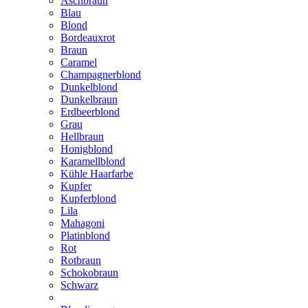
Aschbraun
Blau
Blond
Bordeauxrot
Braun
Caramel
Champagnerblond
Dunkelblond
Dunkelbraun
Erdbeerblond
Grau
Hellbraun
Honigblond
Karamellblond
Kühle Haarfarbe
Kupfer
Kupferblond
Lila
Mahagoni
Platinblond
Rot
Rotbraun
Schokobraun
Schwarz