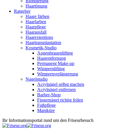
Blondierung
Haartönung
Ratgeber
Haare färben
Haarfarben
Haarpflege
Haarausfall
Haarextentions
Haartransplantation
Kosmetik-Studio
Augenbrauenlifting
Haarentfernung
Permanent Make-up
Wimpernlifting
Wimpernverlängerung
Nagelstudio
Acrylnägel selbst machen
Acrylnägel entfernen
Barber-Shop
Fingernägel richtig feilen
Fußpflege
Maniküre
Ihr Informationsportal rund um den Friseurbesuch