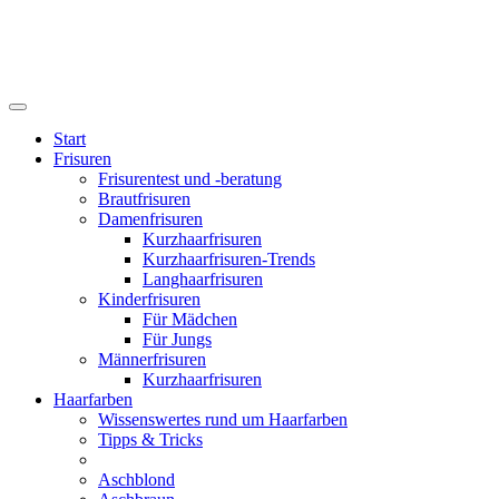
Start
Frisuren
Frisurentest und -beratung
Brautfrisuren
Damenfrisuren
Kurzhaarfrisuren
Kurzhaarfrisuren-Trends
Langhaarfrisuren
Kinderfrisuren
Für Mädchen
Für Jungs
Männerfrisuren
Kurzhaarfrisuren
Haarfarben
Wissenswertes rund um Haarfarben
Tipps & Tricks
Aschblond