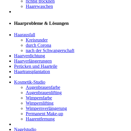
richtig trocknen
Haarewaschen
Haarprobleme & Lösungen
Haarausfall
Kreisrunder
durch Corona
nach der Schwangerschaft
Haarverdichtung
Haarverlängerungen
Perücken und Haarteile
Haartransplantation
Kosmetik-Studio
Augenbrauenfarbe
Augenbrauenlifting
Wimpernfarbe
Wimpernlifting
Wimpernverlängerung
Permanent Make-up
Haarentfernung
Nagelstudio