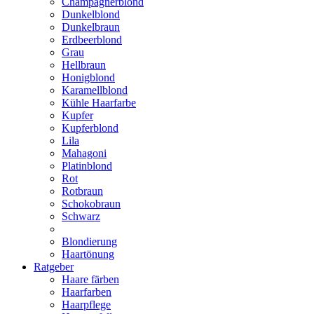
Champagnerblond
Dunkelblond
Dunkelbraun
Erdbeerblond
Grau
Hellbraun
Honigblond
Karamellblond
Kühle Haarfarbe
Kupfer
Kupferblond
Lila
Mahagoni
Platinblond
Rot
Rotbraun
Schokobraun
Schwarz
Blondierung
Haartönung
Ratgeber
Haare färben
Haarfarben
Haarpflege