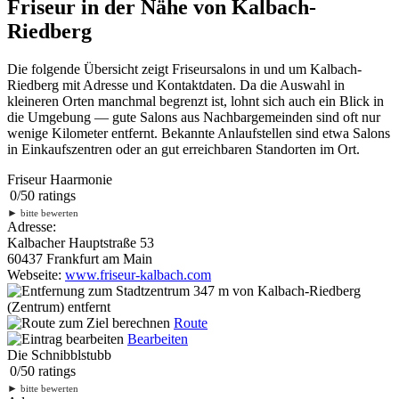
Friseur in der Nähe von Kalbach-
Riedberg
Die folgende Übersicht zeigt Friseursalons in und um Kalbach-
Riedberg mit Adresse und Kontaktdaten. Da die Auswahl in
kleineren Orten manchmal begrenzt ist, lohnt sich auch ein Blick in
die Umgebung — gute Salons aus Nachbargemeinden sind oft nur
wenige Kilometer entfernt. Bekannte Anlaufstellen sind etwa Salons
in Einkaufszentren oder an gut erreichbaren Standorten im Ort.
Friseur Haarmonie
0
/
5
0
ratings
►
bitte bewerten
Adresse:
Kalbacher Hauptstraße 53
60437 Frankfurt am Main
Webseite:
www.friseur-kalbach.com
347 m
von Kalbach-Riedberg
(Zentrum) entfernt
Route
Bearbeiten
Die Schnibblstubb
0
/
5
0
ratings
►
bitte bewerten