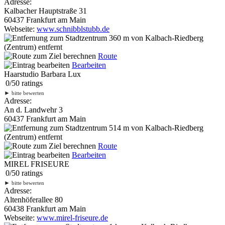
Adresse:
Kalbacher Hauptstraße 31
60437 Frankfurt am Main
Webseite:
www.schnibblstubb.de
360 m
von Kalbach-Riedberg
(Zentrum) entfernt
Route
Bearbeiten
Haarstudio Barbara Lux
0
/
5
0
ratings
►
bitte bewerten
Adresse:
An d. Landwehr 3
60437 Frankfurt am Main
514 m
von Kalbach-Riedberg
(Zentrum) entfernt
Route
Bearbeiten
MIREL FRISEURE
0
/
5
0
ratings
►
bitte bewerten
Adresse:
Altenhöferallee 80
60438 Frankfurt am Main
Webseite:
www.mirel-friseure.de