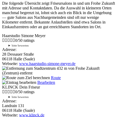
Die folgende Übersicht zeigt Friseursalons in und um Frohe Zukunft
mit Adresse und Kontaktdaten. Da die Auswahl in kleineren Orten
manchmal begrenzt ist, lohnt sich auch ein Blick in die Umgebung
— gute Salons aus Nachbargemeinden sind oft nur wenige
Kilometer entfernt. Bekannte Anlaufstellen sind etwa Salons in
Einkaufszentren oder an gut erreichbaren Standorten im Ort.
Haarstudio Simone Meyer
0
/
5
0
ratings
►
bitte bewerten
Adresse:
28 Dessauer Straße
06118 Halle (Saale)
Webseite:
www.haarstudio-simone-meyer.de
432 m
von Frohe Zukunft
(Zentrum) entfernt
Route
Bearbeiten
KLINCK Dein Friseur
0
/
5
0
ratings
►
bitte bewerten
Adresse:
Landrain 131
06118 Halle (Saale)
Webseite:
www.klinck.de