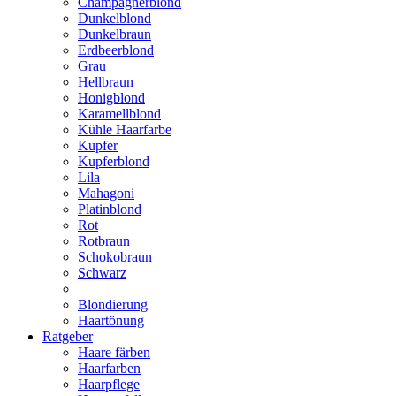
Champagnerblond
Dunkelblond
Dunkelbraun
Erdbeerblond
Grau
Hellbraun
Honigblond
Karamellblond
Kühle Haarfarbe
Kupfer
Kupferblond
Lila
Mahagoni
Platinblond
Rot
Rotbraun
Schokobraun
Schwarz
Blondierung
Haartönung
Ratgeber
Haare färben
Haarfarben
Haarpflege