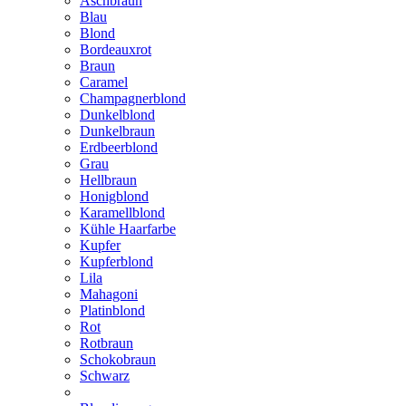
Aschbraun
Blau
Blond
Bordeauxrot
Braun
Caramel
Champagnerblond
Dunkelblond
Dunkelbraun
Erdbeerblond
Grau
Hellbraun
Honigblond
Karamellblond
Kühle Haarfarbe
Kupfer
Kupferblond
Lila
Mahagoni
Platinblond
Rot
Rotbraun
Schokobraun
Schwarz