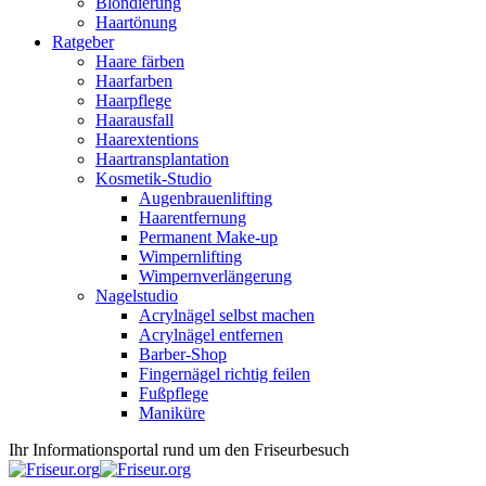
Blondierung
Haartönung
Ratgeber
Haare färben
Haarfarben
Haarpflege
Haarausfall
Haarextentions
Haartransplantation
Kosmetik-Studio
Augenbrauenlifting
Haarentfernung
Permanent Make-up
Wimpernlifting
Wimpernverlängerung
Nagelstudio
Acrylnägel selbst machen
Acrylnägel entfernen
Barber-Shop
Fingernägel richtig feilen
Fußpflege
Maniküre
Ihr Informationsportal rund um den Friseurbesuch