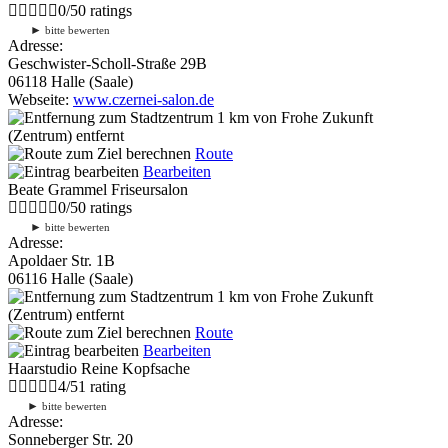
0
/
5
0
ratings
►
bitte bewerten
Adresse:
Geschwister-Scholl-Straße 29B
06118 Halle (Saale)
Webseite:
www.czernei-salon.de
1 km
von Frohe Zukunft
(Zentrum) entfernt
Route
Bearbeiten
Beate Grammel Friseursalon
0
/
5
0
ratings
►
bitte bewerten
Adresse:
Apoldaer Str. 1B
06116 Halle (Saale)
1 km
von Frohe Zukunft
(Zentrum) entfernt
Route
Bearbeiten
Haarstudio Reine Kopfsache
4
/
5
1
rating
►
bitte bewerten
Adresse:
Sonneberger Str. 20