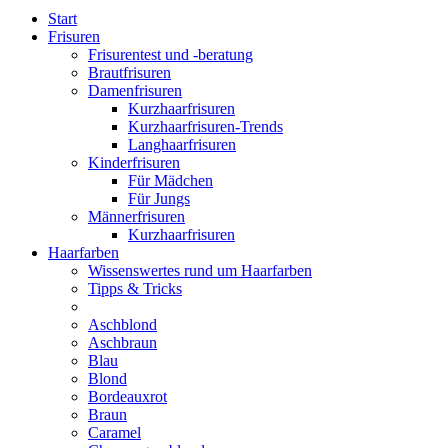
Start
Frisuren
Frisurentest und -beratung
Brautfrisuren
Damenfrisuren
Kurzhaarfrisuren
Kurzhaarfrisuren-Trends
Langhaarfrisuren
Kinderfrisuren
Für Mädchen
Für Jungs
Männerfrisuren
Kurzhaarfrisuren
Haarfarben
Wissenswertes rund um Haarfarben
Tipps & Tricks
Aschblond
Aschbraun
Blau
Blond
Bordeauxrot
Braun
Caramel