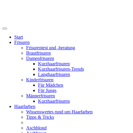
Start
Frisuren
Frisurentest und -beratung
Brautfrisuren
Damenfrisuren
Kurzhaarfrisuren
Kurzhaarfrisuren-Trends
Langhaarfrisuren
Kinderfrisuren
Für Mädchen
Für Jungs
Männerfrisuren
Kurzhaarfrisuren
Haarfarben
Wissenswertes rund um Haarfarben
Tipps & Tricks
Aschblond