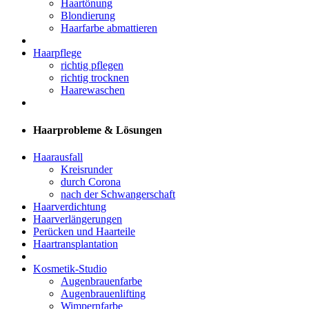
Haartönung
Blondierung
Haarfarbe abmattieren
Haarpflege
richtig pflegen
richtig trocknen
Haarewaschen
Haarprobleme & Lösungen
Haarausfall
Kreisrunder
durch Corona
nach der Schwangerschaft
Haarverdichtung
Haarverlängerungen
Perücken und Haarteile
Haartransplantation
Kosmetik-Studio
Augenbrauenfarbe
Augenbrauenlifting
Wimpernfarbe