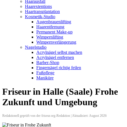
Haarausfall
Haarextentions
Haartransplantation
Kosmetik-Studio
Augenbrauenlifting
Haarentfernung
Permanent Make-up
Wimpernlifting
Wimpernverlängerung
Nagelstudio
Acrylnägel selbst machen
Acrylnägel entfernen
Barber-Shop
Fingernägel richtig feilen
Fußpflege
Maniküre
Friseur in Halle (Saale) Frohe
Zukunft und Umgebung
Redaktionell geprüft von der friseur.org-Redaktion | Aktualisiert: August 2026