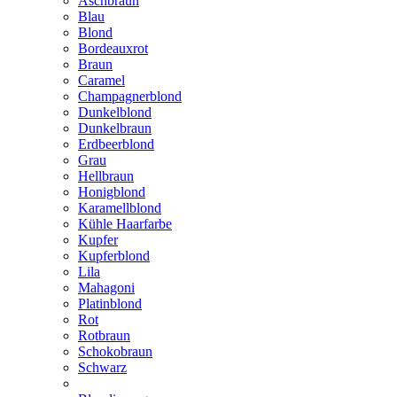
Aschbraun
Blau
Blond
Bordeauxrot
Braun
Caramel
Champagnerblond
Dunkelblond
Dunkelbraun
Erdbeerblond
Grau
Hellbraun
Honigblond
Karamellblond
Kühle Haarfarbe
Kupfer
Kupferblond
Lila
Mahagoni
Platinblond
Rot
Rotbraun
Schokobraun
Schwarz