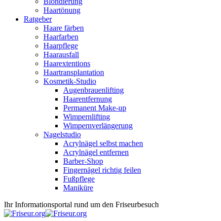
Blondierung
Haartönung
Ratgeber
Haare färben
Haarfarben
Haarpflege
Haarausfall
Haarextentions
Haartransplantation
Kosmetik-Studio
Augenbrauenlifting
Haarentfernung
Permanent Make-up
Wimpernlifting
Wimpernverlängerung
Nagelstudio
Acrylnägel selbst machen
Acrylnägel entfernen
Barber-Shop
Fingernägel richtig feilen
Fußpflege
Maniküre
Ihr Informationsportal rund um den Friseurbesuch