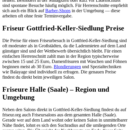
heißen. Besonders in der Mittagszeit oder kurz vor Ladenschluss
sind spontane Besuche häufig möglich. Für Herrenschnitte empfiehlt
sich auch ein Blick auf
Barber-Shops
in der Umgebung — diese
arbeiten oft ohne feste Terminvergabe.
Friseur Gottfried-Keller-Siedlung Preise
Die Preise für einen Friseurbesuch in Gottfried-Keller-Siedlung sind
oft moderater als in Großstädten, da die Ladenmieten auf dem Land
günstiger sind und der Wettbewerb übersichtlich bleibt. Für einen
einfachen Herrenschnitt zahlt man in der Region typischerweise
zwischen 15 und 25 Euro, Damenfrisuren mit Waschen und Föhnen
beginnen meist ab 30 Euro.
Blondierungen
und Spezialtechniken
wie Balayage sind individuell zu erfragen. Die genauen Preise
findest du direkt beim jeweiligen Salon.
Friseure Halle (Saale) – Region und
Umgebung
Neben den Salons direkt in Gottfried-Keller-Siedlung findest du auf
friseur.org auch Friseursalons aus dem gesamten Halle (Saale).
Gerade wer auf dem Land wohnt oder keinen Salon in unmittelbarer
Nähe findet, lohnt es sich den Suchradius auf die umliegenden Orte