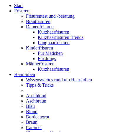
Start
Frisuren
Frisurentest und -beratung
Brautfrisuren
Damenfrisuren
Kurzhaarfrisuren
Kurzhaarfrisuren-Trends
Langhaarfrisuren
Kinderfrisuren
Für Mädchen
Für Jungs
Männerfrisuren
Kurzhaarfrisuren
Haarfarben
Wissenswertes rund um Haarfarben
Tipps & Tricks
Aschblond
Aschbraun
Blau
Blond
Bordeauxrot
Braun
Caramel