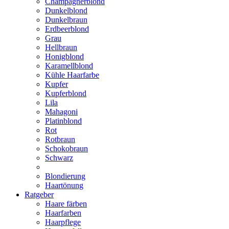
Champagnerblond
Dunkelblond
Dunkelbraun
Erdbeerblond
Grau
Hellbraun
Honigblond
Karamellblond
Kühle Haarfarbe
Kupfer
Kupferblond
Lila
Mahagoni
Platinblond
Rot
Rotbraun
Schokobraun
Schwarz
Blondierung
Haartönung
Ratgeber
Haare färben
Haarfarben
Haarpflege