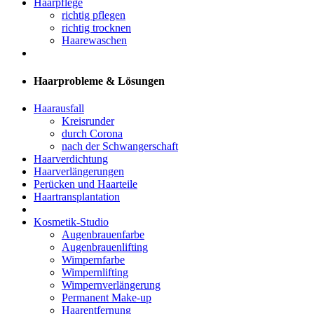
Haarpflege
richtig pflegen
richtig trocknen
Haarewaschen
Haarprobleme & Lösungen
Haarausfall
Kreisrunder
durch Corona
nach der Schwangerschaft
Haarverdichtung
Haarverlängerungen
Perücken und Haarteile
Haartransplantation
Kosmetik-Studio
Augenbrauenfarbe
Augenbrauenlifting
Wimpernfarbe
Wimpernlifting
Wimpernverlängerung
Permanent Make-up
Haarentfernung