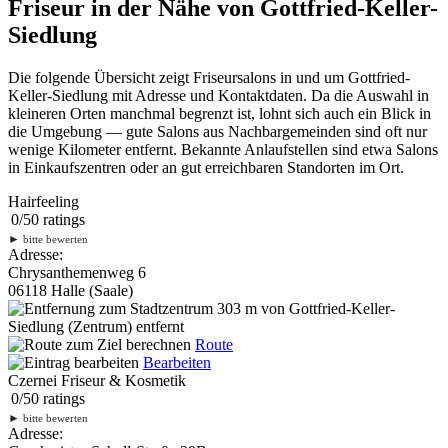
Friseur in der Nähe von Gottfried-Keller-
Siedlung
Die folgende Übersicht zeigt Friseursalons in und um Gottfried-
Keller-Siedlung mit Adresse und Kontaktdaten. Da die Auswahl in
kleineren Orten manchmal begrenzt ist, lohnt sich auch ein Blick in
die Umgebung — gute Salons aus Nachbargemeinden sind oft nur
wenige Kilometer entfernt. Bekannte Anlaufstellen sind etwa Salons
in Einkaufszentren oder an gut erreichbaren Standorten im Ort.
Hairfeeling
0
/
5
0
ratings
►
bitte bewerten
Adresse:
Chrysanthemenweg 6
06118 Halle (Saale)
303 m
von Gottfried-Keller-
Siedlung (Zentrum) entfernt
Route
Bearbeiten
Czernei Friseur & Kosmetik
0
/
5
0
ratings
►
bitte bewerten
Adresse: