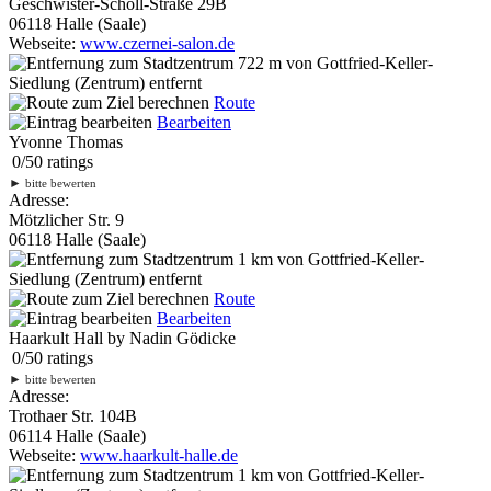
Geschwister-Scholl-Straße 29B
06118 Halle (Saale)
Webseite:
www.czernei-salon.de
722 m
von Gottfried-Keller-
Siedlung (Zentrum) entfernt
Route
Bearbeiten
Yvonne Thomas
0
/
5
0
ratings
►
bitte bewerten
Adresse:
Mötzlicher Str. 9
06118 Halle (Saale)
1 km
von Gottfried-Keller-
Siedlung (Zentrum) entfernt
Route
Bearbeiten
Haarkult Hall by Nadin Gödicke
0
/
5
0
ratings
►
bitte bewerten
Adresse:
Trothaer Str. 104B
06114 Halle (Saale)
Webseite:
www.haarkult-halle.de
1 km
von Gottfried-Keller-