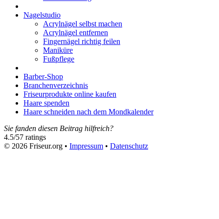
Nagelstudio
Acrylnägel selbst machen
Acrylnägel entfernen
Fingernägel richtig feilen
Maniküre
Fußpflege
Barber-Shop
Branchenverzeichnis
Friseurprodukte online kaufen
Haare spenden
Haare schneiden nach dem Mondkalender
Sie fanden diesen Beitrag hilfreich?
4.5
/
5
7
ratings
© 2026 Friseur.org •
Impressum
•
Datenschutz