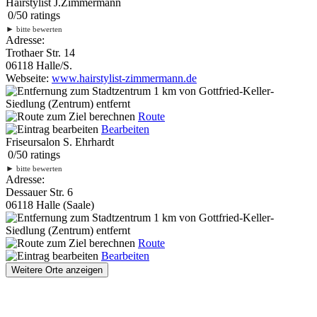
Hairstylist J.Zimmermann
0
/
5
0
ratings
►
bitte bewerten
Adresse:
Trothaer Str. 14
06118 Halle/S.
Webseite:
www.hairstylist-zimmermann.de
1 km
von Gottfried-Keller-
Siedlung (Zentrum) entfernt
Route
Bearbeiten
Friseursalon S. Ehrhardt
0
/
5
0
ratings
►
bitte bewerten
Adresse:
Dessauer Str. 6
06118 Halle (Saale)
1 km
von Gottfried-Keller-
Siedlung (Zentrum) entfernt
Route
Bearbeiten
Weitere Orte anzeigen