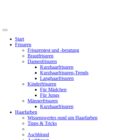
Start
Frisuren
Frisurentest und -beratung
Brautfrisuren
Damenfrisuren
Kurzhaarfrisuren
Kurzhaarfrisuren-Trends
Langhaarfrisuren
Kinderfrisuren
Für Mädchen
Für Jungs
Männerfrisuren
Kurzhaarfrisuren
Haarfarben
Wissenswertes rund um Haarfarben
Tipps & Tricks
Aschblond