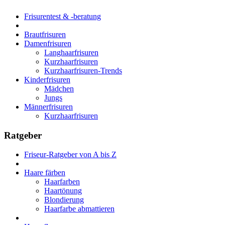
Frisurentest & -beratung
Brautfrisuren
Damenfrisuren
Langhaarfrisuren
Kurzhaarfrisuren
Kurzhaarfrisuren-Trends
Kinderfrisuren
Mädchen
Jungs
Männerfrisuren
Kurzhaarfrisuren
Ratgeber
Friseur-Ratgeber von A bis Z
Haare färben
Haarfarben
Haartönung
Blondierung
Haarfarbe abmattieren