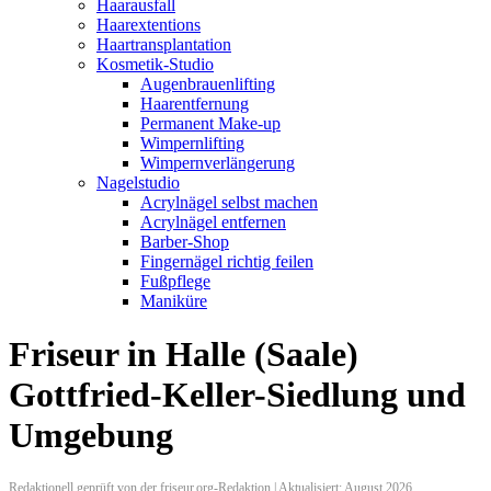
Haarausfall
Haarextentions
Haartransplantation
Kosmetik-Studio
Augenbrauenlifting
Haarentfernung
Permanent Make-up
Wimpernlifting
Wimpernverlängerung
Nagelstudio
Acrylnägel selbst machen
Acrylnägel entfernen
Barber-Shop
Fingernägel richtig feilen
Fußpflege
Maniküre
Friseur in Halle (Saale)
Gottfried-Keller-Siedlung und
Umgebung
Redaktionell geprüft von der friseur.org-Redaktion | Aktualisiert: August 2026