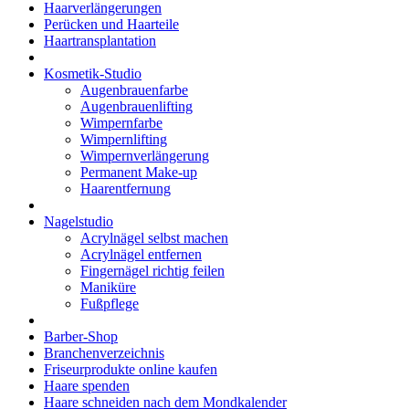
Haarverlängerungen
Perücken und Haarteile
Haartransplantation
Kosmetik-Studio
Augenbrauenfarbe
Augenbrauenlifting
Wimpernfarbe
Wimpernlifting
Wimpernverlängerung
Permanent Make-up
Haarentfernung
Nagelstudio
Acrylnägel selbst machen
Acrylnägel entfernen
Fingernägel richtig feilen
Maniküre
Fußpflege
Barber-Shop
Branchenverzeichnis
Friseurprodukte online kaufen
Haare spenden
Haare schneiden nach dem Mondkalender