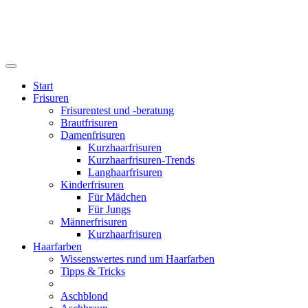
Start
Frisuren
Frisurentest und -beratung
Brautfrisuren
Damenfrisuren
Kurzhaarfrisuren
Kurzhaarfrisuren-Trends
Langhaarfrisuren
Kinderfrisuren
Für Mädchen
Für Jungs
Männerfrisuren
Kurzhaarfrisuren
Haarfarben
Wissenswertes rund um Haarfarben
Tipps & Tricks
Aschblond