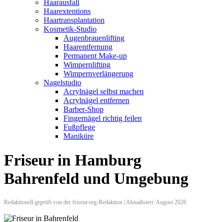
Haarausfall
Haarextentions
Haartransplantation
Kosmetik-Studio
Augenbrauenlifting
Haarentfernung
Permanent Make-up
Wimpernlifting
Wimpernverlängerung
Nagelstudio
Acrylnägel selbst machen
Acrylnägel entfernen
Barber-Shop
Fingernägel richtig feilen
Fußpflege
Maniküre
Friseur in Hamburg
Bahrenfeld und Umgebung
Redaktionell geprüft von der friseur.org-Redaktion | Aktualisiert: August 2026