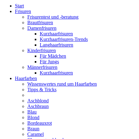
Start
Frisuren
Frisurentest und -beratung
Brautfrisuren
Damenfrisuren
Kurzhaarfrisuren
Kurzhaarfrisuren-Trends
Langhaarfrisuren
Kinderfrisuren
Für Mädchen
Für Jungs
Männerfrisuren
Kurzhaarfrisuren
Haarfarben
Wissenswertes rund um Haarfarben
Tipps & Tricks
Aschblond
Aschbraun
Blau
Blond
Bordeauxrot
Braun
Caramel