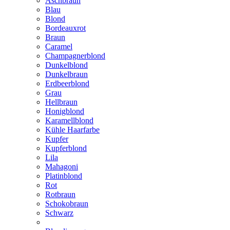
Aschbraun
Blau
Blond
Bordeauxrot
Braun
Caramel
Champagnerblond
Dunkelblond
Dunkelbraun
Erdbeerblond
Grau
Hellbraun
Honigblond
Karamellblond
Kühle Haarfarbe
Kupfer
Kupferblond
Lila
Mahagoni
Platinblond
Rot
Rotbraun
Schokobraun
Schwarz