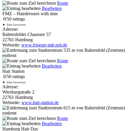
Route
Bearbeiten
FMZ – Hairdressers with time
0
/
5
0
ratings
►
bitte bewerten
Adresse:
Bahrenfelder Chaussee 57
22761 Hamburg
Webseite:
www.friseure-mit-zeit.de
535 m
von Bahrenfeld (Zentrum)
entfernt
Route
Bearbeiten
Hair Station
0
/
5
0
ratings
►
bitte bewerten
Adresse:
Wienbargstraße 2
22761 Hamburg
Webseite:
www.hair-station.de
615 m
von Bahrenfeld (Zentrum)
entfernt
Route
Bearbeiten
Hamburg Hair Day