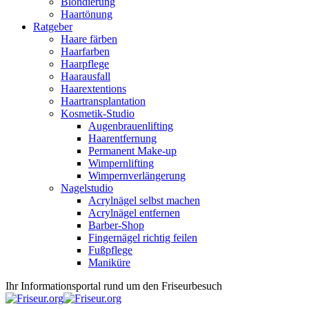
Blondierung
Haartönung
Ratgeber
Haare färben
Haarfarben
Haarpflege
Haarausfall
Haarextentions
Haartransplantation
Kosmetik-Studio
Augenbrauenlifting
Haarentfernung
Permanent Make-up
Wimpernlifting
Wimpernverlängerung
Nagelstudio
Acrylnägel selbst machen
Acrylnägel entfernen
Barber-Shop
Fingernägel richtig feilen
Fußpflege
Maniküre
Ihr Informationsportal rund um den Friseurbesuch