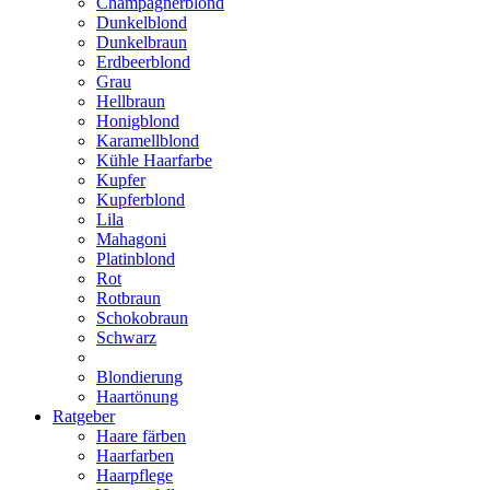
Champagnerblond
Dunkelblond
Dunkelbraun
Erdbeerblond
Grau
Hellbraun
Honigblond
Karamellblond
Kühle Haarfarbe
Kupfer
Kupferblond
Lila
Mahagoni
Platinblond
Rot
Rotbraun
Schokobraun
Schwarz
Blondierung
Haartönung
Ratgeber
Haare färben
Haarfarben
Haarpflege