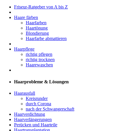
Friseur-Ratgeber von A bis Z
Haare färben
Haarfarben
Haartönung
Blondierung
Haarfarbe abmattieren
Haarpflege
richtig pflegen
richtig trocknen
Haarewaschen
Haarprobleme & Lösungen
Haarausfall
Kreisrunder
durch Corona
nach der Schwangerschaft
Haarverdichtung
Haarverlängerungen
Perücken und Haarteile
Haartransplantation