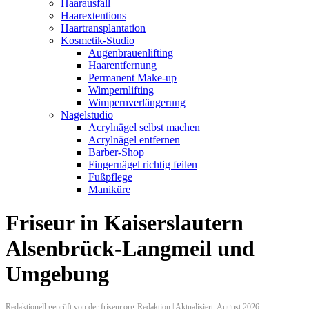
Haarausfall
Haarextentions
Haartransplantation
Kosmetik-Studio
Augenbrauenlifting
Haarentfernung
Permanent Make-up
Wimpernlifting
Wimpernverlängerung
Nagelstudio
Acrylnägel selbst machen
Acrylnägel entfernen
Barber-Shop
Fingernägel richtig feilen
Fußpflege
Maniküre
Friseur in Kaiserslautern
Alsenbrück-Langmeil und
Umgebung
Redaktionell geprüft von der friseur.org-Redaktion | Aktualisiert: August 2026