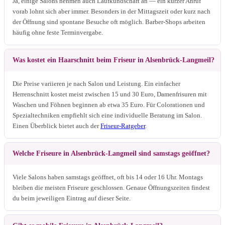
Ja, einige Salons nehmen auch Laufkundschaft an — ein kurzer Anruf
vorab lohnt sich aber immer. Besonders in der Mittagszeit oder kurz nach
der Öffnung sind spontane Besuche oft möglich. Barber-Shops arbeiten
häufig ohne feste Terminvergabe.
Was kostet ein Haarschnitt beim Friseur in Alsenbrück-Langmeil?
Die Preise variieren je nach Salon und Leistung. Ein einfacher
Herrenschnitt kostet meist zwischen 15 und 30 Euro, Damenfrisuren mit
Waschen und Föhnen beginnen ab etwa 35 Euro. Für Colorationen und
Spezialtechniken empfiehlt sich eine individuelle Beratung im Salon.
Einen Überblick bietet auch der
Friseur-Ratgeber
.
Welche Friseure in Alsenbrück-Langmeil sind samstags geöffnet?
Viele Salons haben samstags geöffnet, oft bis 14 oder 16 Uhr. Montags
bleiben die meisten Friseure geschlossen. Genaue Öffnungszeiten findest
du beim jeweiligen Eintrag auf dieser Seite.