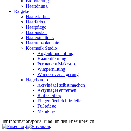
Blondierung
Haartönung
Ratgeber
Haare färben
Haarfarben
Haarpflege
Haarausfall
Haarextentions
Haartransplantation
Kosmetik-Studio
Augenbrauenlifting
Haarentfernung
Permanent Make-up
Wimpernlifting
Wimpernverlängerung
Nagelstudio
Acrylnägel selbst machen
Acrylnägel entfernen
Barber-Shop
Fingernägel richtig feilen
Fußpflege
Maniküre
Ihr Informationsportal rund um den Friseurbesuch