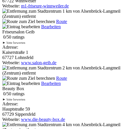
67722 Winnweiler
Webseite:
m1-friseure-winnweiler.de
1 km
von Alsenbrück-Langmeil
(Zentrum) entfernt
Route
Bearbeiten
Friseursalon Geib
0
/
5
0
ratings
►
bitte bewerten
Adresse:
Kaiserstraße 1
67727 Lohnsfeld
Webseite:
www.salon-geib.de
2 km
von Alsenbrück-Langmeil
(Zentrum) entfernt
Route
Bearbeiten
Beauty Box
0
/
5
0
ratings
►
bitte bewerten
Adresse:
Hauptstraße 59
67729 Sippersfeld
Webseite:
www.die-beauty-box.de
4 km
von Alsenbrück-Langmeil