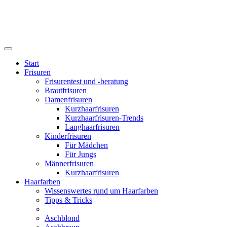
Start
Frisuren
Frisurentest und -beratung
Brautfrisuren
Damenfrisuren
Kurzhaarfrisuren
Kurzhaarfrisuren-Trends
Langhaarfrisuren
Kinderfrisuren
Für Mädchen
Für Jungs
Männerfrisuren
Kurzhaarfrisuren
Haarfarben
Wissenswertes rund um Haarfarben
Tipps & Tricks
Aschblond