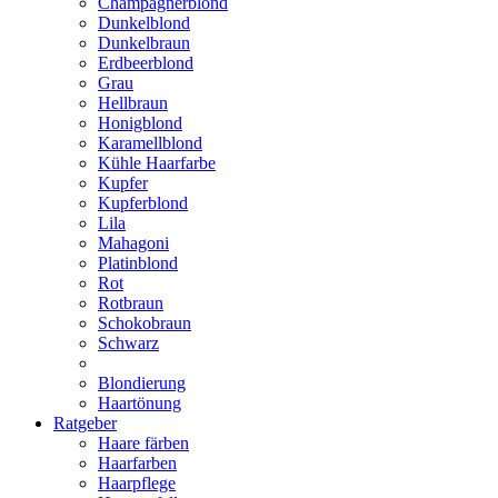
Champagnerblond
Dunkelblond
Dunkelbraun
Erdbeerblond
Grau
Hellbraun
Honigblond
Karamellblond
Kühle Haarfarbe
Kupfer
Kupferblond
Lila
Mahagoni
Platinblond
Rot
Rotbraun
Schokobraun
Schwarz
Blondierung
Haartönung
Ratgeber
Haare färben
Haarfarben
Haarpflege