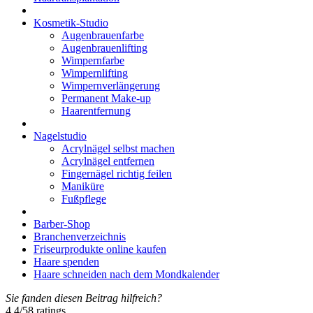
Kosmetik-Studio
Augenbrauenfarbe
Augenbrauenlifting
Wimpernfarbe
Wimpernlifting
Wimpernverlängerung
Permanent Make-up
Haarentfernung
Nagelstudio
Acrylnägel selbst machen
Acrylnägel entfernen
Fingernägel richtig feilen
Maniküre
Fußpflege
Barber-Shop
Branchenverzeichnis
Friseurprodukte online kaufen
Haare spenden
Haare schneiden nach dem Mondkalender
Sie fanden diesen Beitrag hilfreich?
4.4
/
5
8
ratings