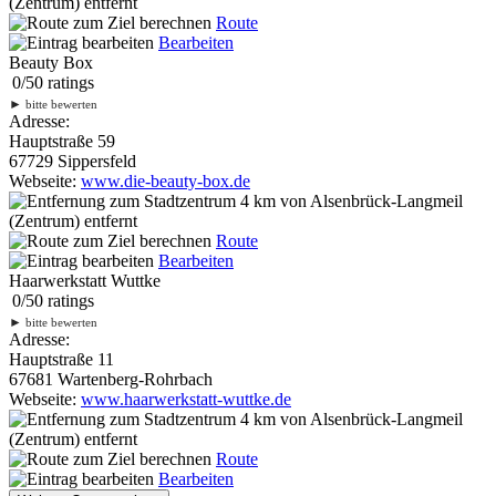
(Zentrum) entfernt
Route
Bearbeiten
Beauty Box
0
/
5
0
ratings
►
bitte bewerten
Adresse:
Hauptstraße 59
67729 Sippersfeld
Webseite:
www.die-beauty-box.de
4 km
von Alsenbrück-Langmeil
(Zentrum) entfernt
Route
Bearbeiten
Haarwerkstatt Wuttke
0
/
5
0
ratings
►
bitte bewerten
Adresse:
Hauptstraße 11
67681 Wartenberg-Rohrbach
Webseite:
www.haarwerkstatt-wuttke.de
4 km
von Alsenbrück-Langmeil
(Zentrum) entfernt
Route
Bearbeiten