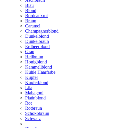
Aschbraun
Blau
Blond
Bordeauxrot
Braun
Caramel
Champagnerblond
Dunkelblond
Dunkelbraun
Erdbeerblond
Grau
Hellbraun
Honigblond
Karamellblond
Kühle Haarfarbe
Kupfer
Kupferblond
Lila
Mahagoni
Platinblond
Rot
Rotbraun
Schokobraun
Schwarz