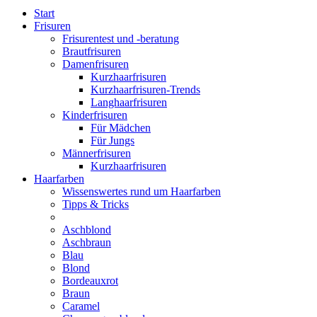
Start
Frisuren
Frisurentest und -beratung
Brautfrisuren
Damenfrisuren
Kurzhaarfrisuren
Kurzhaarfrisuren-Trends
Langhaarfrisuren
Kinderfrisuren
Für Mädchen
Für Jungs
Männerfrisuren
Kurzhaarfrisuren
Haarfarben
Wissenswertes rund um Haarfarben
Tipps & Tricks
Aschblond
Aschbraun
Blau
Blond
Bordeauxrot
Braun
Caramel